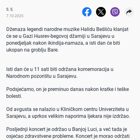
S. S.
7.10.2025
Dženaza legendi narodne muzike Halidu Bešliću klanjat
će se u Gazi Husrev-begovoj džamiji u Sarajevu u
ponedjeljak nakon ikindija-namaza, a isti dan će biti
ukopan na groblju Bare.
Isti dan će u 11 sati biti održana komemoracija u
Narodnom pozorištu u Sarajevu.
Podsjećamo, on je preminuo danas nakon kratke i teške
bolesti.
Od avgusta se nalazio u Kliničkom centru Univerziteta u
Sarajevu, a uprkos velikim naporima ljekara nije izdržao.
Posljednji koncert je održao u Banjoj Luci, a već tada je
osjećao zdravstvene probleme. Koncert je morao održati