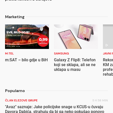
Marketing
M:TEL
SAMSUNG
JAVNI 
m:SAT – bilo gdje u BiH
Galaxy Z Flip8: Telefon
Rekor
koji se sklapa, ali se ne
KM za
uklapa u masu
profe
rehab
inval
Popularno
ČLAN ELEZOVE GRUPE
5 H 58 MIN
"Avaz" saznaje: Jake policijske snage u KCUS-u čuvaju
Davora Dabića, strahuju da bi ga neko pokušao ponovo