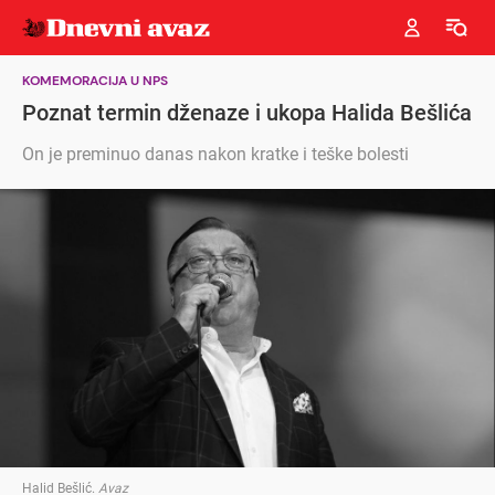
KOMEMORACIJA U NPS
Poznat termin dženaze i ukopa Halida Bešlića
On je preminuo danas nakon kratke i teške bolesti
Halid Bešlić
.
Avaz