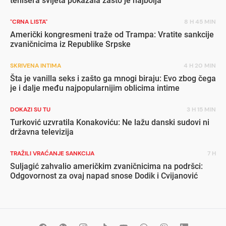
tenisera svijeta pokazala zašto je najbolja
"CRNA LISTA"
8 H 45 MIN
Američki kongresmeni traže od Trampa: Vratite sankcije
zvaničnicima iz Republike Srpske
SKRIVENA INTIMA
4 H 20 MIN
Šta je vanilla seks i zašto ga mnogi biraju: Evo zbog čega
je i dalje među najpopularnijim oblicima intime
DOKAZI SU TU
3 H 15 MIN
Turković uzvratila Konakoviću: Ne lažu danski sudovi ni
državna televizija
TRAŽILI VRAĆANJE SANKCIJA
7 H
Suljagić zahvalio američkim zvaničnicima na podršci:
Odgovornost za ovaj napad snose Dodik i Cvijanović