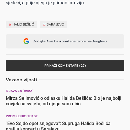
sjedeći, a prije njega je primao infuziju.
#
HALID BEŠLIĆ
#
SARAJEVO
Dodajte Avaz.ba u omiljene izvore na Google-u.
PRIKAŽI KOMENTARE (27)
Vezane vijesti
IZJAVA ZA "AVAZ"
Mirza Selimović o odlasku Halida Bešlića: Bio je najbolji
čovjek na svijetu, od njega sam učio
PROMIJENIO TEKST
"Evo Sejdo opet snjegova": Supruga Halida Bešlića
pratila koncert u Sarajevu