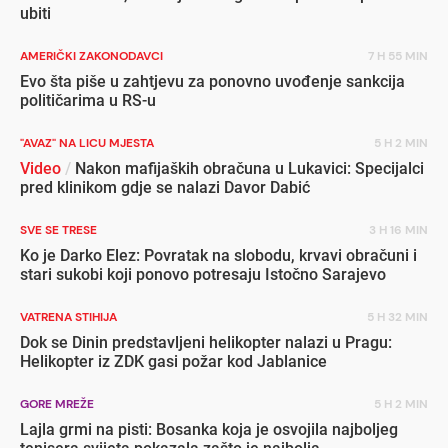
ubiti
AMERIČKI ZAKONODAVCI
7 H 55 MIN
Evo šta piše u zahtjevu za ponovno uvođenje sankcija
političarima u RS-u
"AVAZ" NA LICU MJESTA
5 H 2 MIN
Video
/
Nakon mafijaških obračuna u Lukavici: Specijalci
pred klinikom gdje se nalazi Davor Dabić
SVE SE TRESE
3 H 16 MIN
Ko je Darko Elez: Povratak na slobodu, krvavi obračuni i
stari sukobi koji ponovo potresaju Istočno Sarajevo
VATRENA STIHIJA
5 H 32 MIN
Dok se Dinin predstavljeni helikopter nalazi u Pragu:
Helikopter iz ZDK gasi požar kod Jablanice
GORE MREŽE
5 H 2 MIN
Lajla grmi na pisti: Bosanka koja je osvojila najboljeg