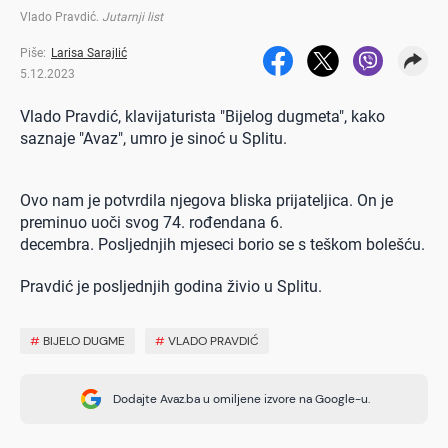
Vlado Pravdić
.
Jutarnji list
Piše:
Larisa Sarajlić
5.12.2023
Vlado Pravdić, klavijaturista "Bijelog dugmeta", kako
saznaje "Avaz", umro je sinoć u Splitu.
Ovo nam je potvrdila njegova bliska prijateljica. On je
preminuo uoči svog 74. rođendana 6.
decembra. Posljednjih mjeseci borio se s teškom bolešću.
Pravdić je posljednjih godina živio u Splitu.
#
BIJELO DUGME
#
VLADO PRAVDIĆ
Dodajte Avaz.ba u omiljene izvore na Google-u.