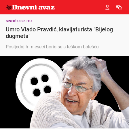
SINOĆ U SPLITU
Umro Vlado Pravdić, klavijaturista "Bijelog
dugmeta"
Posljednjih mjeseci borio se s teškom bolešću