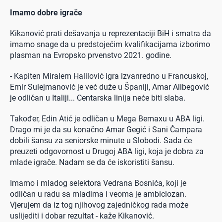
Imamo dobre igrače
Kikanović prati dešavanja u reprezentaciji BiH i smatra da
imamo snage da u predstojećim kvalifikacijama izborimo
plasman na Evropsko prvenstvo 2021. godine.
- Kapiten Miralem Halilović igra izvanredno u Francuskoj,
Emir Sulejmanović je već duže u Španiji, Amar Alibegović
je odličan u Italiji... Centarska linija neće biti slaba.
Također, Edin Atić je odličan u Mega Bemaxu u ABA ligi.
Drago mi je da su konačno Amar Gegić i Sani Čampara
dobili šansu za seniorske minute u Slobodi. Sada će
preuzeti odgovornost u Drugoj ABA ligi, koja je dobra za
mlade igrače. Nadam se da će iskoristiti šansu.
Imamo i mladog selektora Vedrana Bosnića, koji je
odličan u radu sa mladima i veoma je ambiciozan.
Vjerujem da iz tog njihovog zajedničkog rada može
uslijediti i dobar rezultat - kaže Kikanović.