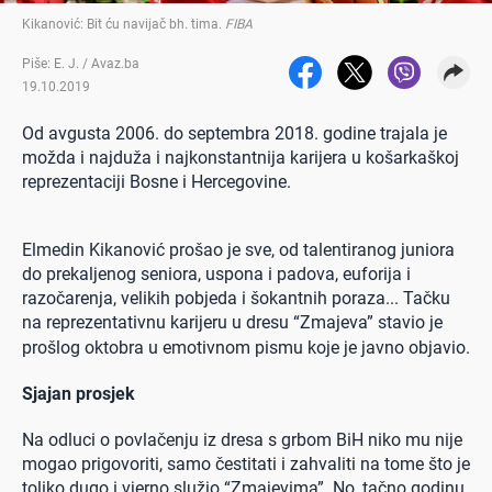
Kikanović: Bit ću navijač bh. tima
.
FIBA
Piše: E. J. / Avaz.ba
19.10.2019
Od avgusta 2006. do septembra 2018. godine trajala je
možda i najduža i najkonstantnija karijera u košarkaškoj
reprezentaciji Bosne i Hercegovine.
Elmedin Kikanović prošao je sve, od talentiranog juniora
do prekaljenog seniora, uspona i padova, euforija i
razočarenja, velikih pobjeda i šokantnih poraza... Tačku
na reprezentativnu karijeru u dresu “Zmajeva” stavio je
prošlog oktobra u emotivnom pismu koje je javno objavio.
Sjajan prosjek
Na odluci o povlačenju iz dresa s grbom BiH niko mu nije
mogao prigovoriti, samo čestitati i zahvaliti na tome što je
toliko dugo i vjerno služio “Zmajevima”. No, tačno godinu