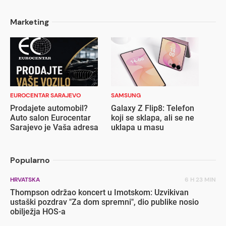
Marketing
EUROCENTAR SARAJEVO
SAMSUNG
Prodajete automobil?
Galaxy Z Flip8: Telefon
Auto salon Eurocentar
koji se sklapa, ali se ne
Sarajevo je Vaša adresa
uklapa u masu
Popularno
HRVATSKA
6 H 23 MIN
Thompson održao koncert u Imotskom: Uzvikivan
ustaški pozdrav "Za dom spremni", dio publike nosio
obilježja HOS-a