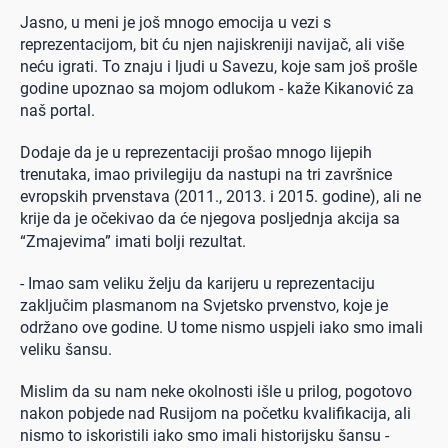
Jasno, u meni je još mnogo emocija u vezi s
reprezentacijom, bit ću njen najiskreniji navijač, ali više
neću igrati. To znaju i ljudi u Savezu, koje sam još prošle
godine upoznao sa mojom odlukom - kaže Kikanović za
naš portal.
Dodaje da je u reprezentaciji prošao mnogo lijepih
trenutaka, imao privilegiju da nastupi na tri završnice
evropskih prvenstava (2011., 2013. i 2015. godine), ali ne
krije da je očekivao da će njegova posljednja akcija sa
“Zmajevima” imati bolji rezultat.
- Imao sam veliku želju da karijeru u reprezentaciju
zaključim plasmanom na Svjetsko prvenstvo, koje je
održano ove godine. U tome nismo uspjeli iako smo imali
veliku šansu.
Mislim da su nam neke okolnosti išle u prilog, pogotovo
nakon pobjede nad Rusijom na početku kvalifikacija, ali
nismo to iskoristili iako smo imali historijsku šansu -