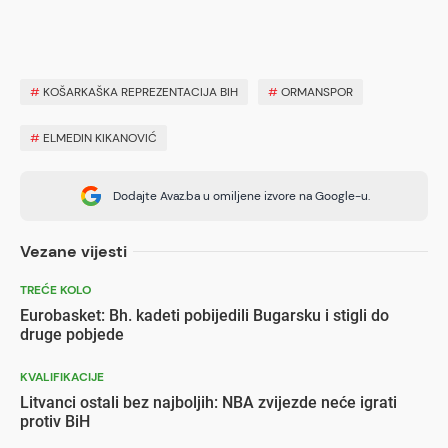
#
KOŠARKAŠKA REPREZENTACIJA BIH
#
ORMANSPOR
#
ELMEDIN KIKANOVIĆ
Dodajte Avaz.ba u omiljene izvore na Google-u.
Vezane vijesti
TREĆE KOLO
Eurobasket: Bh. kadeti pobijedili Bugarsku i stigli do
druge pobjede
KVALIFIKACIJE
Litvanci ostali bez najboljih: NBA zvijezde neće igrati
protiv BiH