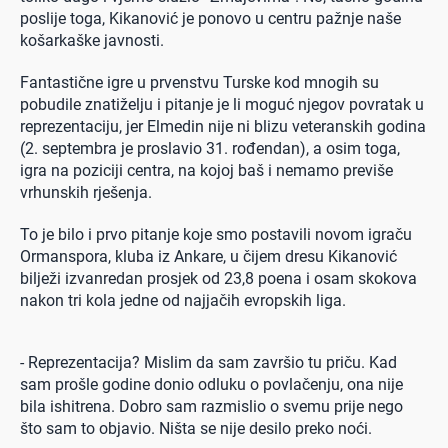
poslije toga, Kikanović je ponovo u centru pažnje naše
košarkaške javnosti.
Fantastične igre u prvenstvu Turske kod mnogih su
pobudile znatiželju i pitanje je li moguć njegov povratak u
reprezentaciju, jer Elmedin nije ni blizu veteranskih godina
(2. septembra je proslavio 31. rođendan), a osim toga,
igra na poziciji centra, na kojoj baš i nemamo previše
vrhunskih rješenja.
To je bilo i prvo pitanje koje smo postavili novom igraču
Ormanspora, kluba iz Ankare, u čijem dresu Kikanović
bilježi izvanredan prosjek od 23,8 poena i osam skokova
nakon tri kola jedne od najjačih evropskih liga.
- Reprezentacija? Mislim da sam završio tu priču. Kad
sam prošle godine donio odluku o povlačenju, ona nije
bila ishitrena. Dobro sam razmislio o svemu prije nego
što sam to objavio. Ništa se nije desilo preko noći.