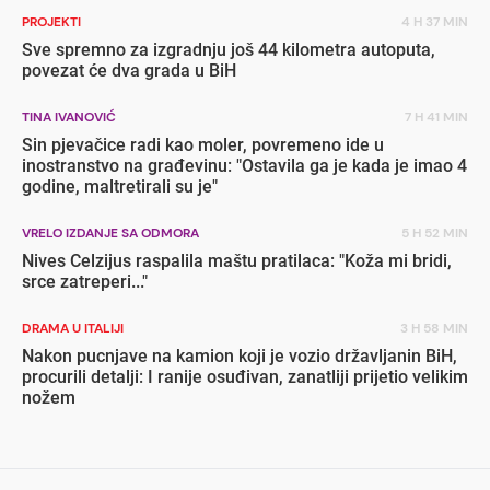
PROJEKTI
4 H 37 MIN
Sve spremno za izgradnju još 44 kilometra autoputa,
povezat će dva grada u BiH
TINA IVANOVIĆ
7 H 41 MIN
Sin pjevačice radi kao moler, povremeno ide u
inostranstvo na građevinu: "Ostavila ga je kada je imao 4
godine, maltretirali su je"
VRELO IZDANJE SA ODMORA
5 H 52 MIN
Nives Celzijus raspalila maštu pratilaca: "Koža mi bridi,
srce zatreperi..."
DRAMA U ITALIJI
3 H 58 MIN
Nakon pucnjave na kamion koji je vozio državljanin BiH,
procurili detalji: I ranije osuđivan, zanatliji prijetio velikim
nožem