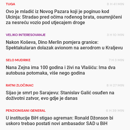
TUGA
8 H 41 MIN
Ovo je mladić iz Novog Pazara koji je poginuo kod
Ulcinja: Stradao pred očima rođenog brata, osumnjičeni
za nesreću vozio pod utjecajem droge
VELIKO INTERESOVANJE
3 H 10 MIN
Nakon Koševa, Dino Merlin pomjera granice:
Spektakularan dolazak avionom na aerodrom u Kraljevu
SELO MUDRIKE
7 H 3 MIN
Nana Zejna ima 100 godina i živi na Vlašiću: Ima dva
autobusa potomaka, više nego godina
RATNI ZLOČINAC
8 H 27 MIN
Sijao je smrt po Sarajevu: Stanislav Galić osuđen na
doživotni zatvor, evo gdje je danas
PENZIONISANI GENERAL
6 H 39 MIN
U institucije BiH stigao agreman: Ronald Džonson bi
uskoro trebao postati novi ambasador SAD u BiH