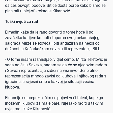
da ćeš osvojiti bodove. Bit će dosta borbe kako bismo se
plasirali u plej-of - rekao je Kikanović.
Teški uvjeti za rad
Elmedin kaže da je rano govoriti o tome hoće li po
završetku karijere krenuti stopama svog nekadašnjeg
saigrača Mirze Teletovića i biti angažiran na nekoj od
dužnosti u Košarkaškom savezu ili reprezentaciji BiH.
- O tome nisam razmišljao, vidjet ćemo. Mirza Teletović je
sada na čelu Saveza, nadam se da će se njegovim radom
i Savez i reprezentacija izdići na viši nivo. Generalno,
reprezentacija mnogo zavisi od klubova i njihovog rada s
igračima, a svjesni smo u kakvoj je situaciji većina
klubova.
Finansije su prepreka, čim se pojavi veći talent, kupe ga
inozemni klubovi za male pare. Nije lako raditi u takvim
uvjetima - kaže Kikanović.