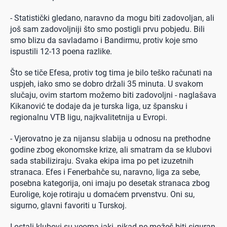
- Statistički gledano, naravno da mogu biti zadovoljan, ali
još sam zadovoljniji što smo postigli prvu pobjedu. Bili
smo blizu da savladamo i Bandirmu, protiv koje smo
ispustili 12-13 poena razlike.
Što se tiče Efesa, protiv tog tima je bilo teško računati na
uspjeh, iako smo se dobro držali 35 minuta. U svakom
slučaju, ovim startom možemo biti zadovoljni - naglašava
Kikanović te dodaje da je turska liga, uz špansku i
regionalnu VTB ligu, najkvalitetnija u Evropi.
- Vjerovatno je za nijansu slabija u odnosu na prethodne
godine zbog ekonomske krize, ali smatram da se klubovi
sada stabiliziraju. Svaka ekipa ima po pet izuzetnih
stranaca. Efes i Fenerbahče su, naravno, liga za sebe,
posebna kategorija, oni imaju po desetak stranaca zbog
Eurolige, koje rotiraju u domaćem prvenstvu. Oni su,
sigurno, glavni favoriti u Turskoj.
I ostali klubovi su veoma jaki, nikad ne možeš biti siguran