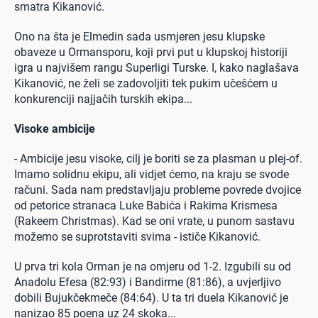
smatra Kikanović.
Ono na šta je Elmedin sada usmjeren jesu klupske
obaveze u Ormansporu, koji prvi put u klupskoj historiji
igra u najvišem rangu Superligi Turske. I, kako naglašava
Kikanović, ne želi se zadovoljiti tek pukim učešćem u
konkurenciji najjačih turskih ekipa...
Visoke
ambicije
- Ambicije jesu visoke, cilj je boriti se za plasman u plej-of.
Imamo solidnu ekipu, ali vidjet ćemo, na kraju se svode
računi. Sada nam predstavljaju probleme povrede dvojice
od petorice stranaca Luke Babića i Rakima Krismesa
(Rakeem Christmas). Kad se oni vrate, u punom sastavu
možemo se suprotstaviti svima - ističe Kikanović.
U prva tri kola Orman je na omjeru od 1-2. Izgubili su od
Anadolu Efesa (82:93) i Bandirme (81:86), a uvjerljivo
dobili Bujukčekmeče (84:64). U ta tri duela Kikanović je
nanizao 85 poena uz 24 skoka...