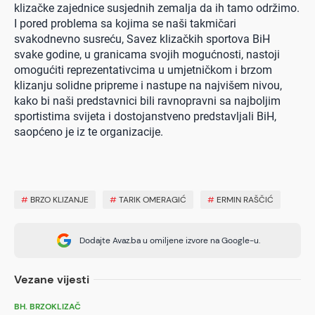
klizačke zajednice susjednih zemalja da ih tamo održimo.
I pored problema sa kojima se naši takmičari
svakodnevno susreću, Savez klizačkih sportova BiH
svake godine, u granicama svojih mogućnosti, nastoji
omogućiti reprezentativcima u umjetničkom i brzom
klizanju solidne pripreme i nastupe na najvišem nivou,
kako bi naši predstavnici bili ravnopravni sa najboljim
sportistima svijeta i dostojanstveno predstavljali BiH,
saopćeno je iz te organizacije.
#
BRZO KLIZANJE
#
TARIK OMERAGIĆ
#
ERMIN RAŠČIĆ
Dodajte Avaz.ba u omiljene izvore na Google-u.
Vezane vijesti
BH. BRZOKLIZAČ