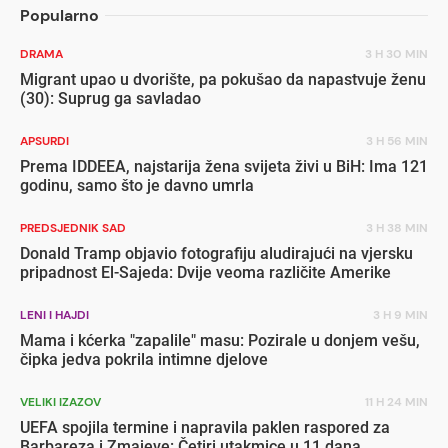
Popularno
DRAMA
3 H 30 MIN
Migrant upao u dvorište, pa pokušao da napastvuje ženu
(30): Suprug ga savladao
APSURDI
3 H 56 MIN
Prema IDDEEA, najstarija žena svijeta živi u BiH: Ima 121
godinu, samo što je davno umrla
PREDSJEDNIK SAD
3 H 38 MIN
Donald Tramp objavio fotografiju aludirajući na vjersku
pripadnost El-Sajeda: Dvije veoma različite Amerike
LENI I HAJDI
3 H 9 MIN
Mama i kćerka "zapalile" masu: Pozirale u donjem vešu,
čipka jedva pokrila intimne djelove
VELIKI IZAZOV
11 H 24 MIN
UEFA spojila termine i napravila paklen raspored za
Barbareza i Zmajeve: Četiri utakmice u 11 dana