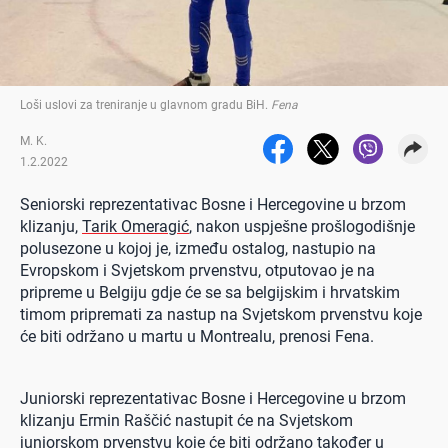
Loši uslovi za treniranje u glavnom gradu BiH
.
Fena
M. K.
1.2.2022
Seniorski reprezentativac Bosne i Hercegovine u brzom
klizanju,
Tarik Omeragić
, nakon uspješne prošlogodišnje
polusezone u kojoj je, između ostalog, nastupio na
Evropskom i Svjetskom prvenstvu, otputovao je na
pripreme u Belgiju gdje će se sa belgijskim i hrvatskim
timom pripremati za nastup na Svjetskom prvenstvu koje
će biti održano u martu u Montrealu, prenosi Fena.
Juniorski reprezentativac Bosne i Hercegovine u brzom
klizanju Ermin Raščić nastupit će na Svjetskom
juniorskom prvenstvu koje će biti održano također u