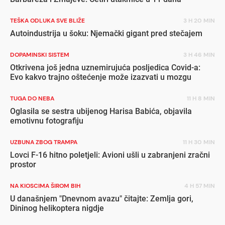
TEŠKA ODLUKA SVE BLIŽE
3 H 20 MIN
Autoindustrija u šoku: Njemački gigant pred stečajem
DOPAMINSKI SISTEM
3 H 46 MIN
Otkrivena još jedna uznemirujuća posljedica Covid-a:
Evo kakvo trajno oštećenje može izazvati u mozgu
TUGA DO NEBA
11 H 8 MIN
Oglasila se sestra ubijenog Harisa Babića, objavila
emotivnu fotografiju
UZBUNA ZBOG TRAMPA
11 H 30 MIN
Lovci F-16 hitno poletjeli: Avioni ušli u zabranjeni zračni
prostor
NA KIOSCIMA ŠIROM BIH
4 H 57 MIN
U današnjem "Dnevnom avazu" čitajte: Zemlja gori,
Dininog helikoptera nigdje