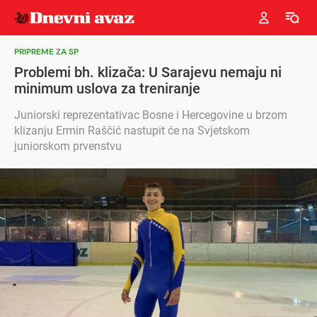
PRIPREME ZA SP
Problemi bh. klizača: U Sarajevu nemaju ni
minimum uslova za treniranje
Juniorski reprezentativac Bosne i Hercegovine u brzom
klizanju Ermin Raščić nastupit će na Svjetskom
juniorskom prvenstvu