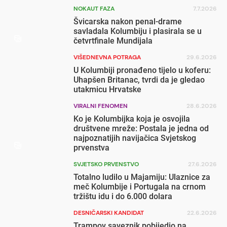
NOKAUT FAZA
7.7.2026
Švicarska nakon penal-drame
savladala Kolumbiju i plasirala se u
četvrtfinale Mundijala
VIŠEDNEVNA POTRAGA
29.6.2026
U Kolumbiji pronađeno tijelo u koferu:
Uhapšen Britanac, tvrdi da je gledao
utakmicu Hrvatske
VIRALNI FENOMEN
28.6.2026
Ko je Kolumbijka koja je osvojila
društvene mreže: Postala je jedna od
najpoznatijih navijačica Svjetskog
prvenstva
SVJETSKO PRVENSTVO
27.6.2026
Totalno ludilo u Majamiju: Ulaznice za
meč Kolumbije i Portugala na crnom
tržištu idu i do 6.000 dolara
DESNIČARSKI KANDIDAT
22.6.2026
Trampov saveznik pobijedio na