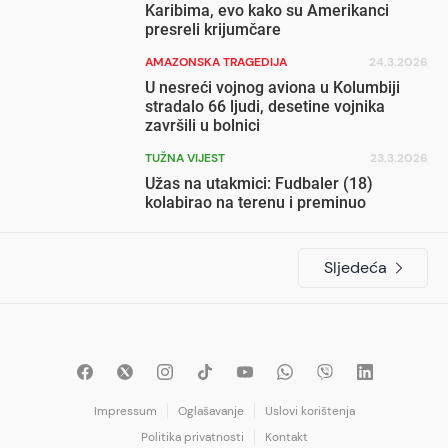
Karibima, evo kako su Amerikanci
presreli krijumčare
AMAZONSKA TRAGEDIJA
24.3.2026
U nesreći vojnog aviona u Kolumbiji
stradalo 66 ljudi, desetine vojnika
završili u bolnici
TUŽNA VIJEST
23.3.2026
Užas na utakmici: Fudbaler (18)
kolabirao na terenu i preminuo
Sljedeća
Impressum
Oglašavanje
Uslovi korištenja
Politika privatnosti
Kontakt