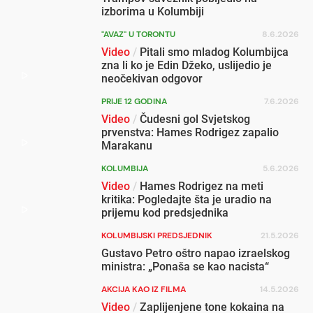
izborima u Kolumbiji
"AVAZ" U TORONTU
8.6.2026
Video
/
Pitali smo mladog Kolumbijca
zna li ko je Edin Džeko, uslijedio je
neočekivan odgovor
PRIJE 12 GODINA
7.6.2026
Video
/
Čudesni gol Svjetskog
prvenstva: Hames Rodrigez zapalio
Marakanu
KOLUMBIJA
5.6.2026
Video
/
Hames Rodrigez na meti
kritika: Pogledajte šta je uradio na
prijemu kod predsjednika
KOLUMBIJSKI PREDSJEDNIK
21.5.2026
Gustavo Petro oštro napao izraelskog
ministra: „Ponaša se kao nacista“
AKCIJA KAO IZ FILMA
14.5.2026
Video
/
Zaplijenjene tone kokaina na