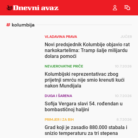
#
kolumbija
VLADAVINA PRAVA
JUČER
Novi predsjednik Kolumbije objavio rat
narkokartelima: Tramp šalje milijardu
dolara pomoći
NEVJEROVATNE PRIČE
10.7.2026
Kolumbijski reprezentativac zbog
prijetnji smrću nije smio krenuti kući
nakon Mundijala
DUGA I ŠARENA
10.7.2026
Sofija Vergara slavi 54. rođendan u
bombastičnoj haljini
PRIMJER I ZA BIH
8.7.2026
Grad koji je zasadio 880.000 stabala i
snizio temperaturu za tri stepena