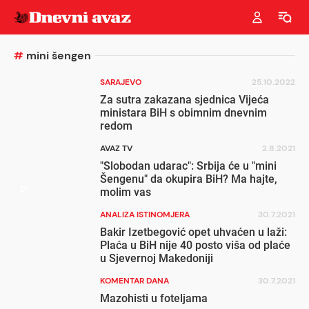
#
mini šengen
SARAJEVO
25.10.2022
Za sutra zakazana sjednica Vijeća
ministara BiH s obimnim dnevnim
redom
AVAZ TV
2.8.2021
"Slobodan udarac": Srbija će u "mini
Šengenu" da okupira BiH? Ma hajte,
molim vas
ANALIZA ISTINOMJERA
30.7.2021
Bakir Izetbegović opet uhvaćen u laži:
Plaća u BiH nije 40 posto viša od plaće
u Sjevernoj Makedoniji
KOMENTAR DANA
30.7.2021
Mazohisti u foteljama