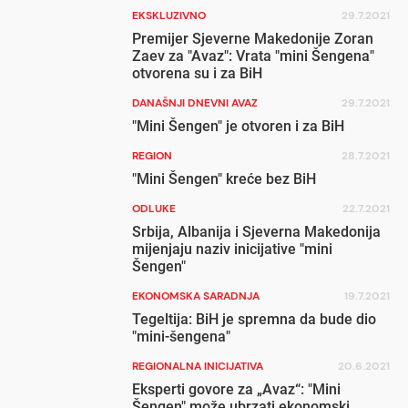
EKSKLUZIVNO
29.7.2021
Premijer Sjeverne Makedonije Zoran
Zaev za "Avaz": Vrata "mini Šengena"
otvorena su i za BiH
DANAŠNJI DNEVNI AVAZ
29.7.2021
"Mini Šengen" je otvoren i za BiH
REGION
28.7.2021
"Mini Šengen" kreće bez BiH
ODLUKE
22.7.2021
Srbija, Albanija i Sjeverna Makedonija
mijenjaju naziv inicijative "mini
Šengen"
EKONOMSKA SARADNJA
19.7.2021
Tegeltija: BiH je spremna da bude dio
"mini-šengena"
REGIONALNA INICIJATIVA
20.6.2021
Eksperti govore za „Avaz“: "Mini
Šengen" može ubrzati ekonomski