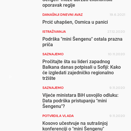
oporavak regije
DANAŠNJI DNEVNI AVAZ
19.6.2021
Prcić uhapšen, Osmica u panici
ISTRAŽIVANJA
27.12.2020
Podrška "mini Šengenu" ostala prazna
priča
SAZNAJEMO
10.11.2020
Pročitajte šta su lideri zapadnog
Balkana danas potpisali u Sofiji: Kako
će izgledati zajedničko regionalno
tržište
SAZNAJEMO
9.11.2020
Vijeće ministara BiH usvojilo odluku:
Data podrška pristupanju "mini
Šengenu"?
POTVRDILA VLADA
9.11.2020
Kosovo učestvuje na sutrašnjoj
konferenciji o "mini Šengenu"