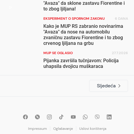
"Avaza" da sklone zastavu Fiorentine i
to zbog ljiljana!
EKSPERIMENT O SPORNOM ZAKONU
6 DANA
Kako je MUP RS zabranio novinarima
"Avaza" da nose na automobilu
zvaničnu zastavu Fiorentine i to zbog
crvenog ljiljana na grbu
MUP SE OGLASIO
27.7.2026
Pijanka završila tučnjavom: Policija
uhapsila dvojicu muškaraca
Sljedeća
Impressum
Oglašavanje
Uslovi korištenja