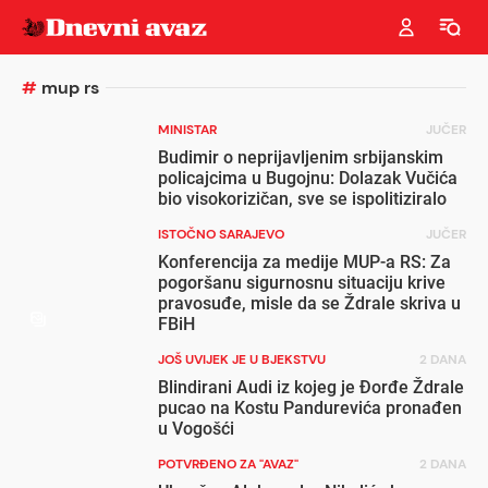
#
mup rs
MINISTAR
JUČER
Budimir o neprijavljenim srbijanskim
policajcima u Bugojnu: Dolazak Vučića
bio visokorizičan, sve se ispolitiziralo
ISTOČNO SARAJEVO
JUČER
Konferencija za medije MUP-a RS: Za
pogoršanu sigurnosnu situaciju krive
pravosuđe, misle da se Ždrale skriva u
FBiH
JOŠ UVIJEK JE U BJEKSTVU
2 DANA
Blindirani Audi iz kojeg je Đorđe Ždrale
pucao na Kostu Pandurevića pronađen
u Vogošći
POTVRĐENO ZA "AVAZ"
2 DANA