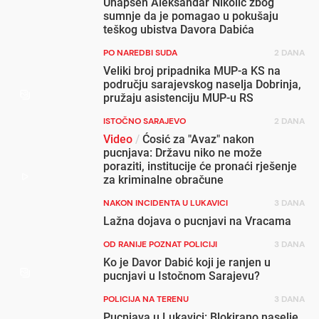
Uhapšen Aleksandar Nikolić zbog
sumnje da je pomagao u pokušaju
teškog ubistva Davora Dabića
PO NAREDBI SUDA
2 DANA
Veliki broj pripadnika MUP-a KS na
području sarajevskog naselja Dobrinja,
pružaju asistenciju MUP-u RS
ISTOČNO SARAJEVO
2 DANA
Video
/
Ćosić za "Avaz" nakon
pucnjava: Državu niko ne može
poraziti, institucije će pronaći rješenje
za kriminalne obračune
NAKON INCIDENTA U LUKAVICI
3 DANA
Lažna dojava o pucnjavi na Vracama
OD RANIJE POZNAT POLICIJI
3 DANA
Ko je Davor Dabić koji je ranjen u
pucnjavi u Istočnom Sarajevu?
POLICIJA NA TERENU
3 DANA
Pucnjava u Lukavici: Blokirano naselje,