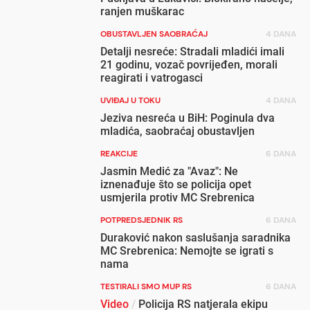
ranjen muškarac
OBUSTAVLJEN SAOBRAĆAJ
4 DANA
Detalji nesreće: Stradali mladići imali
21 godinu, vozač povrijeđen, morali
reagirati i vatrogasci
UVIĐAJ U TOKU
4 DANA
Jeziva nesreća u BiH: Poginula dva
mladića, saobraćaj obustavljen
REAKCIJE
6 DANA
Jasmin Medić za "Avaz": Ne
iznenađuje što se policija opet
usmjerila protiv MC Srebrenica
POTPREDSJEDNIK RS
6 DANA
Duraković nakon saslušanja saradnika
MC Srebrenica: Nemojte se igrati s
nama
TESTIRALI SMO MUP RS
6 DANA
Video
/
Policija RS natjerala ekipu