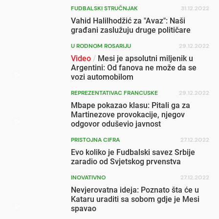
FUDBALSKI STRUČNJAK
31.12.2022
Vahid Halilhodžić za "Avaz": Naši
građani zaslužuju druge političare
U RODNOM ROSARIJU
29.12.2022
Video
/
Mesi je apsolutni miljenik u
Argentini: Od fanova ne može da se
vozi automobilom
REPREZENTATIVAC FRANCUSKE
29.12.2022
Mbape pokazao klasu: Pitali ga za
Martinezove provokacije, njegov
odgovor oduševio javnost
PRISTOJNA CIFRA
27.12.2022
Evo koliko je Fudbalski savez Srbije
zaradio od Svjetskog prvenstva
INOVATIVNO
27.12.2022
Nevjerovatna ideja: Poznato šta će u
Kataru uraditi sa sobom gdje je Mesi
spavao