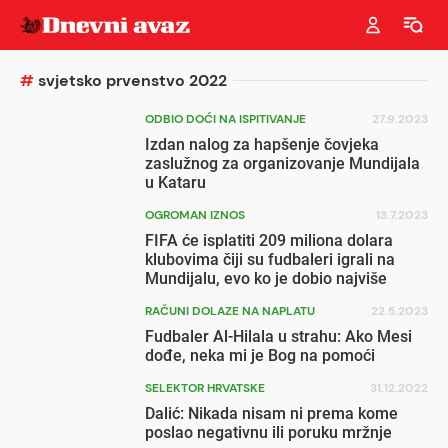
#
svjetsko prvenstvo 2022
ODBIO DOĆI NA ISPITIVANJE
27.9.2023
Izdan nalog za hapšenje čovjeka
zaslužnog za organizovanje Mundijala
u Kataru
OGROMAN IZNOS
13.7.2023
FIFA će isplatiti 209 miliona dolara
klubovima čiji su fudbaleri igrali na
Mundijalu, evo ko je dobio najviše
RAČUNI DOLAZE NA NAPLATU
22.5.2023
Fudbaler Al-Hilala u strahu: Ako Mesi
dođe, neka mi je Bog na pomoći
SELEKTOR HRVATSKE
31.12.2022
Dalić: Nikada nisam ni prema kome
poslao negativnu ili poruku mržnje