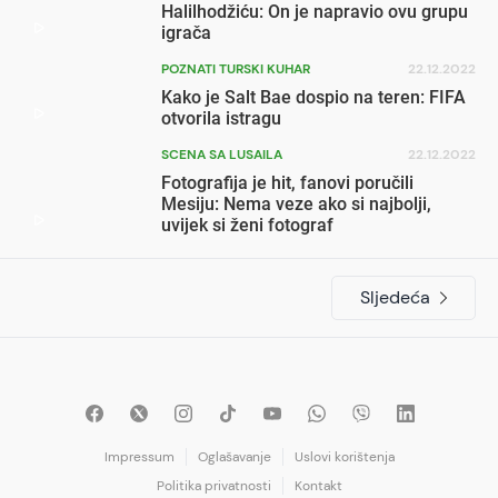
Halilhodžiću: On je napravio ovu grupu
igrača
POZNATI TURSKI KUHAR
22.12.2022
Kako je Salt Bae dospio na teren: FIFA
otvorila istragu
SCENA SA LUSAILA
22.12.2022
Fotografija je hit, fanovi poručili
Mesiju: Nema veze ako si najbolji,
uvijek si ženi fotograf
Sljedeća
Impressum
Oglašavanje
Uslovi korištenja
Politika privatnosti
Kontakt