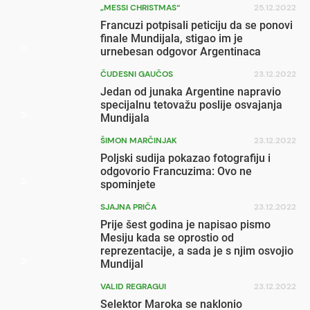
„MESSI CHRISTMAS“
25.12.2022
Francuzi potpisali peticiju da se ponovi
finale Mundijala, stigao im je
urnebesan odgovor Argentinaca
ČUDESNI GAUČOS
23.12.2022
Jedan od junaka Argentine napravio
specijalnu tetovažu poslije osvajanja
Mundijala
ŠIMON MARČINJAK
23.12.2022
Poljski sudija pokazao fotografiju i
odgovorio Francuzima: Ovo ne
spominjete
SJAJNA PRIČA
23.12.2022
Prije šest godina je napisao pismo
Mesiju kada se oprostio od
reprezentacije, a sada je s njim osvojio
Mundijal
VALID REGRAGUI
23.12.2022
Selektor Maroka se naklonio