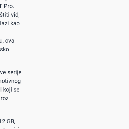
T Pro.
iti vid,
lazi kao
ju, ova
nsko
ve serije
motivnog
i koji se
kroz
2 GB,