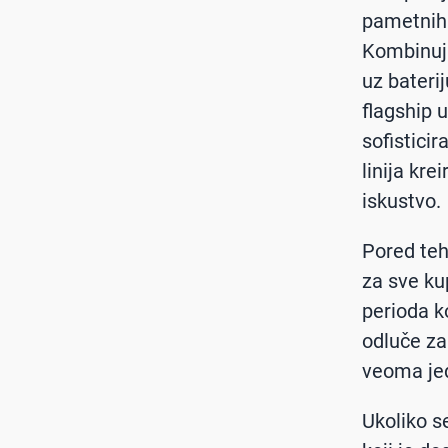
pametnih 
Kombinuju
uz bateri
flagship 
sofisticir
linija kr
iskustvo.
Pored teh
za sve ku
perioda ko
odluče za
veoma je
Ukoliko 