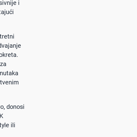
ivnije i
tajući
tretni
dvajanje
okreta.
 za
enutaka
štvenim
o, donosi
4K
le ili