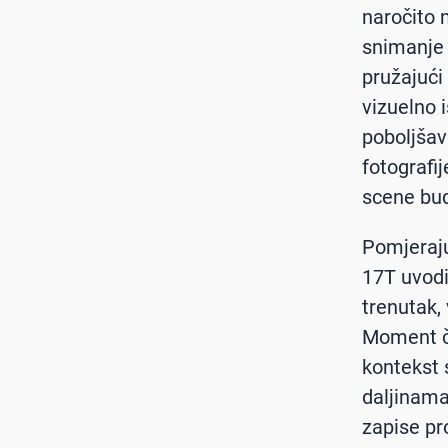
naročito 
snimanje 
pružajući
vizuelno 
poboljšav
fotografij
scene bu
Pomjeraju
17T uvodi
trenutak, 
Moment ču
kontekst
daljinama
zapise pr