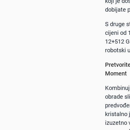
koji je d
dobijate 
S druge s
cijeni od
12+512 GB
robotski 
Pretvorit
Moment
Kombinuju
obrade sl
predvođe
kristalno
izuzetno 