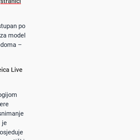
a
stranici
stupan po
 za model
e doma –
eica Live
ogijom
mere
snimanje
 je
posjeduje