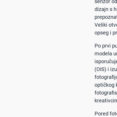
senzor od
dizajn s 
prepoznat
Veliki otv
opseg i p
Po prvi p
modela un
isporučuje
(OIS) i i
fotografi
optičkog 
fotografis
kreativci
Pored fot