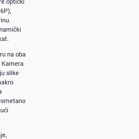
e optički
6P),
inu.
inamički
kat.
eru na oba
e. Kamera
ju slike
makro
a
nesmetano
jući
je,