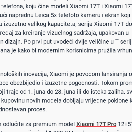
telefona, koju čine modeli Xiaomi 17T i Xiaomi 17
ći naprednu Leica 5x telefoto kameru i ekran koji št
ju izuzetno velikog kapaciteta, serija Xiaomi 17T do
uređaj za kreiranje vizuelnog sadržaja, upakovan u
an dizajn. Po prvi put uvodeći dvije veličine u T seri
eirana je kako bi modernim korisnicima pružila vrhu
noloških inovacija, Xiaomi je povodom lansiranja o
pce obezbijedio i izuzetne pogodnosti. Tokom pro
ji traje od 1. juna do 28. juna ili do isteka zaliha, sv
 kupovinu novih modela dobijaju vrijedne poklone 
dnostavan proces.
se odlučite za premium model
Xiaomi 17T Pro
12+51