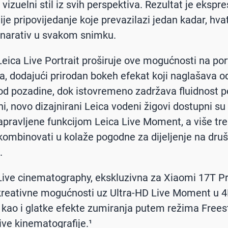
vizuelni stil iz svih perspektiva. Rezultat je ekspres
ije pripovijedanje koje prevazilazi jedan kadar, hva
 narativ u svakom snimku.
Leica Live Portrait proširuje ove mogućnosti na por
a, dodajući prirodan bokeh efekat koji naglašava o
od pozadine, dok istovremeno zadržava fluidnost p
ni, novo dizajnirani Leica vodeni žigovi dostupni su
pravljene funkcijom Leica Live Moment, a više tr
ombinovati u kolaže pogodne za dijeljenje na dru
.
Live cinematography, ekskluzivna za Xiaomi 17T Pr
kreativne mogućnosti uz Ultra-HD Live Moment u 
, kao i glatke efekte zumiranja putem režima Freesty
Live kinematografije.¹