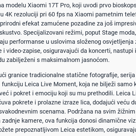
na modelu Xiaomi 17T Pro, koji uvodi prvo bioskop
u 4K rezoluciji pri 60 fps na Xiaomi pametnim tel
 prirodni efekat zamućene pozadine za još impresi
iskustvo. Specijalizovani režimi, poput Stage moda
aju performanse u uslovima složenog osvjetljenja 
e i video-zapise, osiguravajući da koncerti, nastupi 
du zabilježeni s maksimalnom jasnoćom.
ći granice tradicionalne statične fotografije, serij
 funkciju Leica Live Moment, koja ne bilježi samo k
već i pokret i emociju koji su mu prethodili. Leica L
va pokrete i prolazne izraze lica, dodajući veću d
 svakodnevnim scenama. Podržana na svim žižnim
 zadnje kamere, ova funkcija donosi dinamične vi
ožete prepoznatljivom Leica estetikom, osiguravaj