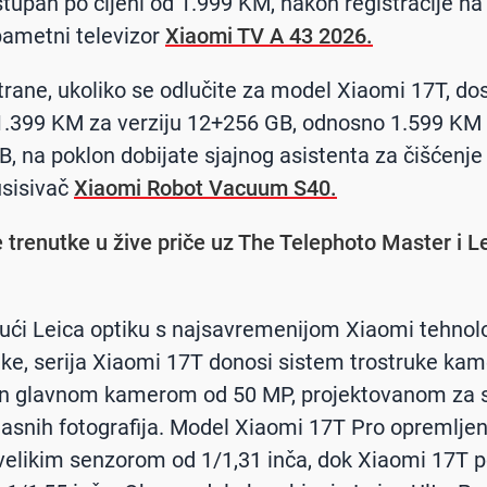
ostupan po cijeni od 1.999 KM, nakon registracije n
pametni televizor
Xiaomi TV A 43 2026.
trane, ukoliko se odlučite za model Xiaomi 17T, do
 1.399 KM za verziju 12+256 GB, odnosno 1.599 KM
, na poklon dobijate sjajnog asistenta za čišćenj
usisivač
Xiaomi Robot Vacuum S40.
e trenutke u žive priče uz The Telephoto Master i L
ći Leica optiku s najsavremenijom Xiaomi tehnol
ike, serija Xiaomi 17T donosi sistem trostruke ka
n glavnom kamerom od 50 MP, projektovanom za 
 jasnih fotografija. Model Xiaomi 17T Pro opremljen
velikim senzorom od 1/1,31 inča, dok Xiaomi 17T 