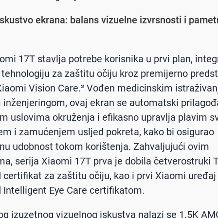
iskustvo ekrana: balans vizuelne izvrsnosti i pamet
omi 17T stavlja potrebe korisnika u prvi plan, integ
tehnologiju za zaštitu očiju kroz premijerno predst
iaomi Vision Care.² Vođen medicinskim istraživan
 inženjeringom, ovaj ekran se automatski prilago
im uslovima okruženja i efikasno upravlja plavim s
em i zamućenjem usljed pokreta, kako bi osigurao
nu udobnost tokom korištenja. Zahvaljujući ovim
ma, serija Xiaomi 17T prva je dobila četverostruki
certifikat za zaštitu očiju, kao i prvi Xiaomi uređa
 Intelligent Eye Care certifikatom.
og izuzetnog vizuelnog iskustva nalazi se 1.5K A