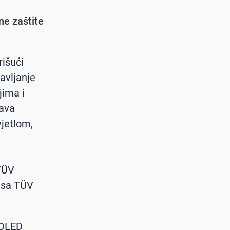
ne zaštite
rišući
avljanje
jima i
đava
vjetlom,
 TÜV
j sa TÜV
MOLED