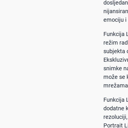
dosljedan 
nijansiran
emociju i
Funkcija 
režim rad
subjekta 
Ekskluziv
snimke na
može se k
mrežama
Funkcija 
dodatne 
rezoluciji
Portrait 