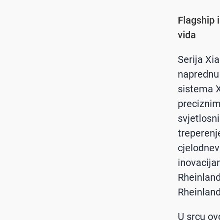
Flagship 
vida
Serija Xia
naprednu 
sistema X
preciznim
svjetlosn
treperenj
cjelodnev
inovacija
Rheinland 
Rheinland
U srcu ov