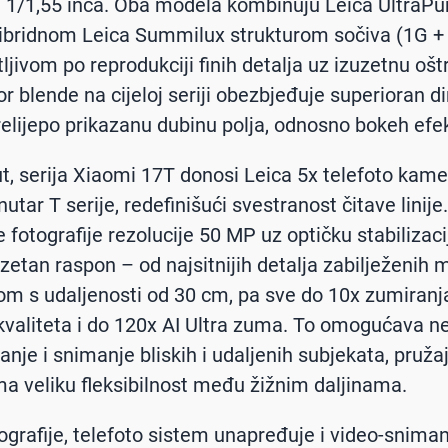
 1/1,55 inča. Oba modela kombinuju Leica UltraPur
hibridnom Leica Summilux strukturom sočiva (1G + 
ljivom po reprodukciji finih detalja uz izuzetnu oštr
or blende na cijeloj seriji obezbjeđuje superioran d
relijepo prikazanu dubinu polja, odnosno bokeh efe
ut, serija Xiaomi 17T donosi Leica 5x telefoto kam
utar T serije, redefinišući svestranost čitave linij
 fotografije rezolucije 50 MP uz optičku stabilizaci
zuzetan raspon – od najsitnijih detalja zabilježenih 
jom s udaljenosti od 30 cm, pa sve do 10x zumiranj
kvaliteta i do 120x AI Ultra zuma. To omogućava 
anje i snimanje bliskih i udaljenih subjekata, pruža
ma veliku fleksibilnost među žižnim daljinama.
ografije, telefoto sistem unapređuje i video-sniman