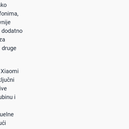
sko
efonima,
vnije
, dodatno
za
i druge
a Xiaomi
ljučni
ive
ubinu i
zuelne
ući