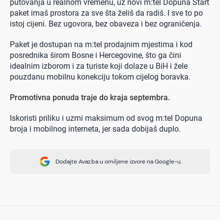
putovanja u realnom vremenu, uz novi m:tel Dopuna Start
paket imaš prostora za sve šta želiš da radiš. I sve to po
istoj cijeni. Bez ugovora, bez obaveza i bez ograničenja.
Paket je dostupan na m:tel prodajnim mjestima i kod
posrednika širom Bosne i Hercegovine, što ga čini
idealnim izborom i za turiste koji dolaze u BiH i žele
pouzdanu mobilnu konekciju tokom cijelog boravka.
Promotivna ponuda traje do kraja septembra.
Iskoristi priliku i uzmi maksimum od svog m:tel Dopuna
broja i mobilnog interneta, jer sada dobijaš duplo.
Dodajte Avaz.ba u omiljene izvore na Google-u.