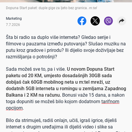
Dopuna Start paket: duple gige za ljeto bez granica
.
m:tel
Marketing
7.7.2026
Šta bi radio sa duplo više interneta? Gledao serije i
filmove u pauzama između putovanja? Slušao muziku na
putu kroz gradove i prirodu? Ili dijelio svoje doživljaje bez
razmišljanja o potrošnji?
Sada možeš sve to, pa i više.
U novom Dopuna Start
paketu od 20 KM, umjesto dosadašnjih 30GB sada
dobijaš čak 60GB mobilnog neta u m:tel mreži, uz
dodatnih 5GB interneta u romingu u zemljama Zapadnog
Balkana i 2 KM na računu.
Bonusi važe 15 dana, a nakon
toga dopuniti se možeš bilo kojom dodatnom
tarifnom
opcijom
.
Bilo da strimuješ, radiš onlajn, učiš, igraš igrice, dijeliš
internet s drugim uređajima ili dijeliš video i slike sa