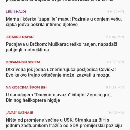
LENI I HAJDI
4 H 41 MIN
Mama i kćerka "zapalile" masu: Pozirale u donjem vešu,
čipka jedva pokrila intimne djelove
JUTARNJI NAPAD
2 H 50 MIN
Pucnjava u Brčkom: Muškarac teško ranjen, napadači
pobjegli motociklima
DOPAMINSKI SISTEM
5 H 18 MIN
Otkrivena još jedna uznemirujuća posljedica Covid-a:
Evo kakvo trajno oštećenje može izazvati u mozgu
NA KIOSCIMA ŠIROM BIH
6 H 29 MIN
U današnjem "Dnevnom avazu" čitajte: Zemlja gori,
Dininog helikoptera nigdje
„AVAZ“ SAZNAJE
1 H 45 MIN
Ništa od promjene većine u USK: Stranka za BiH s
jednim zastupnikom tražila od SDA premijersku poziciju