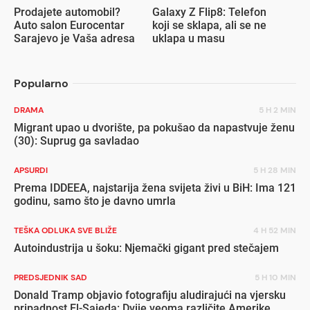
Prodajete automobil?
Galaxy Z Flip8: Telefon
Auto salon Eurocentar
koji se sklapa, ali se ne
Sarajevo je Vaša adresa
uklapa u masu
Popularno
DRAMA
5 H 2 MIN
Migrant upao u dvorište, pa pokušao da napastvuje ženu
(30): Suprug ga savladao
APSURDI
5 H 28 MIN
Prema IDDEEA, najstarija žena svijeta živi u BiH: Ima 121
godinu, samo što je davno umrla
TEŠKA ODLUKA SVE BLIŽE
4 H 52 MIN
Autoindustrija u šoku: Njemački gigant pred stečajem
PREDSJEDNIK SAD
5 H 10 MIN
Donald Tramp objavio fotografiju aludirajući na vjersku
pripadnost El-Sajeda: Dvije veoma različite Amerike