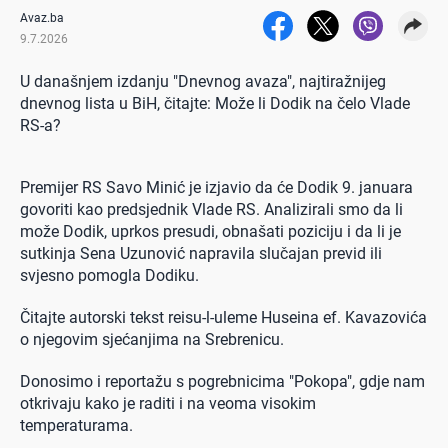
Avaz.ba
9.7.2026
U današnjem izdanju "Dnevnog avaza", najtiražnijeg
dnevnog lista u BiH, čitajte: Može li Dodik na čelo Vlade
RS-a?
Premijer RS Savo Minić je izjavio da će Dodik 9. januara
govoriti kao predsjednik Vlade RS. Analizirali smo da li
može Dodik, uprkos presudi, obnašati poziciju i da li je
sutkinja Sena Uzunović napravila slučajan previd ili
svjesno pomogla Dodiku.
Čitajte autorski tekst reisu-l-uleme Huseina ef. Kavazovića
o njegovim sjećanjima na Srebrenicu.
Donosimo i reportažu s pogrebnicima "Pokopa", gdje nam
otkrivaju kako je raditi i na veoma visokim
temperaturama.