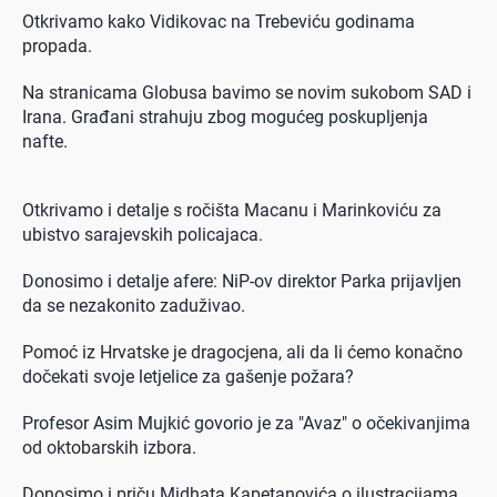
Otkrivamo kako Vidikovac na Trebeviću godinama
propada.
Na stranicama Globusa bavimo se novim sukobom SAD i
Irana. Građani strahuju zbog mogućeg poskupljenja
nafte.
Otkrivamo i detalje s ročišta Macanu i Marinkoviću za
ubistvo sarajevskih policajaca.
Donosimo i detalje afere: NiP-ov direktor Parka prijavljen
da se nezakonito zaduživao.
Pomoć iz Hrvatske je dragocjena, ali da li ćemo konačno
dočekati svoje letjelice za gašenje požara?
Profesor Asim Mujkić govorio je za "Avaz" o očekivanjima
od oktobarskih izbora.
Donosimo i priču Midhata Kapetanovića o ilustracijama