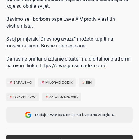
koje su obišle svijet.
Bavimo se i borbom pape Lava XIV protiv vlastitih
ekstremista.
Svoj primjerak "Dnevnog avaza" možete kupiti na
kioscima širom Bosne i Hercegovine.
Današnje printano izdanje čitajte i na digitalnoj platformi
na ovom linku:
https://avaz.pressreader.com/
.
#
SARAJEVO
#
MILORAD DODIK
#
BIH
#
DNEVNI AVAZ
#
SENA UZUNOVIĆ
Dodajte Avaz.ba u omiljene izvore na Google-u.