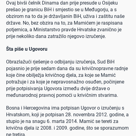
Ovaj bivši čelnik Dinama dan prije presude u Osijeku
prešao je granicu BiH i smjestio se u Međugorju, a s
obzirom na to da je državljanin BiH, uživa i zaštitu naše
države. No, bez obzira na to, za Mamićem je raspisana
potjernica, a Ministarstvo pravde Hrvatske zvanično je
prije nekoliko dana zatražilo njegovo izručenje.
Šta piše u Ugovoru
Obrazlažući rješenje o odbijanju izručenja, Sud BiH
pojasnio je prije sedam dana da su krivičnopravne radnje
koje čine obilježja krivičnog djela, za koje se Mamić
potražuje i za koje je nepravosnažno osuđen, počinjene
prije potpisivanja Ugovora između dvije države o
međunarodnoj pravnoj pomoći u krivičnim stvarima.
Bosna i Hercegovina ima potpisan Ugovor o izručenju s
Hrvatskom, koji je potpisan 28. novembra 2012. godine, a
stupio je na snagu 6. marta 2014. Mamić se tereti za
krivična djela iz 2008. i 2009. godine, što se sporazumom
ne tretira.