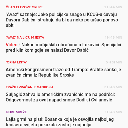
ČLAN ELEZOVE GRUPE
2 H 44 MIN
"Avaz" saznaje: Jake policijske snage u KCUS-u čuvaju
Davora Dabića, strahuju da bi ga neko pokušao ponovo
ubiti
"AVAZ" NA LICU MJESTA
1 H 48 MIN
Video
/
Nakon mafijaških obračuna u Lukavici: Specijalci
pred klinikom gdje se nalazi Davor Dabić
"CRNA LISTA"
5 H 31 MIN
Američki kongresmeni traže od Trampa: Vratite sankcije
zvaničnicima iz Republike Srpske
TRAŽILI VRAĆANJE SANKCIJA
3 H 46 MIN
Suljagić zahvalio američkim zvaničnicima na podršci:
Odgovornost za ovaj napad snose Dodik i Cvijanović
GORE MREŽE
1 H 48 MIN
Lajla grmi na pisti: Bosanka koja je osvojila najboljeg
tenisera svijeta pokazala zašto je najbolja