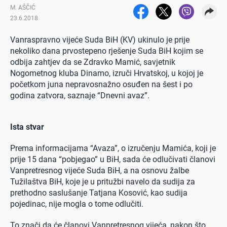
M. AŠČIĆ
23.6.2018
Vanraspravno vijeće Suda BiH (KV) ukinulo je prije
nekoliko dana prvostepeno rješenje Suda BiH kojim se
odbija zahtjev da se Zdravko Mamić, savjetnik
Nogometnog kluba Dinamo, izruči Hrvatskoj, u kojoj je
početkom juna nepravosnažno osuđen na šest i po
godina zatvora, saznaje “Dnevni avaz”.
Ista stvar
Prema informacijama “Avaza”, o izručenju Mamića, koji je
prije 15 dana “pobjegao” u BiH, sada će odlučivati članovi
Vanpretresnog vijeće Suda BiH, a na osnovu žalbe
Tužilaštva BiH, koje je u pritužbi navelo da sudija za
prethodno saslušanje Tatjana Kosović, kao sudija
pojedinac, nije mogla o tome odlučiti.
To znači da će članovi Vanpretresnog vijeća, nakon što