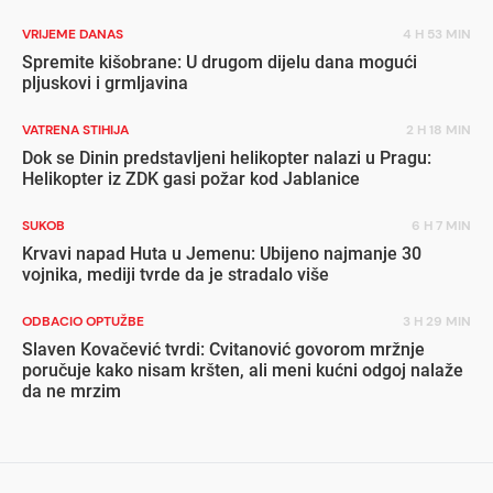
VRIJEME DANAS
4 H 53 MIN
Spremite kišobrane: U drugom dijelu dana mogući
pljuskovi i grmljavina
VATRENA STIHIJA
2 H 18 MIN
Dok se Dinin predstavljeni helikopter nalazi u Pragu:
Helikopter iz ZDK gasi požar kod Jablanice
SUKOB
6 H 7 MIN
Krvavi napad Huta u Jemenu: Ubijeno najmanje 30
vojnika, mediji tvrde da je stradalo više
ODBACIO OPTUŽBE
3 H 29 MIN
Slaven Kovačević tvrdi: Cvitanović govorom mržnje
poručuje kako nisam kršten, ali meni kućni odgoj nalaže
da ne mrzim