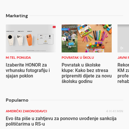
Marketing
M:TEL PONUDA
POVRATAK U ŠKOLU
JAVNI 
Izaberite HONOR za
Povratak u školske
Rekor
vrhunsku fotografiju i
klupe: Kako bez stresa
KM za
sjajan poklon
pripremiti dijete za novu
profe
školsku godinu
rehab
inval
Popularno
AMERIČKI ZAKONODAVCI
4 H 41 MIN
Evo šta piše u zahtjevu za ponovno uvođenje sankcija
političarima u RS-u