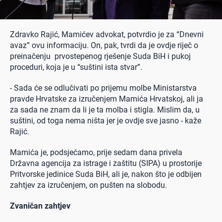
Zdravko Rajić, Mamićev advokat, potvrdio je za “Dnevni
avaz” ovu informaciju. On, pak, tvrdi da je ovdje riječ o
preinačenju prvostepenog rješenje Suda BiH i pukoj
proceduri, koja je u “suštini ista stvar”.
- Sada će se odlučivati po prijemu molbe Ministarstva
pravde Hrvatske za izručenjem Mamića Hrvatskoj, ali ja
za sada ne znam da li je ta molba i stigla. Mislim da, u
suštini, od toga nema ništa jer je ovdje sve jasno - kaže
Rajić.
Mamića je, podsjećamo, prije sedam dana privela
Državna agencija za istrage i zaštitu (SIPA) u prostorije
Pritvorske jedinice Suda BiH, ali je, nakon što je odbijen
zahtjev za izručenjem, on pušten na slobodu.
Zvaničan zahtjev