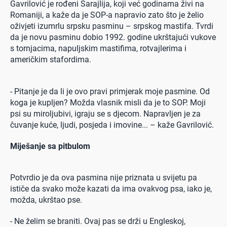
Gavrilović je rođeni Sarajlija, koji već godinama živi na
Romaniji, a kaže da je SOP-a napravio zato što je želio
oživjeti izumrlu srpsku pasminu – srpskog mastifa. Tvrdi
da je novu pasminu dobio 1992. godine ukrštajući vukove
s tornjacima, napuljskim mastifima, rotvajlerima i
američkim stafordima.
0 seconds of 0 seconds
- Pitanje je da li je ovo pravi primjerak moje pasmine. Od
koga je kupljen? Možda vlasnik misli da je to SOP. Moji
psi su miroljubivi, igraju se s djecom. Napravljen je za
čuvanje kuće, ljudi, posjeda i imovine... – kaže Gavrilović.
Miješanje sa pitbulom
Potvrdio je da ova pasmina nije priznata u svijetu pa
ističe da svako može kazati da ima ovakvog psa, iako je,
možda, ukrštao pse.
- Ne želim se braniti. Ovaj pas se drži u Engleskoj,