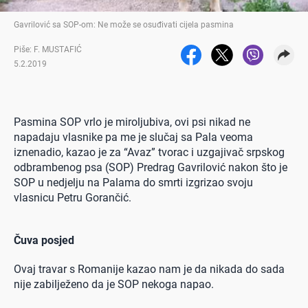
Gavrilović sa SOP-om: Ne može se osuđivati cijela pasmina
Piše: F. MUSTAFIĆ
5.2.2019
Pasmina SOP vrlo je miroljubiva, ovi psi nikad ne
napadaju vlasnike pa me je slučaj sa Pala veoma
iznenadio, kazao je za “Avaz” tvorac i uzgajivač srpskog
odbrambenog psa (SOP) Predrag Gavrilović nakon što je
SOP u nedjelju na Palama do smrti izgrizao svoju
vlasnicu Petru Gorančić.
Čuva posjed
Ovaj travar s Romanije kazao nam je da nikada do sada
nije zabilježeno da je SOP nekoga napao.