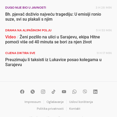
DUGO NIJE BIO U JAVNOSTI
3 H 28 MIN
Bh. pjevač doživio najveću tragediju: U emisiji ronio
suze, svi su plakali s njim
DRAMA NA ALIPAŠINOM POLJU
5 H 53 MIN
Video
/
Ženi pozlilo na ulici u Sarajevu, ekipa Hitne
pomoći više od 40 minuta se bori za njen život
CIJENA DIKTIRA SVE
11 H 17 MIN
Preuzimaju li taksisti iz Lukavice posao kolegama u
Sarajevu
Impressum
Oglašavanje
Uslovi korištenja
Politika privatnosti
Kontakt