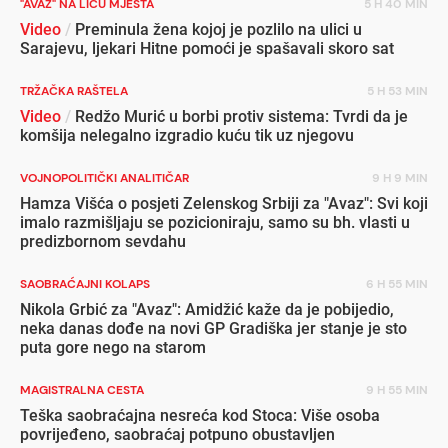
"AVAZ" NA LICU MJESTA
5 H 40 MIN
Video
/
Preminula žena kojoj je pozlilo na ulici u
Sarajevu, ljekari Hitne pomoći je spašavali skoro sat
TRŽAČKA RAŠTELA
5 H 53 MIN
Video
/
Redžo Murić u borbi protiv sistema: Tvrdi da je
komšija nelegalno izgradio kuću tik uz njegovu
VOJNOPOLITIČKI ANALITIČAR
9 H 9 MIN
Hamza Višća o posjeti Zelenskog Srbiji za "Avaz": Svi koji
imalo razmišljaju se pozicioniraju, samo su bh. vlasti u
predizbornom sevdahu
SAOBRAĆAJNI KOLAPS
6 H 55 MIN
Nikola Grbić za "Avaz": Amidžić kaže da je pobijedio,
neka danas dođe na novi GP Gradiška jer stanje je sto
puta gore nego na starom
MAGISTRALNA CESTA
9 H 55 MIN
Teška saobraćajna nesreća kod Stoca: Više osoba
povrijeđeno, saobraćaj potpuno obustavljen