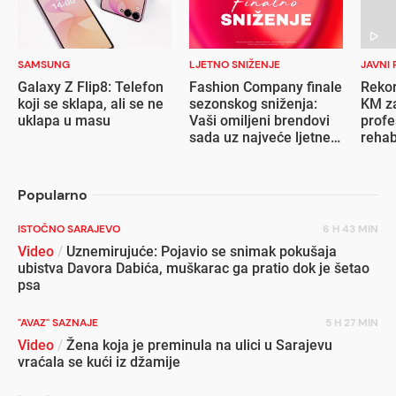
SAMSUNG
LJETNO SNIŽENJE
JAVNI 
Galaxy Z Flip8: Telefon
Fashion Company finale
Rekor
koji se sklapa, ali se ne
sezonskog sniženja:
KM za
uklapa u masu
Vaši omiljeni brendovi
profe
sada uz najveće ljetne
rehab
popuste
inval
Popularno
ISTOČNO SARAJEVO
6 H 43 MIN
Video
/
Uznemirujuće: Pojavio se snimak pokušaja
ubistva Davora Dabića, muškarac ga pratio dok je šetao
psa
"AVAZ" SAZNAJE
5 H 27 MIN
Video
/
Žena koja je preminula na ulici u Sarajevu
vraćala se kući iz džamije