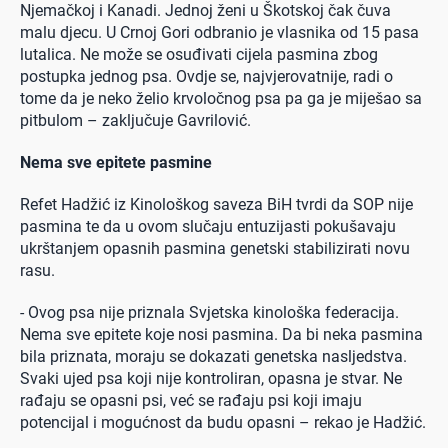
Njemačkoj i Kanadi. Jednoj ženi u Škotskoj čak čuva
malu djecu. U Crnoj Gori odbranio je vlasnika od 15 pasa
lutalica. Ne može se osuđivati cijela pasmina zbog
postupka jednog psa. Ovdje se, najvjerovatnije, radi o
tome da je neko želio krvoločnog psa pa ga je miješao sa
pitbulom – zaključuje Gavrilović.
Nema sve epitete pasmine
Refet Hadžić iz Kinološkog saveza BiH tvrdi da SOP nije
pasmina te da u ovom slučaju entuzijasti pokušavaju
ukrštanjem opasnih pasmina genetski stabilizirati novu
rasu.
- Ovog psa nije priznala Svjetska kinološka federacija.
Nema sve epitete koje nosi pasmina. Da bi neka pasmina
bila priznata, moraju se dokazati genetska nasljedstva.
Svaki ujed psa koji nije kontroliran, opasna je stvar. Ne
rađaju se opasni psi, već se rađaju psi koji imaju
potencijal i mogućnost da budu opasni – rekao je Hadžić.