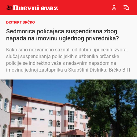
DISTRIKT BRČKO
Sedmorica policajaca suspendirana zbog
napada na imovinu uglednog privrednika?
Kako smo nezvanično saznali od dobro upućenih izvora,
slučaj suspendiranja policijskih službenika brčanske
policije se indirektno veže s nedavnim napadom na
imovinu jednoj zastupnika u Skupštini Distrikta Brčko BiH