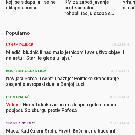
koji se sklapa, ali se ne
KM za zapošljavanje i
vrhun
uklapa u masu
profesionalnu
sjaja
rehabilitaciju osoba s
invaliditetom
Popularno
UZNEMIRUJUĆE
11 H 33 MIN
Mladići bludničili nad maloljetnicom i sve uživo objavili
na netu: "Stari te gleda u lajvu"
KONFERENCIJSKA LIGA
9 H 16 MIN
Navijači Borca u centru pažnje: Političko skandiranje
zasjenilo evropski duel u Banjoj Luci
BH. NAPADAČ
8 H 36 MIN
Video
/
Haris Tabaković ušao s klupe i golom donio
pobjedu Salcburgu protiv Pafosa
"EMISIJA SCENA"
11 H 24 MIN
Maca: Kad čujem Srbin, Hrvat, Bošnjak ne bude mi