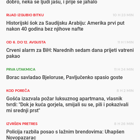
dobro, neka se ljudi jašu, i prije se jahalo
RIJAD IZGUBIO BITKU
10 H 23 MIN
Historijski šok za Saudijsku Arabiju: Amerika prvi put
nakon 40 godina bez njihove nafte
OD 6. DO 12. AVGUSTA
11 H 1 MIN
Crveni alarm za BiH: Narednih sedam dana prijeti vatreni
pakao
PRVA UTAKMICA
11 H 24 MIN
Borac savladao Bjeloruse, Pavljučenko spasio goste
KOD POREČA
8 H 2 MIN
Gošća izazvala požar luksuznog apartmana, vlasnik
tvrdi: "Dok je kuća gorjela, smijali su se, pili i pokazivali
mi srednji prst"
IZVRŠEN PRETRES
8 H 26 MIN
Policija razbila posao s lažnim brendovima: Uhapšen
Novopazarac