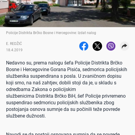
Policije Distrikta Brčko Bosne i Hercegovine: Izdat nalog
E. REDŽIĆ
18.4.2019
Nedavno su, prema nalogu šefa Policije
Distrikta
Brčko
Bosne i Hercegovine Gorana Pisića, sedmorica policijskih
službenika suspendirana s posla. U zvaničnom dopisu
koji smo, na naš zahtjev, dobili stoji da je, u skladu s
odredbama Zakona o policijskim
službenicima
Distrikta
Brčko BiH, šef Policije privremeno
suspendirao sedmoricu policijskih službenika zbog
postojanja osnova sumnje da su počinili teže povrede
službene dužnosti.
Navodi se da postoji osnovana sumnja da se povrede