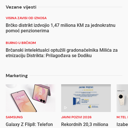
Vezane vijesti
VISINA ZAVISI OD IZNOSA
Brčko distrikt izdvojio 1,47 miliona KM za jednokratnu
pomoć penzionerima
BURNO U BRČKOM
Brčanski intelektualci optužili gradonačelnika Milića za
etnizaciju Distrikta: Prilagođava se Dodiku
Marketing
SAMSUNG
JAVNI POZIVI 2026
M:TEL
Galaxy Z Flip8: Telefon
Rekordnih 20,3 miliona
Izabe