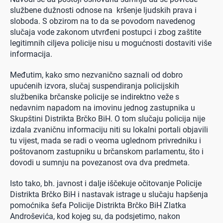
službene dužnosti odnose na kršenje ljudskih prava i
sloboda. S obzirom na to da se povodom navedenog
slučaja vode zakonom utvrđeni postupci i zbog zaštite
legitimnih ciljeva policije nisu u mogućnosti dostaviti više
informacija.
Međutim, kako smo nezvanično saznali od dobro
upućenih izvora, slučaj suspendiranja policijskih
službenika brčanske policije se indirektno veže s
nedavnim napadom na imovinu jednog zastupnika u
Skupštini Distrikta
Brčko BiH. O tom slučaju policija nije
izdala zvaničnu informaciju niti su lokalni portali objavili
tu vijest, mada se radi o veoma uglednom privredniku i
poštovanom zastupniku u brčanskom parlamentu, što i
dovodi u sumnju na povezanost ova dva predmeta.
Isto tako, bh. javnost i dalje iščekuje očitovanje Policije
Distrikta
Brčko BiH i nastavak istrage u slučaju hapšenja
pomoćnika šefa Policije
Distrikta
Brčko BiH Zlatka
Androševića, kod kojeg su, da podsjetimo, nakon