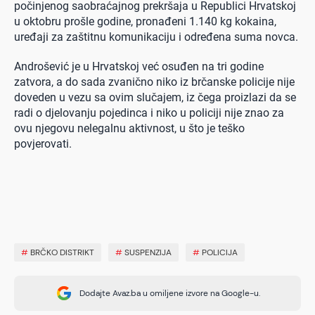
počinjenog saobraćajnog prekršaja u Republici Hrvatskoj
u oktobru prošle godine, pronađeni 1.140 kg kokaina,
uređaji za zaštitnu komunikaciju i određena suma novca.
Androšević je u Hrvatskoj već osuđen na tri godine
zatvora, a do sada zvanično niko iz brčanske policije nije
doveden u vezu sa ovim slučajem, iz čega proizlazi da se
radi o djelovanju pojedinca i niko u policiji nije znao za
ovu njegovu nelegalnu aktivnost, u što je teško
povjerovati.
#
BRČKO DISTRIKT
#
SUSPENZIJA
#
POLICIJA
Dodajte Avaz.ba u omiljene izvore na Google-u.