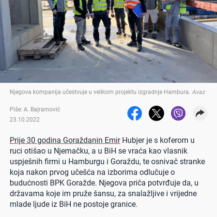
Njegova kompanija učestvuje u velikom projektu izgradnje Hambura
.
Avaz
Piše: A. Bajramović
23.10.2022
Prije 30 godina Goraždanin Emir
Hubjer je s koferom u
ruci otišao u Njemačku, a u BiH se vraća kao vlasnik
uspješnih firmi u Hamburgu i Goraždu, te osnivač stranke
koja nakon prvog učešća na izborima odlučuje o
budućnosti BPK Goražde. Njegova priča potvrđuje da, u
državama koje im pruže šansu, za snalažljive i vrijedne
mlade ljude iz BiH ne postoje granice.