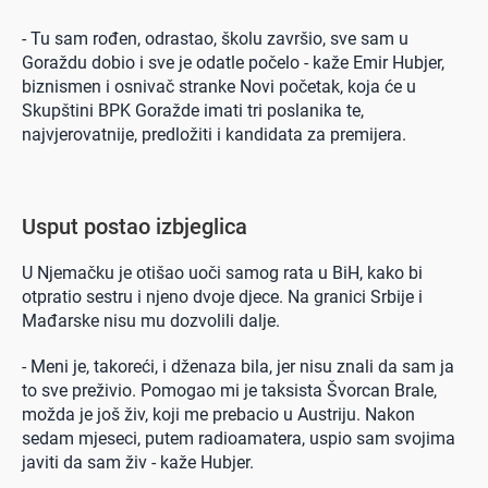
- Tu sam rođen, odrastao, školu završio, sve sam u
Goraždu dobio i sve je odatle počelo - kaže Emir Hubjer,
biznismen i osnivač stranke Novi početak, koja će u
Skupštini BPK Goražde imati tri poslanika te,
najvjerovatnije, predložiti i kandidata za premijera.
Usput postao izbjeglica
U Njemačku je otišao uoči samog rata u BiH, kako bi
otpratio sestru i njeno dvoje djece. Na granici Srbije i
Mađarske nisu mu dozvolili dalje.
- Meni je, takoreći, i dženaza bila, jer nisu znali da sam ja
to sve preživio. Pomogao mi je taksista Švorcan Brale,
možda je još živ, koji me prebacio u Austriju. Nakon
sedam mjeseci, putem radioamatera, uspio sam svojima
javiti da sam živ - kaže Hubjer.