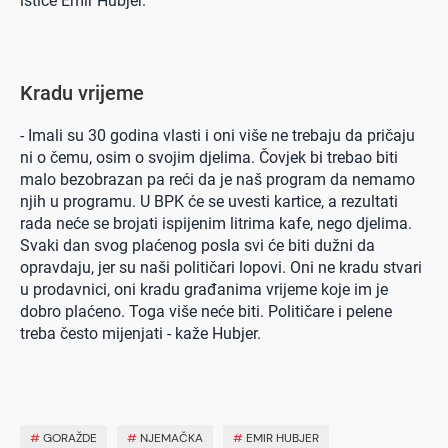
ističe Emir Hubjer.
Kradu vrijeme
- Imali su 30 godina vlasti i oni više ne trebaju da pričaju
ni o čemu, osim o svojim djelima. Čovjek bi trebao biti
malo bezobrazan pa reći da je naš program da nemamo
njih u programu. U BPK će se uvesti kartice, a rezultati
rada neće se brojati ispijenim litrima kafe, nego djelima.
Svaki dan svog plaćenog posla svi će biti dužni da
opravdaju, jer su naši političari lopovi. Oni ne kradu stvari
u prodavnici, oni kradu građanima vrijeme koje im je
dobro plaćeno. Toga više neće biti. Političare i pelene
treba često mijenjati - kaže Hubjer.
#
GORAŽDE
#
NJEMAČKA
#
EMIR HUBJER