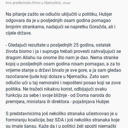
Ima građevinsku firmu u Njemačkoj
.
Avaz
Na pitanje zašto se odlučio uključiti u politiku, Hubjer
odgovara da je u posljednjih osam godina pomagao
brojnim strankama, nadajući se napretku Goražda, ali i
cijele države.
- Gledajući rezultate u posljednjih 25 godina, ostatak
života bismo i ja i supruga trebali provesti zahvaljujući se
dragom Allahu na onome što nam je dao. Nema stranke
kojoj u posljednjih osam godina nisam pomagao, a za to
vrijeme stanje u državi bivalo je sve gore, a ja sam gledao
razočarane ljude koji dolaze u Njemačku. Zato sam
odlučio ući u taj nemoralni i nepošteni posao koji se zove
politika. Ne tražeći nikakvu korist, odbijajući svaku
funkciju za sebe i svoje bližnje - od Doma naroda do
premijera, ministara ili direktora - pojašnjava Hubjer.
S predstavnicima još nekoliko stranaka učestvovao je u
formiranju koalicije, bez SDA i još nekoliko stranaka koje
su imale šansu. Kaže da i u politici želi spojiti njemački