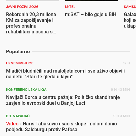
JAVNI POZIVI 2026
M:TEL
SAMS
Rekordnih 20,3 miliona
m:SAT – bilo gdje u BiH
Galax
KM za zapošljavanje i
koji s
profesionalnu
ukla
rehabilitaciju osoba s
invaliditetom
Popularno
UZNEMIRUJUĆE
12 H
Mladići bludničili nad maloljetnicom i sve uživo objavili
na netu: "Stari te gleda u lajvu"
KONFERENCIJSKA LIGA
9 H 43 MIN
Navijači Borca u centru pažnje: Političko skandiranje
zasjenilo evropski duel u Banjoj Luci
BH. NAPADAČ
9 H 3 MIN
Video
/
Haris Tabaković ušao s klupe i golom donio
pobjedu Salcburgu protiv Pafosa