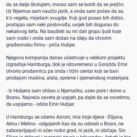
da se dalje školujem, morao sam se boriti da se preživi.
Uz Nijemce sam naučio jezik, a onda sam počeo da se,
k'o vegeta, miješam svugdje. Koji god posao bih dobio,
postajao sam neki poslovođa, uvijek bih dogurao do
nekakvog šefa. Na baušteli su mi dali grupu ljudi koje
sam vodio i onda sam došao na ideju da otvorim
građevinsku firmu - priča Hubjer.
Njegova kompanija danas učestvuje u velikom projektu
izgradnje Hamburga, dok je istovremeno u Goraždu Emir
otvorio prodavnicu pa onda i tržni centar koji se bavi
prodajom mašina, alata, opreme i sjemenskog materijala.
- Iz Hubjera sam otišao u Njemačku, uzeo pare i donio u
Bosnu. Najveća osveta je uspjeh, pa dajte da se osvetimo,
da uspijemo - ističe Emir Hubjer.
U Hamburgu se oženio Azrom, ima troje djece - Elijana,
Alinu i Melinu - odgojenih kao da su odrasli u Bosni, ne
zaboravljajući ni očev rodni grad, ni jezik, ni običaje. Sin