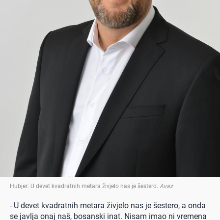
Hubjer: U devet kvadratnih metara živjelo nas je šestero
.
Avaz
- U devet kvadratnih metara živjelo nas je šestero, a onda
se javlja onaj naš, bosanski inat. Nisam imao ni vremena