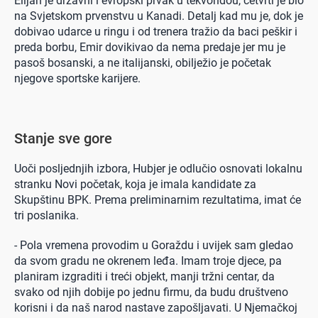
Elijan je državni i evropski prvak u tekvondou, četvrti je bio
na Svjetskom prvenstvu u Kanadi. Detalj kad mu je, dok je
dobivao udarce u ringu i od trenera tražio da baci peškir i
preda borbu, Emir dovikivao da nema predaje jer mu je
pasoš bosanski, a ne italijanski, obilježio je početak
njegove sportske karijere.
Stanje sve gore
Uoči posljednjih izbora, Hubjer je odlučio osnovati lokalnu
stranku Novi početak, koja je imala kandidate za
Skupštinu BPK. Prema preliminarnim rezultatima, imat će
tri poslanika.
- Pola vremena provodim u Goraždu i uvijek sam gledao
da svom gradu ne okrenem leđa. Imam troje djece, pa
planiram izgraditi i treći objekt, manji tržni centar, da
svako od njih dobije po jednu firmu, da budu društveno
korisni i da naš narod nastave zapošljavati. U Njemačkoj