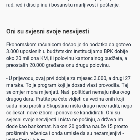
rad, red i disciplinu i bosansku marljivost i poštenje.
Oni su svjesni svoje nesvijesti
Ekonomskom računicom došao je do podatka da gotovo
3.000 uposlenih u budžetskim institucijama BPK dobije
oko 20 miliona KM, ili polovinu kantonalnog budžeta, a
preostalih 20.000 građana onu drugu polovinu.
- U prijevodu, ovaj prvi dobije za mjesec 3.000, a drugi 27
maraka. To je program koji je dosad vlast provodila. Taj
se omjer mora mijenjati. Naši političari nemaju nikakvog
drugog dara. Pratite pa ćete vidjeti da većina onih koji
sada nisu prošli u Skupštinu ništa drugo neće raditi, nego
će čekati nove izbore i ponovo se kandidirati. Oni su
svjesni svoje nesvijesti i ništa ne počinju, a država im
dođe kao bankomat. Nakon 20 godina nauče 15 prosto
proširenih rečenica i onda umisle da su nezamjenjivi -