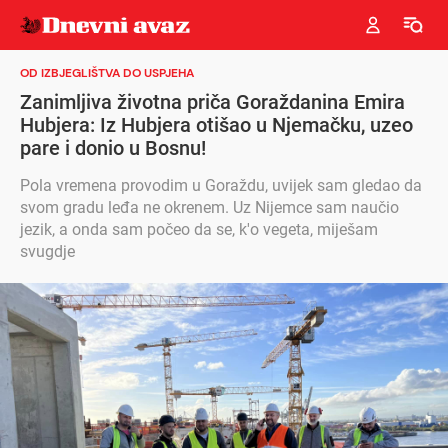
OD IZBJEGLIŠTVA DO USPJEHA
Zanimljiva životna priča Goraždanina Emira
Hubjera: Iz Hubjera otišao u Njemačku, uzeo
pare i donio u Bosnu!
Pola vremena provodim u Goraždu, uvijek sam gledao da
svom gradu leđa ne okrenem. Uz Nijemce sam naučio
jezik, a onda sam počeo da se, k'o vegeta, miješam
svugdje