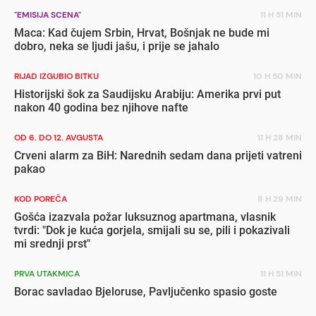
"EMISIJA SCENA"
11 H 51 MIN
Maca: Kad čujem Srbin, Hrvat, Bošnjak ne bude mi
dobro, neka se ljudi jašu, i prije se jahalo
RIJAD IZGUBIO BITKU
10 H 50 MIN
Historijski šok za Saudijsku Arabiju: Amerika prvi put
nakon 40 godina bez njihove nafte
OD 6. DO 12. AVGUSTA
11 H 28 MIN
Crveni alarm za BiH: Narednih sedam dana prijeti vatreni
pakao
KOD POREČA
8 H 29 MIN
Gošća izazvala požar luksuznog apartmana, vlasnik
tvrdi: "Dok je kuća gorjela, smijali su se, pili i pokazivali
mi srednji prst"
PRVA UTAKMICA
11 H 51 MIN
Borac savladao Bjeloruse, Pavljučenko spasio goste