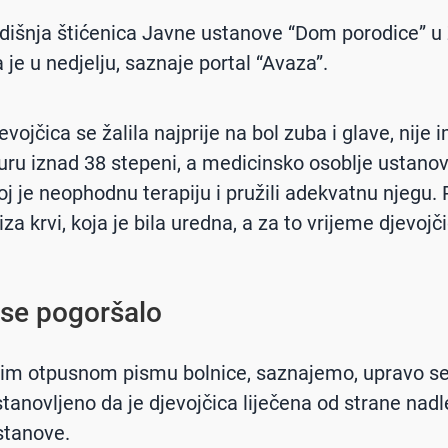
išnja štićenica Javne ustanove “Dom porodice” u 
 je u nedjelju, saznaje portal “Avaza”.
vojčica se žalila najprije na bol zuba i glave, nije 
ru iznad 38 stepeni, a medicinsko osoblje ustano
 joj je neophodnu terapiju i pružili adekvatnu njegu
liza krvi, koja je bila uredna, a za to vrijeme djevojč
 se pogoršalo
im otpusnom pismu bolnice, saznajemo, upravo se
stanovljeno da je djevojčica liječena od strane nad
stanove.