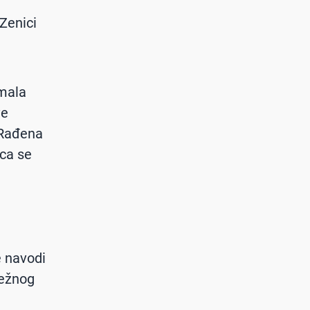
Zenici
imala
ve
. Rađena
ica se
 navodi
ležnog