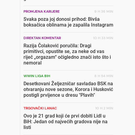
PROMJENA KARIJERE
9 H 36 MIN
Svaka poza joj donosi prihod: Bivša
boksačica oblinama je zapalila Instagram
DIREKTAN KOMENTAR
10 H 33 MIN
Razija Čolaković poručila: Dragi
primitivci, opustite se, za neke od vas
riječ „orgazam“ očigledno znači isto što i
nemoral
WWIN LIGA BIH
8 H 54 MIN
Desetkovani Željezničar savladao BSK na
otvaranju nove sezone, Korora i Husković
postigli prvijence u dresu "Plavih"
TRGOVAČKI LANAC
10 H 2 MIN
Ovo je 21 grad koji će prvi dobiti Lidl u
BiH: Jedan od najvećih gradova nije na
listi