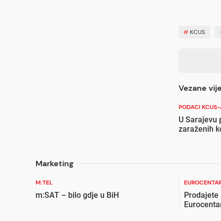
#
KCUS
Vezane vije
PODACI KCUS-
U Sarajevu 
zaraženih 
Marketing
M:TEL
EUROCENTAR
m:SAT – bilo gdje u BiH
Prodajete
Eurocenta