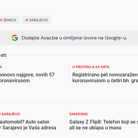
#
ZENICA
#
SARAJEVO
Dodajte Avaz.ba u omiljene izvore na Google-u.
sti
A
U PROTEKLA 24 SATA
ponovo najgore, novih 57
Registrirano pet novozaražen
koronavirusom
koronavirusom u četiri bh. gr
 SARAJEVO
SAMSUNG
 automobil? Auto salon
Galaxy Z Flip8: Telefon koji se 
r Sarajevo je Vaša adresa
ali se ne uklapa u masu