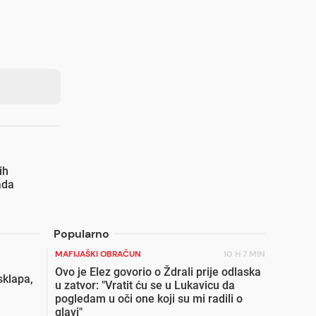
ih
ada
Popularno
MAFIJAŠKI OBRAČUN
10 H 7 MIN
Ovo je Elez govorio o Ždrali prije odlaska
sklapa,
u zatvor: "Vratit ću se u Lukavicu da
pogledam u oči one koji su mi radili o
glavi"