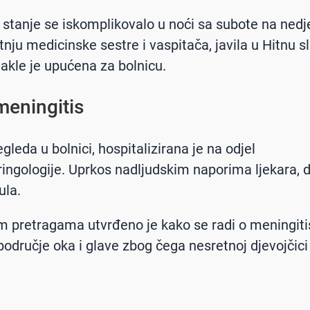
stanje se iskomplikovalo u noći sa subote na nedje
atnju medicinske sestre i vaspitača, javila u Hitnu 
akle je upućena za bolnicu.
meningitis
leda u bolnici, hospitalizirana je na odjel
ringologije. Uprkos nadljudskim naporima ljekara, d
ula.
m pretragama utvrđeno je kako se radi o meningitisu
područje oka i glave zbog čega nesretnoj djevojčici 