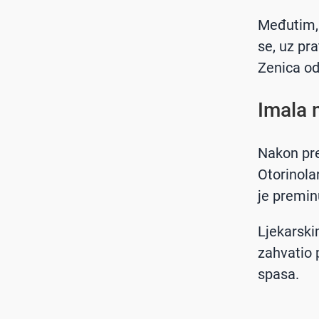
Međutim, 
se, uz pr
Zenica od
Imala 
Nakon preg
Otorinola
je premin
Ljekarski
zahvatio 
spasa.