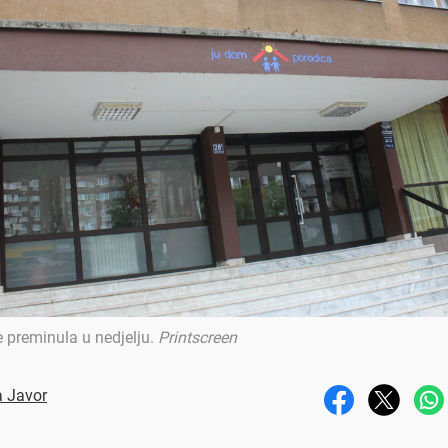
e preminula u nedjelju
.
Printscreen
a Javor