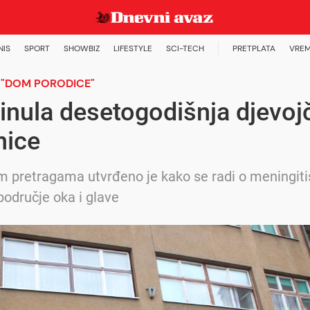
NIS
SPORT
SHOWBIZ
LIFESTYLE
SCI-TECH
PRETPLATA
VREM
 "DOM PORODICE"
nula desetogodišnja djevoj
nice
m pretragama utvrđeno je kako se radi o meningitisu
područje oka i glave