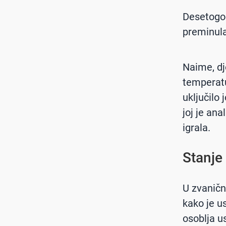
Desetogod
preminula
Naime, dje
temperatu
uključilo
joj je ana
igrala.
Stanje
U zvaničn
kako je u
osoblja u