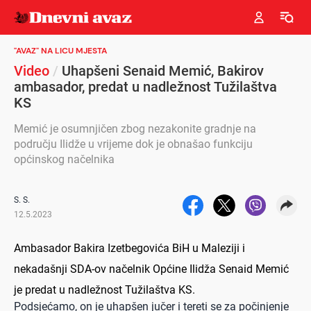
"AVAZ" NA LICU MJESTA
Video
/
Uhapšeni Senaid Memić, Bakirov
ambasador, predat u nadležnost Tužilaštva
KS
Memić je osumnjičen zbog nezakonite gradnje na
području Ilidže u vrijeme dok je obnašao funkciju
općinskog načelnika
S. S.
12.5.2023
Ambasador Bakira Izetbegovića BiH u Maleziji i
nekadašnji SDA-ov načelnik Općine Ilidža Senaid Memić
je predat u nadležnost Tužilaštva KS.
Podsjećamo, on je uhapšen jučer i tereti se za počinjenje