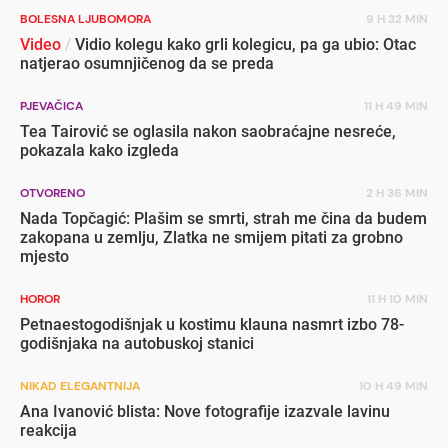
BOLESNA LJUBOMORA
9 H 32 MIN
Video
/
Vidio kolegu kako grli kolegicu, pa ga ubio: Otac
natjerao osumnjičenog da se preda
PJEVAČICA
11 H 49 MIN
Tea Tairović se oglasila nakon saobraćajne nesreće,
pokazala kako izgleda
OTVORENO
2 H 36 MIN
Nada Topčagić: Plašim se smrti, strah me čina da budem
zakopana u zemlju, Zlatka ne smijem pitati za grobno
mjesto
HOROR
11 H 10 MIN
Petnaestogodišnjak u kostimu klauna nasmrt izbo 78-
godišnjaka na autobuskoj stanici
NIKAD ELEGANTNIJA
10 H 49 MIN
Ana Ivanović blista: Nove fotografije izazvale lavinu
reakcija