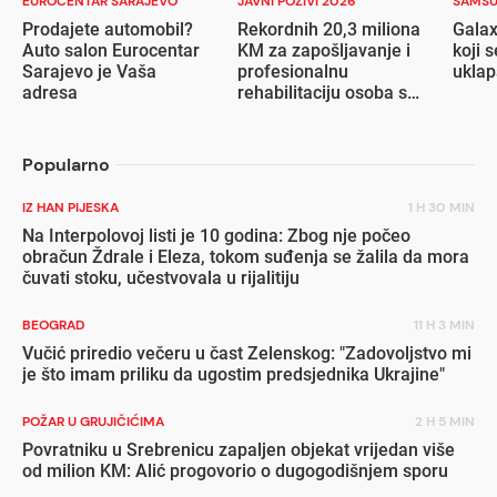
EUROCENTAR SARAJEVO
JAVNI POZIVI 2026
SAMS
Prodajete automobil?
Rekordnih 20,3 miliona
Galax
Auto salon Eurocentar
KM za zapošljavanje i
koji s
Sarajevo je Vaša
profesionalnu
ukla
adresa
rehabilitaciju osoba s
invaliditetom
Popularno
IZ HAN PIJESKA
1 H 30 MIN
Na Interpolovoj listi je 10 godina: Zbog nje počeo
obračun Ždrale i Eleza, tokom suđenja se žalila da mora
čuvati stoku, učestvovala u rijalitiju
BEOGRAD
11 H 3 MIN
Vučić priredio večeru u čast Zelenskog: "Zadovoljstvo mi
je što imam priliku da ugostim predsjednika Ukrajine"
POŽAR U GRUJIČIĆIMA
2 H 5 MIN
Povratniku u Srebrenicu zapaljen objekat vrijedan više
od milion KM: Alić progovorio o dugogodišnjem sporu