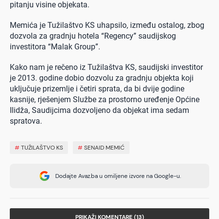
pitanju visine objekata.
Memića je Tužilaštvo KS uhapsilo, između ostalog, zbog
dozvola za gradnju hotela “Regency” saudijskog
investitora “Malak Group”.
Kako nam je rečeno iz Tužilaštva KS, saudijski investitor
je 2013. godine dobio dozvolu za gradnju objekta koji
uključuje prizemlje i četiri sprata, da bi dvije godine
kasnije, rješenjem Službe za prostorno uređenje Općine
Ilidža, Saudijcima dozvoljeno da objekat ima sedam
spratova.
#
TUŽILAŠTVO KS
#
SENAID MEMIĆ
Dodajte Avaz.ba u omiljene izvore na Google-u.
PRIKAŽI KOMENTARE (13)