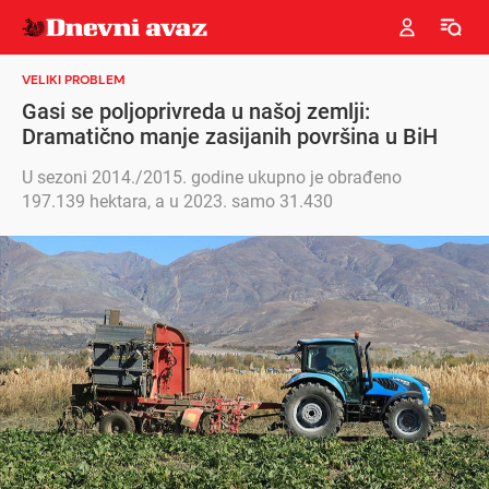
VELIKI PROBLEM
Gasi se poljoprivreda u našoj zemlji:
Dramatično manje zasijanih površina u BiH
U sezoni 2014./2015. godine ukupno je obrađeno
197.139 hektara, a u 2023. samo 31.430