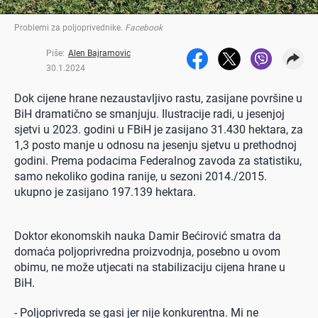
Problemi za poljoprivednike
.
Facebook
Piše:
Alen Bajramovic
30.1.2024
Dok cijene hrane nezaustavljivo rastu, zasijane površine u
BiH dramatično se smanjuju. Ilustracije radi, u jesenjoj
sjetvi u 2023. godini u FBiH je zasijano 31.430 hektara, za
1,3 posto manje u odnosu na jesenju sjetvu u prethodnoj
godini. Prema podacima Federalnog zavoda za statistiku,
samo nekoliko godina ranije, u sezoni 2014./2015.
ukupno je zasijano 197.139 hektara.
Doktor ekonomskih nauka Damir Bećirović smatra da
domaća poljoprivredna proizvodnja, posebno u ovom
obimu, ne može utjecati na stabilizaciju cijena hrane u
BiH.
- Poljoprivreda se gasi jer nije konkurentna. Mi ne