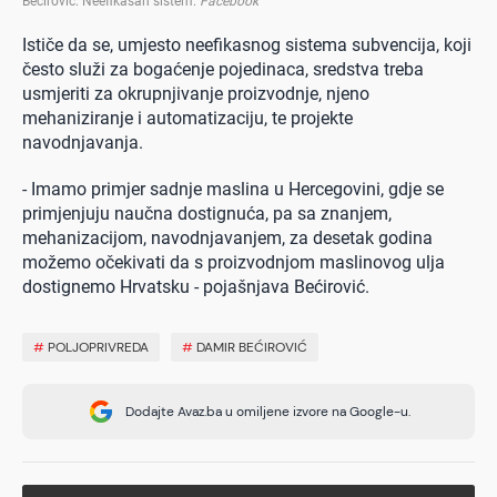
Bećirović: Neefikasan sistem
.
Facebook
Ističe da se, umjesto neefikasnog sistema subvencija, koji
često služi za bogaćenje pojedinaca, sredstva treba
usmjeriti za okrupnjivanje proizvodnje, njeno
mehaniziranje i automatizaciju, te projekte
navodnjavanja.
- Imamo primjer sadnje maslina u Hercegovini, gdje se
primjenjuju naučna dostignuća, pa sa znanjem,
mehanizacijom, navodnjavanjem, za desetak godina
možemo očekivati da s proizvodnjom maslinovog ulja
dostignemo Hrvatsku - pojašnjava Bećirović.
#
POLJOPRIVREDA
#
DAMIR BEĆIROVIĆ
Dodajte Avaz.ba u omiljene izvore na Google-u.