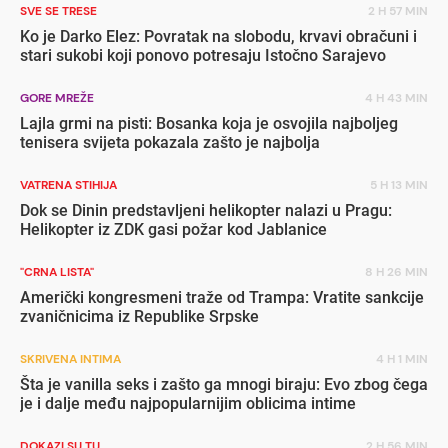
SVE SE TRESE
2 H 57 MIN
Ko je Darko Elez: Povratak na slobodu, krvavi obračuni i
stari sukobi koji ponovo potresaju Istočno Sarajevo
GORE MREŽE
4 H 43 MIN
Lajla grmi na pisti: Bosanka koja je osvojila najboljeg
tenisera svijeta pokazala zašto je najbolja
VATRENA STIHIJA
5 H 13 MIN
Dok se Dinin predstavljeni helikopter nalazi u Pragu:
Helikopter iz ZDK gasi požar kod Jablanice
"CRNA LISTA"
8 H 26 MIN
Američki kongresmeni traže od Trampa: Vratite sankcije
zvaničnicima iz Republike Srpske
SKRIVENA INTIMA
4 H 1 MIN
Šta je vanilla seks i zašto ga mnogi biraju: Evo zbog čega
je i dalje među najpopularnijim oblicima intime
DOKAZI SU TU
2 H 56 MIN