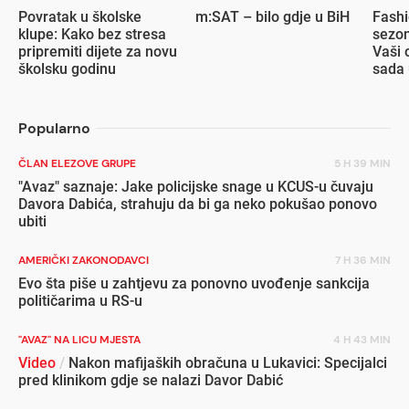
Povratak u školske
m:SAT – bilo gdje u BiH
Fashi
klupe: Kako bez stresa
sezon
pripremiti dijete za novu
Vaši 
školsku godinu
sada 
popu
Popularno
ČLAN ELEZOVE GRUPE
5 H 39 MIN
"Avaz" saznaje: Jake policijske snage u KCUS-u čuvaju
Davora Dabića, strahuju da bi ga neko pokušao ponovo
ubiti
AMERIČKI ZAKONODAVCI
7 H 36 MIN
Evo šta piše u zahtjevu za ponovno uvođenje sankcija
političarima u RS-u
"AVAZ" NA LICU MJESTA
4 H 43 MIN
Video
/
Nakon mafijaških obračuna u Lukavici: Specijalci
pred klinikom gdje se nalazi Davor Dabić