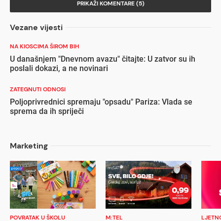
PRIKAŽI KOMENTARE (5)
Vezane vijesti
NA KIOSCIMA ŠIROM BIH
U današnjem "Dnevnom avazu" čitajte: U zatvor su ih
poslali dokazi, a ne novinari
ZATEGNUTI ODNOSI
Poljoprivrednici spremaju "opsadu" Pariza: Vlada se
sprema da ih spriječi
Marketing
POVRATAK U ŠKOLU
M:TEL
LJETN