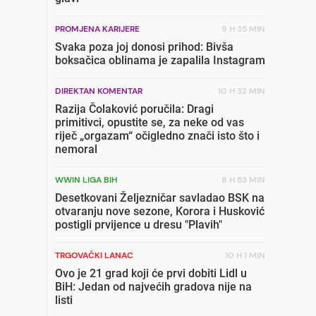
PROMJENA KARIJERE
9 H 35 MIN
Svaka poza joj donosi prihod: Bivša
boksačica oblinama je zapalila Instagram
DIREKTAN KOMENTAR
10 H 32 MIN
Razija Čolaković poručila: Dragi
primitivci, opustite se, za neke od vas
riječ „orgazam“ očigledno znači isto što i
nemoral
WWIN LIGA BIH
8 H 53 MIN
Desetkovani Željezničar savladao BSK na
otvaranju nove sezone, Korora i Husković
postigli prvijence u dresu "Plavih"
TRGOVAČKI LANAC
10 H 1 MIN
Ovo je 21 grad koji će prvi dobiti Lidl u
BiH: Jedan od najvećih gradova nije na
listi