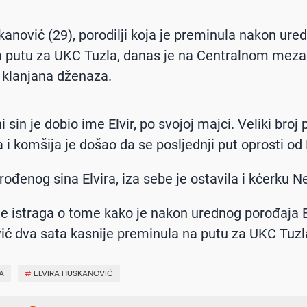
skanović (29), porodilji koja je preminula nakon ure
 putu za UKC Tuzla, danas je na Centralnom meza
 klanjana dženaza.
 sin je dobio ime Elvir, po svojoj majci. Veliki broj p
 i komšija je došao da se posljednji put oprosti od 
ođenog sina Elvira, iza sebe je ostavila i kćerku Ne
aje istraga o tome kako je nakon urednog porođaja E
ć dva sata kasnije preminula na putu za UKC Tuzl
A
#
ELVIRA HUSKANOVIĆ