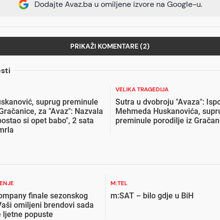
Dodajte Avaz.ba u omiljene izvore na Google-u.
PRIKAŽI KOMENTARE (2)
sti
VELIKA TRAGEDIJA
kanović, suprug preminule
Sutra u dvobroju "Avaza": Ispo
 Gračanice, za "Avaz": Nazvala
Mehmeda Huskanovića, supr
postao si opet babo", 2 sata
preminule porodilje iz Gračan
mrla
ŽENJE
M:TEL
ompany finale sezonskog
m:SAT – bilo gdje u BiH
Vaši omiljeni brendovi sada
 ljetne popuste