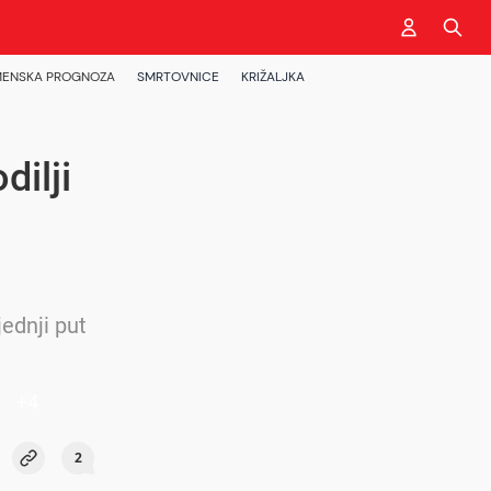
ENSKA PROGNOZA
SMRTOVNICE
KRIŽALJKA
dilji
jednji put
+
4
2