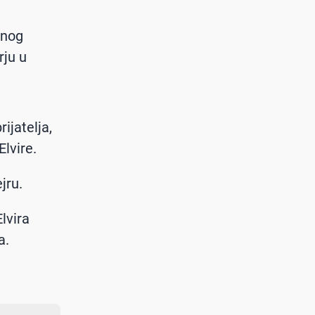
dnog
rju u
rijatelja,
Elvire.
jru.
lvira
a.