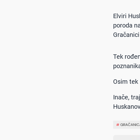
Elviri Hu
poroda na
Gračanici
Tek rođeni
poznanika
Osim tek r
Inače, tr
Huskanovi
#
GRAČANIC