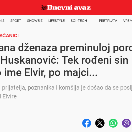
NIS
SPORT
SHOWBIZ
LIFESTYLE
SCI-TECH
PRETPLATA
VREM
AČANICI
ana dženaza preminuloj poro
i Huskanović: Tek rođeni sin
 ime Elvir, po majci...
j prijatelja, poznanika i komšija je došao da se posl
 Elvire