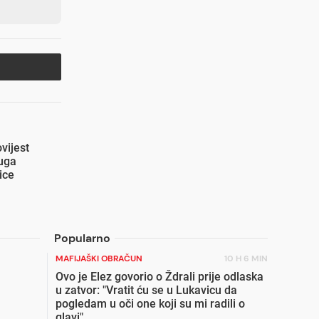
vijest
uga
ice
Popularno
MAFIJAŠKI OBRAČUN
10 H 6 MIN
Ovo je Elez govorio o Ždrali prije odlaska
u zatvor: "Vratit ću se u Lukavicu da
pogledam u oči one koji su mi radili o
glavi"