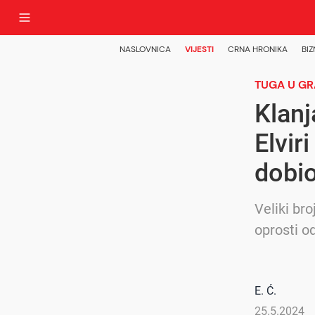
NASLOVNICA
VIJESTI
CRNA HRONIKA
BIZ
TUGA U GR
Klanj
Elvir
dobio
Veliki bro
oprosti od
E. Ć.
25.5.2024