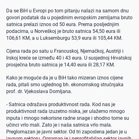
Da se BiH u Evropi po tom pitanju nalazi na samom dnu
govori podatak da u pojedinim evropskim zemljama bruto
satnica prelazi iznos od 50 eura. Prema posljednjim
podacima, u Norveškoj je bruto satnica 54,50 eura ili
106,61 KM, a u Luksemburgu 53,9 eura ili 105,44 KM.
Cijena rada po satu u Francuskoj, Njemačkoj, Austriji i
Irskoj kreće se između 40 i 43 eura. U susjednoj Hrvatskoj
prosječna bruto satnica je 14,40 eura ili 28,17 KM.
Kako je moguće da je u BiH tako mizeran iznos cijene
rada, pitali smo uglednog bh. ekonomskog stručnjaka
prof. dr. Vjekoslava Domljana.
- Satnica odražava produktivnost rada. Kod nas je
produktivnost rada izuzetno niska, jer ulažemo mnogo
inputa i mnogo nekorisne radne snage i shodno tome su
učinci vrlo mali. Zato je i naša satnica vrlo mala.
Preglomazan je javni sektor. Od tri zaposlena jedan je u
javnom sektoru. Ogroman je i neprofitabilan sektor javnih