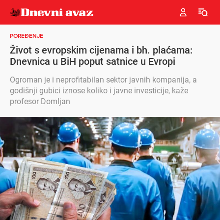
POREĐENJE
Život s evropskim cijenama i bh. plaćama:
Dnevnica u BiH poput satnice u Evropi
Ogroman je i neprofitabilan sektor javnih kompanija, a
godišnji gubici iznose koliko i javne investicije, kaže
profesor Domljan