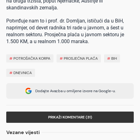
na druga tržišta, poput Njemačke, Austrije ili
skandinavskih zemalja.
Potvrđuje nam to i prof. dr. Domljan, ističući da u BiH,
naprimjer, od devet radnika tri rade u javnom, a šest u
realnom sektoru. Prosječna plaća u javnom sektoru je
1.500 KM, a u realnom 1.000 maraka.
#
POTROŠAČKA KORPA
#
PROSJEĆNA PLAĆA
#
BIH
#
DNEVNICA
Dodajte Avaz.ba u omiljene izvore na Google-u.
PRIKAŽI KOMENTARE (31)
Vezane vijesti