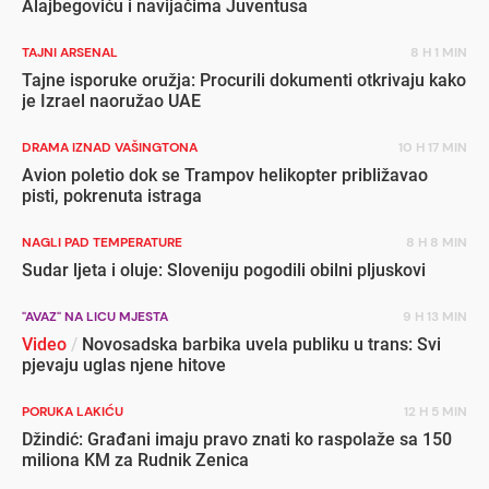
Alajbegoviću i navijačima Juventusa
TAJNI ARSENAL
8 H 1 MIN
Tajne isporuke oružja: Procurili dokumenti otkrivaju kako
je Izrael naoružao UAE
DRAMA IZNAD VAŠINGTONA
10 H 17 MIN
Avion poletio dok se Trampov helikopter približavao
pisti, pokrenuta istraga
NAGLI PAD TEMPERATURE
8 H 8 MIN
Sudar ljeta i oluje: Sloveniju pogodili obilni pljuskovi
"AVAZ" NA LICU MJESTA
9 H 13 MIN
Video
/
Novosadska barbika uvela publiku u trans: Svi
pjevaju uglas njene hitove
PORUKA LAKIĆU
12 H 5 MIN
Džindić: Građani imaju pravo znati ko raspolaže sa 150
miliona KM za Rudnik Zenica