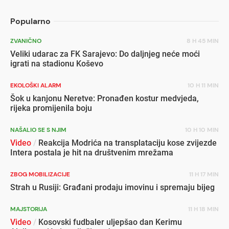
Popularno
ZVANIČNO
8 H 45 MIN
Veliki udarac za FK Sarajevo: Do daljnjeg neće moći
igrati na stadionu Koševo
EKOLOŠKI ALARM
10 H 11 MIN
Šok u kanjonu Neretve: Pronađen kostur medvjeda,
rijeka promijenila boju
NAŠALIO SE S NJIM
10 H 10 MIN
Video
/
Reakcija Modrića na transplataciju kose zvijezde
Intera postala je hit na društvenim mrežama
ZBOG MOBILIZACIJE
11 H 17 MIN
Strah u Rusiji: Građani prodaju imovinu i spremaju bijeg
MAJSTORIJA
11 H 18 MIN
Video
/
Kosovski fudbaler uljepšao dan Kerimu