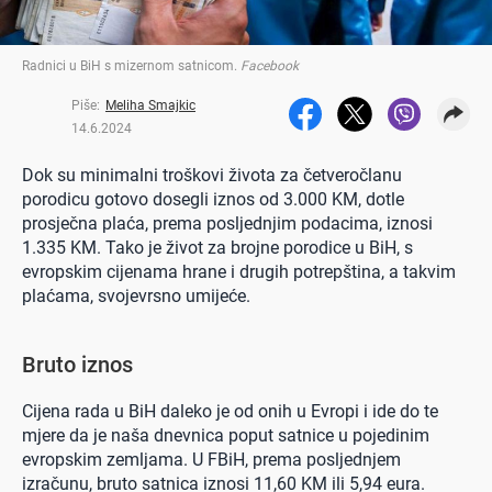
Radnici u BiH s mizernom satnicom
.
Facebook
Piše:
Meliha Smajkic
14.6.2024
Dok su minimalni troškovi života za četveročlanu
porodicu gotovo dosegli iznos od 3.000 KM, dotle
prosječna plaća, prema posljednjim podacima, iznosi
1.335 KM. Tako je život za brojne porodice u BiH, s
evropskim cijenama hrane i drugih potrepština, a takvim
plaćama, svojevrsno umijeće.
Bruto iznos
Cijena rada u BiH daleko je od onih u Evropi i ide do te
mjere da je naša dnevnica poput satnice u pojedinim
evropskim zemljama. U FBiH, prema posljednjem
izračunu, bruto satnica iznosi 11,60 KM ili 5,94 eura.