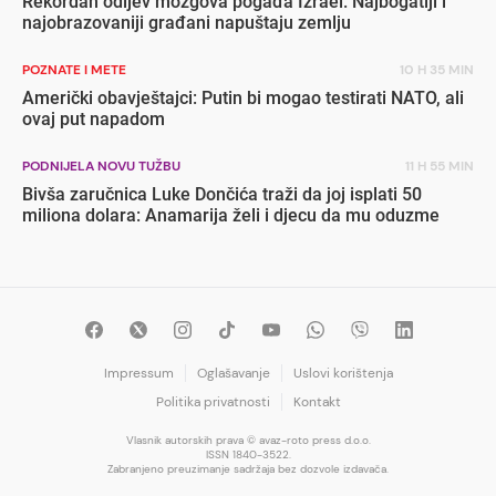
Rekordan odljev mozgova pogađa Izrael: Najbogatiji i
najobrazovaniji građani napuštaju zemlju
POZNATE I METE
10 H 35 MIN
Američki obavještajci: Putin bi mogao testirati NATO, ali
ovaj put napadom
PODNIJELA NOVU TUŽBU
11 H 55 MIN
Bivša zaručnica Luke Dončića traži da joj isplati 50
miliona dolara: Anamarija želi i djecu da mu oduzme
Impressum
Oglašavanje
Uslovi korištenja
Politika privatnosti
Kontakt
Vlasnik autorskih prava © avaz-roto press d.o.o.
ISSN 1840-3522.
Zabranjeno preuzimanje sadržaja bez dozvole izdavača.