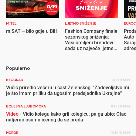
M:TEL
LJETNO SNIŽENJE
EUROC
m:SAT – bilo gdje u BiH
Fashion Company finale
Proda
sezonskog sniženja:
Auto 
Vaši omiljeni brendovi
Saraj
sada uz najveće ljetne
adre
popuste
Popularno
BEOGRAD
10 H 9 MIN
Vučić priredio večeru u čast Zelenskog: "Zadovoljstvo mi
je što imam priliku da ugostim predsjednika Ukrajine"
BOLESNA LJUBOMORA
8 H 38 MIN
Video
/
Vidio kolegu kako grli kolegicu, pa ga ubio: Otac
natjerao osumnjičenog da se preda
HOROR
10 H 16 MIN