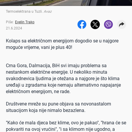
Termoelektrana u Tuzli
.
Avaz
Piše:
Evelin Trako
21.6.2024
Kolaps sa električnom energijom dogodio se u najgore
moguće vrijeme, vani je plus 40!
Crna Gora, Dalmacija, BiH svi imaju problema sa
nestankom električne energije. U nekoliko minuta
svakodnevica ljudima je otežana a najgore je što klima
uređaji u zgradama koje nemaju alternativno napajanje
električnom energijom, ne rade.
Društvene mreže su pune objava sa novonastalom
situacijom koja nije nimalo bezazlena.
"Kako će mala djeca bez klime, ovo je pakao", "hrana će se
pokvariti na ovoj vrućini", "i sa klimom nije ugodno, a