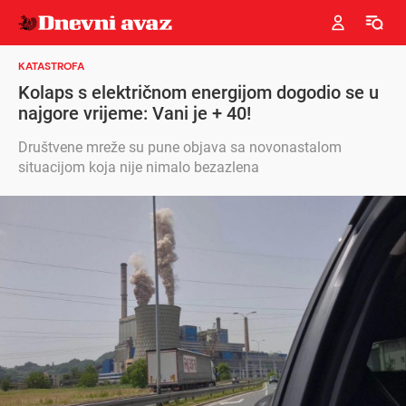
KATASTROFA
Kolaps s električnom energijom dogodio se u
najgore vrijeme: Vani je + 40!
Društvene mreže su pune objava sa novonastalom
situacijom koja nije nimalo bezazlena