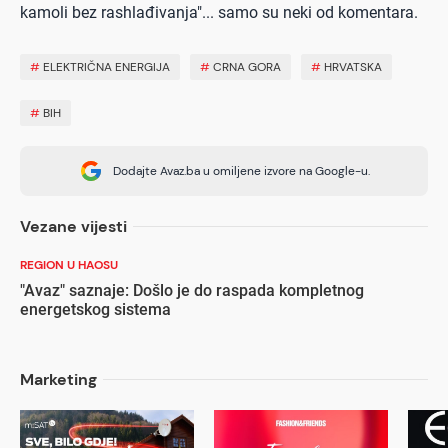
kamoli bez rashlađivanja"... samo su neki od komentara.
#
ELEKTRIČNA ENERGIJA
#
CRNA GORA
#
HRVATSKA
#
BIH
Dodajte Avaz.ba u omiljene izvore na Google-u.
Vezane vijesti
REGION U HAOSU
"Avaz" saznaje: Došlo je do raspada kompletnog
energetskog sistema
Marketing