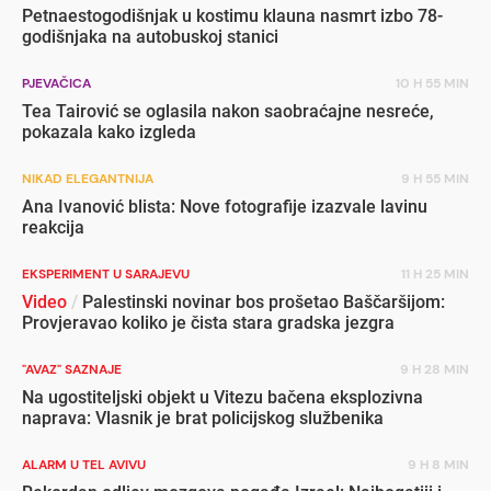
Petnaestogodišnjak u kostimu klauna nasmrt izbo 78-
godišnjaka na autobuskoj stanici
PJEVAČICA
10 H 55 MIN
Tea Tairović se oglasila nakon saobraćajne nesreće,
pokazala kako izgleda
NIKAD ELEGANTNIJA
9 H 55 MIN
Ana Ivanović blista: Nove fotografije izazvale lavinu
reakcija
EKSPERIMENT U SARAJEVU
11 H 25 MIN
Video
/
Palestinski novinar bos prošetao Baščaršijom:
Provjeravao koliko je čista stara gradska jezgra
"AVAZ" SAZNAJE
9 H 28 MIN
Na ugostiteljski objekt u Vitezu bačena eksplozivna
naprava: Vlasnik je brat policijskog službenika
ALARM U TEL AVIVU
9 H 8 MIN