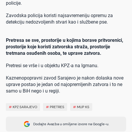
policije.
Zavodska policija koristi najsavremeniju opremu za
detekciju nedozvoljenih stvari kao i službene pse.
Pretresa se sve, prostorije u kojima borave pritvorenici,
prostorije koje koristi zatvorska straža, prostorije
tretmana osuđenih osoba, te uprave zatvora.
Pretresi se vrše i u objektu KPZ-a na Igmanu.
Kaznenopopravni zavod Sarajevo je nakon dolaska nove
uprave postao je jedan od najopremljenih zatvora i to ne
samo u BiH nego i u regiji.
#
KPZ SARAJEVO
#
PRETRES
#
MUP KS
Dodajte Avaz.ba u omiljene izvore na Google-u.