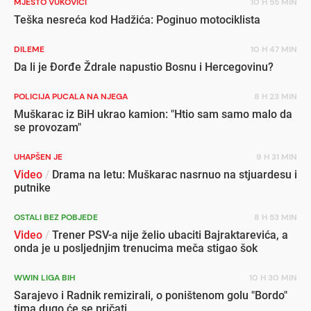
MJESTO VUKOVIĆI
10 H 55 MIN
Teška nesreća kod Hadžića: Poginuo motociklista
DILEME
10 H 47 MIN
Da li je Đorđe Ždrale napustio Bosnu i Hercegovinu?
POLICIJA PUCALA NA NJEGA
8 H 23 MIN
Muškarac iz BiH ukrao kamion: "Htio sam samo malo da
se provozam"
UHAPŠEN JE
9 H 31 MIN
Video
/
Drama na letu: Muškarac nasrnuo na stjuardesu i
putnike
OSTALI BEZ POBJEDE
8 H 53 MIN
Video
/
Trener PSV-a nije želio ubaciti Bajraktarevića, a
onda je u posljednjim trenucima meča stigao šok
WWIN LIGA BIH
10 H 30 MIN
Sarajevo i Radnik remizirali, o poništenom golu "Bordo"
tima dugo će se pričati