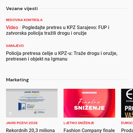
Vezane vijesti
REDOVNA KONTROLA
Video
/
Pogledajte pretres u KPZ Sarajevo: FUP i
zatvorska policija tražili drogu i oružje
SARAJEVO
Policija pretresa ćelije u KPZ-u: Traže drogu i oružje,
pretresen i objekt na Igmanu
Marketing
JAVNI POZIVI 2026
LJETNO SNIŽENJE
EUROC
Rekordnih 20,3 miliona
Fashion Company finale
Proda