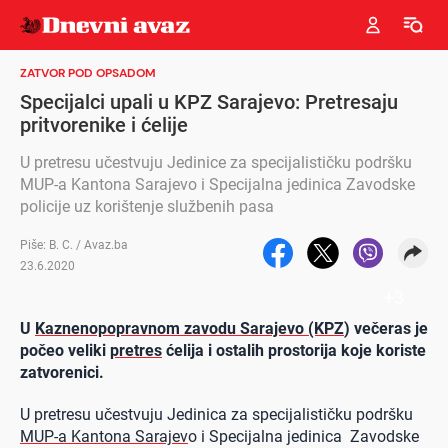
ZATVOR POD OPSADOM
Specijalci upali u KPZ Sarajevo: Pretresaju
pritvorenike i ćelije
U pretresu učestvuju Jedinice za specijalističku podršku
MUP-a Kantona Sarajevo i Specijalna jedinica Zavodske
policije uz korištenje službenih pasa
Piše: B. C. / Avaz.ba
23.6.2020
+
3
U
Kaznenopopravnom zavodu Sarajevo (KPZ
) večeras je
počeo veliki
pretres
ćelija i ostalih prostorija koje koriste
zatvorenici.
U pretresu učestvuju Jedinica za specijalističku podršku
MUP-a Kantona Sarajev
o i Specijalna jedinica Zavodske