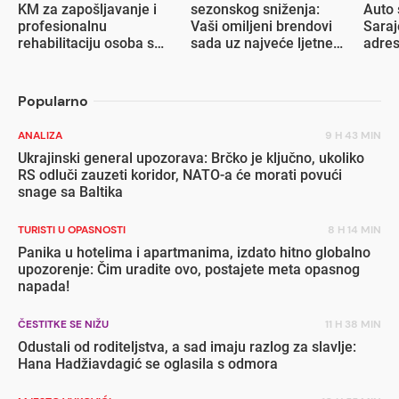
KM za zapošljavanje i
sezonskog sniženja:
Auto 
profesionalnu
Vaši omiljeni brendovi
Saraj
rehabilitaciju osoba s
sada uz najveće ljetne
adre
invaliditetom
popuste
Popularno
ANALIZA
9 H 43 MIN
Ukrajinski general upozorava: Brčko je ključno, ukoliko
RS odluči zauzeti koridor, NATO-a će morati povući
snage sa Baltika
TURISTI U OPASNOSTI
8 H 14 MIN
Panika u hotelima i apartmanima, izdato hitno globalno
upozorenje: Čim uradite ovo, postajete meta opasnog
napada!
ČESTITKE SE NIŽU
11 H 38 MIN
Odustali od roditeljstva, a sad imaju razlog za slavlje:
Hana Hadžiavdagić se oglasila s odmora