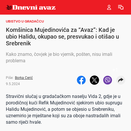
UBISTVO U GRADAČCU
Komšinica Mujedinovića za “Avaz”: Kad je
ubio Halidu, okupao se, presvukao i otišao u
Srebrenik
Kako znamo, čovjek je bio vjernik, pošten, nisu imali
problema
+
1
Piše:
Borka Cerić
9.5.2024
Stravični slučaj u gradačačkom naselju Vida 2, gdje je u
porodičnoj kući Refik Mujedinović sjekirom ubio suprugu
Halidu Mujedinović, a potom se objesio u Srebreniku,
uznemirio je mještane koji su za oboje nastradalih imali
samo riječi hvale.