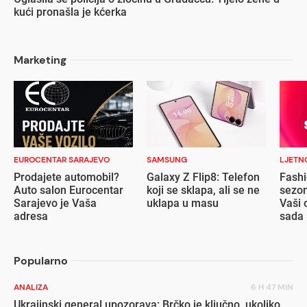
kući pronašla je kćerka
Marketing
EUROCENTAR SARAJEVO
SAMSUNG
LJETN
Prodajete automobil?
Galaxy Z Flip8: Telefon
Fashi
Auto salon Eurocentar
koji se sklapa, ali se ne
sezon
Sarajevo je Vaša
uklapa u masu
Vaši 
adresa
sada 
popu
Popularno
ANALIZA
6 H 47 MIN
Ukrajinski general upozorava: Brčko je ključno, ukoliko