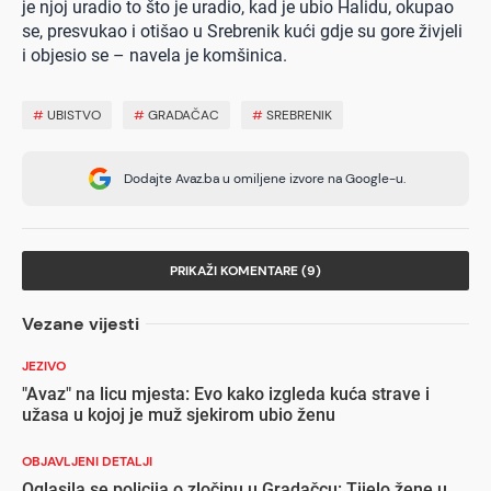
je njoj uradio to što je uradio, kad je ubio Halidu, okupao
se, presvukao i otišao u Srebrenik kući gdje su gore živjeli
i objesio se – navela je komšinica.
#
UBISTVO
#
GRADAČAC
#
SREBRENIK
Dodajte Avaz.ba u omiljene izvore na Google-u.
PRIKAŽI KOMENTARE (9)
Vezane vijesti
JEZIVO
"Avaz" na licu mjesta: Evo kako izgleda kuća strave i
užasa u kojoj je muž sjekirom ubio ženu
OBJAVLJENI DETALJI
Oglasila se policija o zločinu u Gradačcu: Tijelo žene u