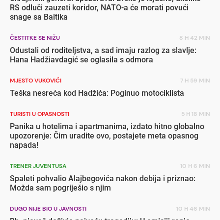
RS odluči zauzeti koridor, NATO-a će morati povući
snage sa Baltika
ČESTITKE SE NIŽU
8 H 42 MIN
Odustali od roditeljstva, a sad imaju razlog za slavlje:
Hana Hadžiavdagić se oglasila s odmora
MJESTO VUKOVIĆI
7 H 59 MIN
Teška nesreća kod Hadžića: Poginuo motociklista
TURISTI U OPASNOSTI
5 H 18 MIN
Panika u hotelima i apartmanima, izdato hitno globalno
upozorenje: Čim uradite ovo, postajete meta opasnog
napada!
TRENER JUVENTUSA
10 H 6 MIN
Spaleti pohvalio Alajbegovića nakon debija i priznao:
Možda sam pogriješio s njim
DUGO NIJE BIO U JAVNOSTI
10 H 46 MIN