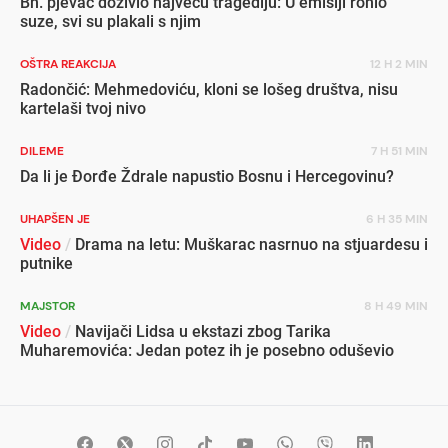
Bh. pjevač doživio najveću tragediju: U emisiji ronio
suze, svi su plakali s njim
OŠTRA REAKCIJA
12 H 2 MIN
Radončić: Mehmedoviću, kloni se lošeg društva, nisu
kartelaši tvoj nivo
DILEME
7 H 51 MIN
Da li je Đorđe Ždrale napustio Bosnu i Hercegovinu?
UHAPŠEN JE
6 H 35 MIN
Video
/
Drama na letu: Muškarac nasrnuo na stjuardesu i
putnike
MAJSTOR
8 H 49 MIN
Video
/
Navijači Lidsa u ekstazi zbog Tarika
Muharemovića: Jedan potez ih je posebno oduševio