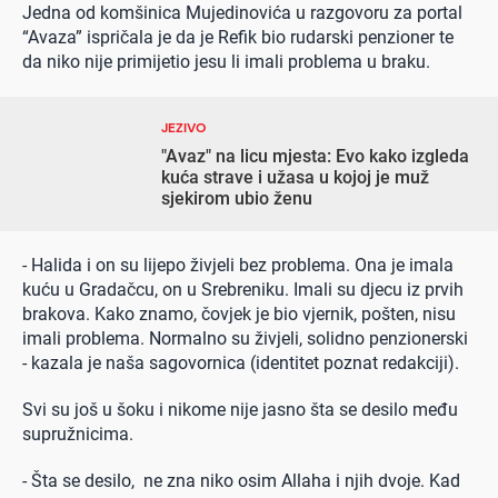
Jedna od komšinica Mujedinovića u razgovoru za portal
“Avaza” ispričala je da je Refik bio rudarski penzioner te
da niko nije primijetio jesu li imali problema u braku.
JEZIVO
"Avaz" na licu mjesta: Evo kako izgleda
kuća strave i užasa u kojoj je muž
sjekirom ubio ženu
- Halida i on su lijepo živjeli bez problema. Ona je imala
kuću u Gradačcu, on u Srebreniku. Imali su djecu iz prvih
brakova. Kako znamo, čovjek je bio vjernik, pošten, nisu
imali problema. Normalno su živjeli, solidno penzionerski
- kazala je naša sagovornica (identitet poznat redakciji).
Svi su još u šoku i nikome nije jasno šta se desilo među
supružnicima.
- Šta se desilo, ne zna niko osim Allaha i njih dvoje. Kad