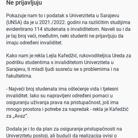
Ne prijavljuju
Pokazuje nam to i podatak s Univerziteta u Sarajevu
(UNSA) da je u 2021./2022. godini na različitim studijima
evidentirano 114 studenata s invaliditetom. Naveli su i da
je taj broj veći, međutim, neki studenti ne prijavljuju da
imaju određeni invaliditet.
Kako nam je rekla Lejla Kafedžić, rukovoditeljica Ureda za
podršku studentima s invaliditetom Univerziteta u
Sarajevu, ti mladi ljudi susreću se s problemima i na
fakultetima.
- Najveći broj studenata ima oštećenje vida i tjelesni
invaliditet. Iako su napravljeni određeni pomaci u
osiguranju uživanja prava na pristupačnost, još ima
mnogo prostora i potrebe za napredak - rekla je Kafedžić
za „Avaz“.
Dodala je i to da plan za osiguranje pristupačnosti na
Univerzitetu postoji, ali budući da realizacija ovisi o