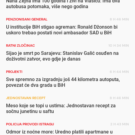
Nana Zejna ima 100 godina i živi na Vlašiću: Ima dva
autobusa potomaka, više nego godina
PENZIONISANI GENERAL
8 H 46 MIN
U institucije BiH stigao agreman: Ronald Džonson bi
uskoro trebao postati novi ambasador SAD u BiH
RATNI ZLOČINAC
10 H 34 MIN
Sijao je smrt po Sarajevu: Stanislav Galić osuđen na
doživotni zatvor, evo gdje je danas
PROJEKTI
6 H 44 MIN
Sve spremno za izgradnju još 44 kilometra autoputa,
povezat će dva grada u BiH
JEDNOSTAVAN RECEPT
8 H 46 MIN
Meso koje se topi u ustima: Jednostavan recept za
sočnu junetinu u saftu
POLICIJA PROVODI ISTRAGU
2 H 43 MIN
Odmor iz noćne more: Uredno platili apartmane u