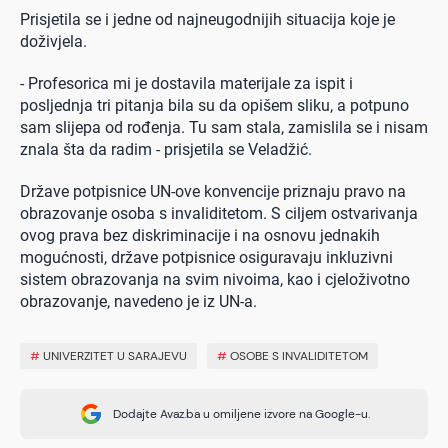
Prisjetila se i jedne od najneugodnijih situacija koje je
doživjela.
- Profesorica mi je dostavila materijale za ispit i
posljednja tri pitanja bila su da opišem sliku, a potpuno
sam slijepa od rođenja. Tu sam stala, zamislila se i nisam
znala šta da radim - prisjetila se Veladžić.
Države potpisnice UN-ove konvencije priznaju pravo na
obrazovanje osoba s invaliditetom. S ciljem ostvarivanja
ovog prava bez diskriminacije i na osnovu jednakih
mogućnosti, države potpisnice osiguravaju inkluzivni
sistem obrazovanja na svim nivoima, kao i cjeloživotno
obrazovanje, navedeno je iz UN-a.
#
UNIVERZITET U SARAJEVU
#
OSOBE S INVALIDITETOM
Dodajte Avaz.ba u omiljene izvore na Google-u.