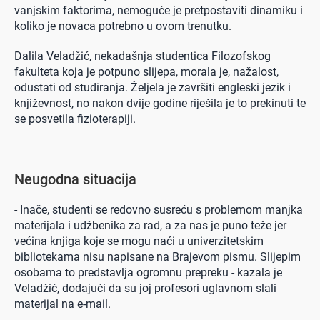
vanjskim faktorima, nemoguće je pretpostaviti dinamiku i
koliko je novaca potrebno u ovom trenutku.
Dalila Veladžić, nekadašnja studentica Filozofskog
fakulteta koja je potpuno slijepa, morala je, nažalost,
odustati od studiranja. Željela je završiti engleski jezik i
književnost, no nakon dvije godine riješila je to prekinuti te
se posvetila fizioterapiji.
Neugodna situacija
- Inače, studenti se redovno susreću s problemom manjka
materijala i udžbenika za rad, a za nas je puno teže jer
većina knjiga koje se mogu naći u univerzitetskim
bibliotekama nisu napisane na Brajevom pismu. Slijepim
osobama to predstavlja ogromnu prepreku - kazala je
Veladžić, dodajući da su joj profesori uglavnom slali
materijal na e-mail.