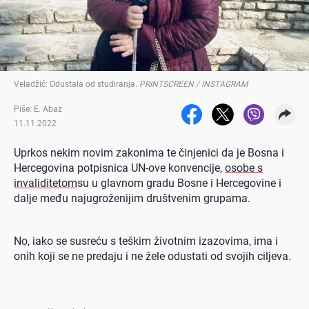
Veladžić: Odustala od studiranja
.
PRINTSCREEN / INSTAGRAM
Piše: E. Abaz
11.11.2022
Uprkos nekim novim zakonima te činjenici da je Bosna i
Hercegovina potpisnica UN-ove konvencije,
osobe s
invaliditetom
su u glavnom gradu Bosne i Hercegovine i
dalje među najugroženijim društvenim grupama.
No, iako se susreću s teškim životnim izazovima, ima i
onih koji se ne predaju i ne žele odustati od svojih ciljeva.