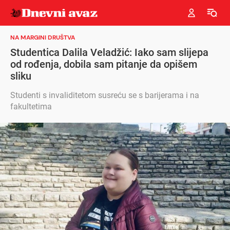
NA MARGINI DRUŠTVA
Studentica Dalila Veladžić: Iako sam slijepa
od rođenja, dobila sam pitanje da opišem
sliku
Studenti s invaliditetom susreću se s barijerama i na
fakultetima