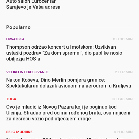
Auto salon Eurocentar
Sarajevo je Vaša adresa
Popularno
HRVATSKA
8 H 30 MIN
Thompson održao koncert u Imotskom: Uzvikivan
ustaški pozdrav "Za dom spremni", dio publike nosio
obilježja HOS-a
VELIKO INTERESOVANJE
5 H 17 MIN
Nakon Koševa, Dino Merlin pomjera granice:
Spektakularan dolazak avionom na aerodrom u Kraljevu
TUGA
10 H 48 MIN
Ovo je mladić iz Novog Pazara koji je poginuo kod
Ulcinja: Stradao pred očima rođenog brata, osumnjičeni
za nesreću vozio pod utjecajem droge
SELO MUDRIKE
9 H 10 MIN