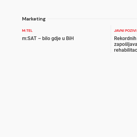
Marketing
M:TEL
JAVNI POZIV
m:SAT – bilo gdje u BiH
Rekordnih
zapošljava
rehabilita