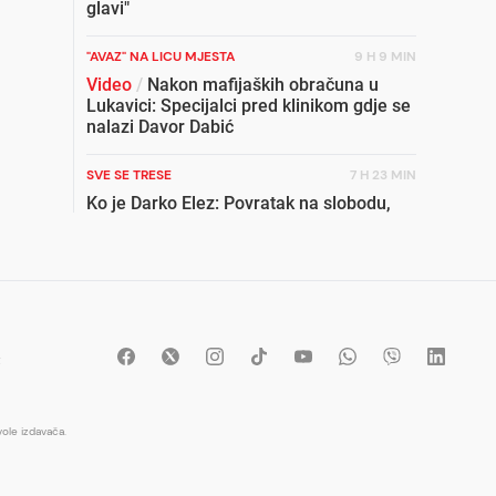
glavi"
"AVAZ" NA LICU MJESTA
9 H 9 MIN
Video
/
Nakon mafijaških obračuna u
Lukavici: Specijalci pred klinikom gdje se
nalazi Davor Dabić
SVE SE TRESE
7 H 23 MIN
Ko je Darko Elez: Povratak na slobodu,
krvavi obračuni i stari sukobi koji ponovo
potresaju Istočno Sarajevo
DIREKTAN KOMENTAR
2 H 12 MIN
Razija Čolaković poručila: Dragi
primitivci, opustite se, za neke od vas
t
riječ „orgazam“ očigledno znači isto što i
nemoral
ole izdavača.
BOSANSKA KRUPA
3 H 29 MIN
Iz Tužilaštva USK za "Avaz": Uhapšena
66-godišnjakinja zbog ubistva supruga