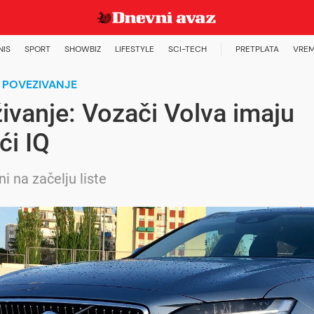
NIS
SPORT
SHOWBIZ
LIFESTYLE
SCI-TECH
PRETPLATA
VREM
 POVEZIVANJE
živanje: Vozači Volva imaju
ći IQ
i na začelju liste