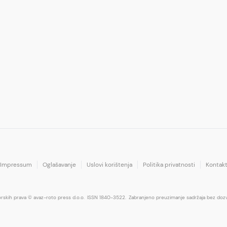
Impressum
Oglašavanje
Uslovi korištenja
Politika privatnosti
Kontak
orskih prava © avaz-roto press d.o.o.
ISSN 1840-3522.
Zabranjeno preuzimanje sadržaja bez dozv