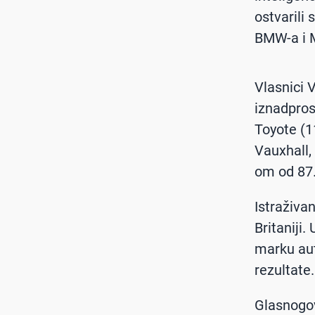
ostvarili 
BMW-a i M
Vlasnici 
iznadpros
Toyote (1
Vauxhall,
om od 87
Istraživa
Britaniji.
marku aut
rezultate.
Glasnogov