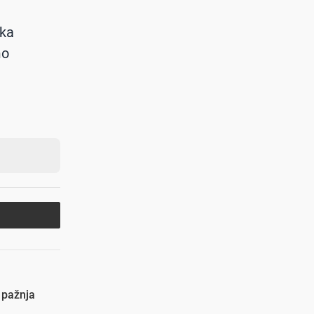
rka
mo
 pažnja