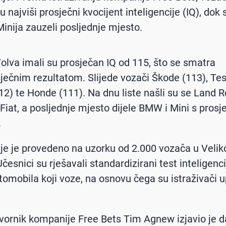
su najviši prosječni kvocijent inteligencije (IQ), dok
inija zauzeli posljednje mjesto.
Volva imali su prosječan IQ od 115, što se smatra
ječnim rezultatom. Slijede vozači Škode (113), Tes
12) te Honde (111). Na dnu liste našli su se Land R
 Fiat, a posljednje mjesto dijele BMW i Mini s prosj
.
nje je provedeno na uzorku od 2.000 vozača u Velik
 Učesnici su rješavali standardizirani test inteligenci
omobila koji voze, na osnovu čega su istraživači u
ornik kompanije Free Bets Tim Agnew izjavio je d