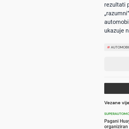
rezultati
„razumni“
automobil
ukazuje n
#
AUTOMOBIL
Vezane vije
SUPERAUTOMO
Pagani Hua
organiziran