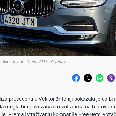
eobičnom vrhu
.
Carlos4916 - Pixabay
iza provedena u Velikoj Britaniji pokazala je da bi
a mogla biti povezana s rezultatima na testovima
cije. Prema istraživanju kompanije Free Bets, vozač