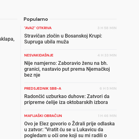
Popularno
"AVAZ" OTKRIVA
3 H 58 MIN
Stravičan zločin u Bosanskoj Krupi:
sklapa,
Supruga ubila muža
NESVAKIDAŠNJE
4 H 33 MIN
Nije namjerno: Zaboravio ženu na bh.
granici, nastavio put prema Njemačkoj
bez nje
PREDSJEDNIK SBB-A
6 H 5 MIN
Radončić uzburkao duhove: Zatvori da
pripreme ćelije iza oktobarskih izbora
MAFIJAŠKI OBRAČUN
1 H 46 MIN
Ovo je Elez govorio o Ždrali prije odlaska
u zatvor: "Vratit ću se u Lukavicu da
pogledam u oči one koji su mi radili o