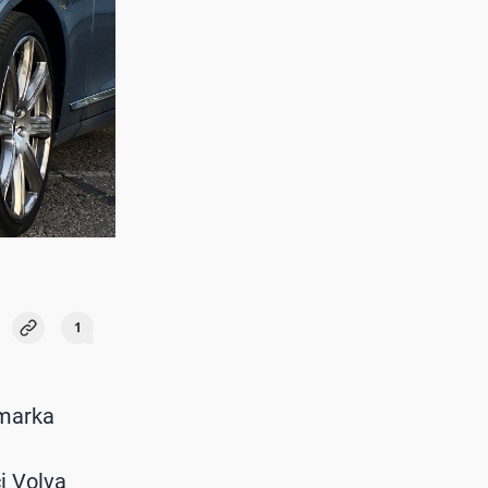
1
 marka
i Volva