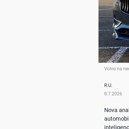
Volvo na n
R.U.
8.7.2026
Nova anal
automobil
inteligen