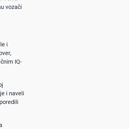
 su vozači
le i
over,
ečnim IQ-
oj
je i naveli
poredili
a