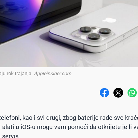
aju rok trajanja
.
Appleinsider.com
elefoni, kao i svi drugi, zbog baterije rade sve krać
i alati u iOS-u mogu vam pomoći da otkrijete je li v
za servis.