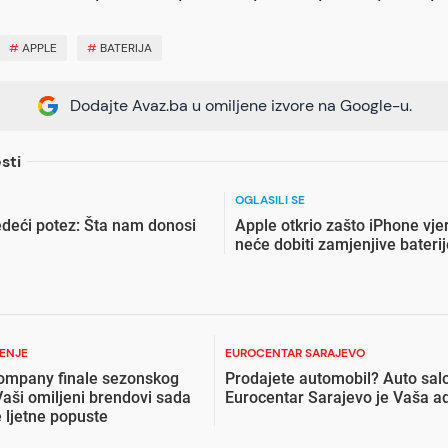
#
APPLE
#
BATERIJA
Dodajte Avaz.ba u omiljene izvore na Google-u.
sti
OGLASILI SE
edeći potez: Šta nam donosi
Apple otkrio zašto iPhone vje
neće dobiti zamjenjive baterij
ŽENJE
EUROCENTAR SARAJEVO
ompany finale sezonskog
Prodajete automobil? Auto sal
Vaši omiljeni brendovi sada
Eurocentar Sarajevo je Vaša a
 ljetne popuste