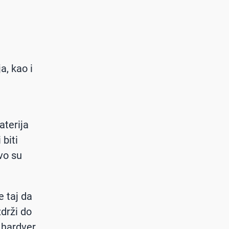
a, kao i
aterija
 biti
Ovo su
 taj da
zdrži do
 hardver.