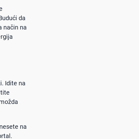
e
 Budući da
a način na
rgija
. Idite na
tite
, možda
dnesete na
rtal.