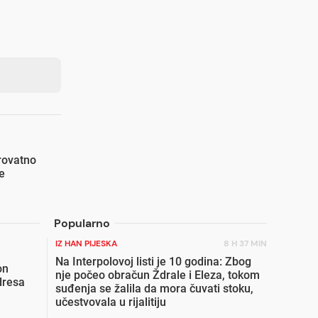
rovatno
e
Popularno
IZ HAN PIJESKA
8 H 37 MIN
Na Interpolovoj listi je 10 godina: Zbog
on
nje počeo obračun Ždrale i Eleza, tokom
dresa
suđenja se žalila da mora čuvati stoku,
učestvovala u rijalitiju