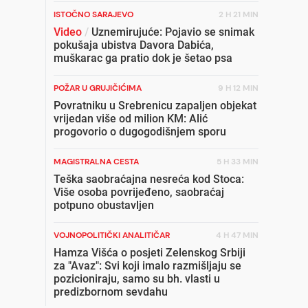
ISTOČNO SARAJEVO
2 H 21 MIN
Video
/
Uznemirujuće: Pojavio se snimak
pokušaja ubistva Davora Dabića,
muškarac ga pratio dok je šetao psa
POŽAR U GRUJIČIĆIMA
9 H 12 MIN
Povratniku u Srebrenicu zapaljen objekat
vrijedan više od milion KM: Alić
progovorio o dugogodišnjem sporu
MAGISTRALNA CESTA
5 H 33 MIN
Teška saobraćajna nesreća kod Stoca:
Više osoba povrijeđeno, saobraćaj
potpuno obustavljen
VOJNOPOLITIČKI ANALITIČAR
4 H 47 MIN
Hamza Višća o posjeti Zelenskog Srbiji
za "Avaz": Svi koji imalo razmišljaju se
pozicioniraju, samo su bh. vlasti u
predizbornom sevdahu