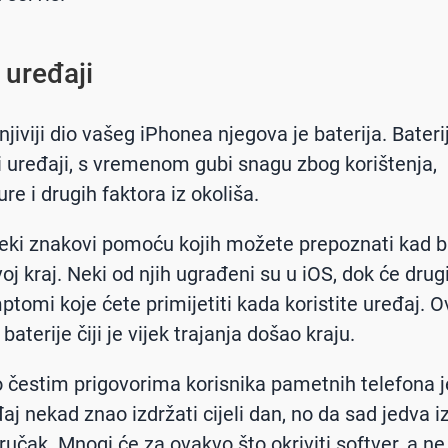
 uređaji
iviji dio vašeg iPhonea njegova je baterija. Baterij
vi uređaji, s vremenom gubi snagu zbog korištenja,
re i drugih faktora iz okoliša.
eki znakovi pomoću kojih možete prepoznati kad b
j kraj. Neki od njih ugrađeni su u iOS, dok će drugi
mptomi koje ćete primijetiti kada koristite uređaj. 
aterije čiji je vijek trajanja došao kraju.
 čestim prigovorima korisnika pametnih telefona je
aj nekad znao izdržati cijeli dan, no da sad jedva i
ručak. Mnogi će za ovakvo što okriviti softver, a ne