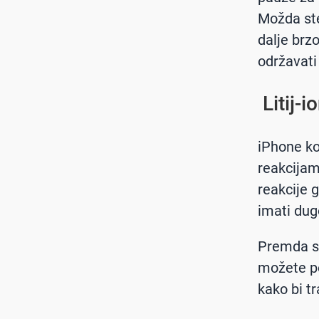
Možda ste
dalje brz
održavati
Litij-i
iPhone kor
reakcijam
reakcije 
imati dug
Premda sv
možete po
kako bi t