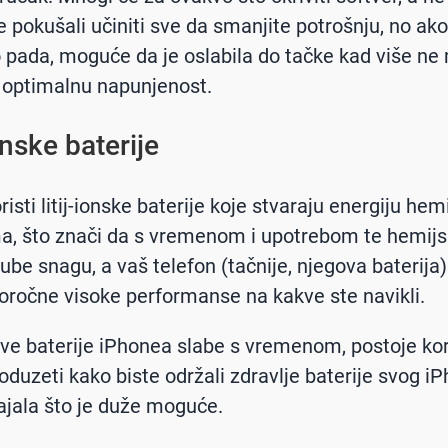
 pokušali učiniti sve da smanjite potrošnju, no ako 
o pada, moguće da je oslabila do tačke kad više n
 optimalnu napunjenost.
onske baterije
isti litij-ionske baterije koje stvaraju energiju he
a, što znači da s vremenom i upotrebom te hemij
gube snagu, a vaš telefon (tačnije, njegova baterija
oročne visoke performanse na kakve ste navikli.
e baterije iPhonea slabe s vremenom, postoje kor
duzeti kako biste održali zdravlje baterije svog i
rajala što je duže moguće.