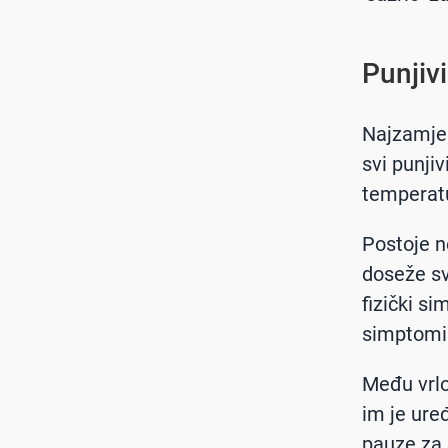
Punjivi
Najzamjenj
svi punji
temperatu
Postoje n
doseže svo
fizički si
simptomi b
Među vrlo
im je uređ
pauze za 