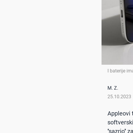
I baterije im
M. Z.
25.10.2023
Appleovi t
softversk
''sazrio'' 