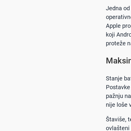
Jedna od 
operativn
Apple pro
koji Andro
proteže n
Maksim
Stanje ba
Postavke >
pažnju na
nije loše 
Štaviše, 
ovlašteni