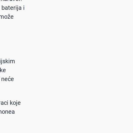
baterija i
e može
mijskim
ske
) neće
aci koje
Phonea