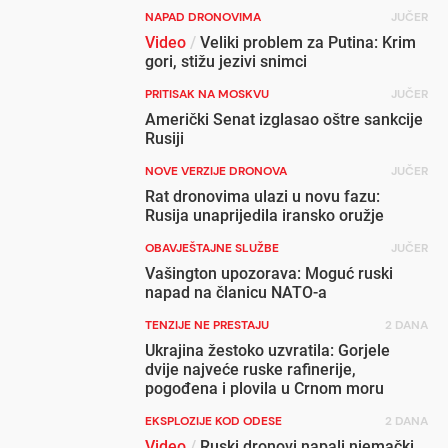
NAPAD DRONOVIMA
JUČER
Video
/
Veliki problem za Putina: Krim
gori, stižu jezivi snimci
PRITISAK NA MOSKVU
JUČER
Američki Senat izglasao oštre sankcije
Rusiji
NOVE VERZIJE DRONOVA
JUČER
Rat dronovima ulazi u novu fazu:
Rusija unaprijedila iransko oružje
OBAVJEŠTAJNE SLUŽBE
JUČER
Vašington upozorava: Moguć ruski
napad na članicu NATO-a
TENZIJE NE PRESTAJU
2 DANA
Ukrajina žestoko uzvratila: Gorjele
dvije najveće ruske rafinerije,
pogođena i plovila u Crnom moru
EKSPLOZIJE KOD ODESE
2 DANA
Video
/
Ruski dronovi napali njemački