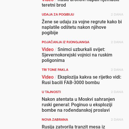
teretni brod
UDAJA ZA POGIBIJU
2 DANA
Žene se udaju za vojne regrute kako bi
naplatile odštetu nakon njihove
pogibije
POJAČANJA IZ PJONGJANGA
2 DANA
Video
/
Snimci uzburkali svijet:
Sjevernokorejski vojnici na ruskim
poligonima
TRI TONE PAKLA
2 DANA
Video
/
Eksplozija kakva se rijetko vidi:
Rusi bacili FAB-3000 bombu
U TAJNOSTI
2 DANA
Nakon atentata u Moskvi sahranjen
ruski general: Poginuo u eksploziji
bombe na rođendanskoj proslavi
NOVA ZABRANA
2 DANA
Rusija zatvorila tranzit mesa iz