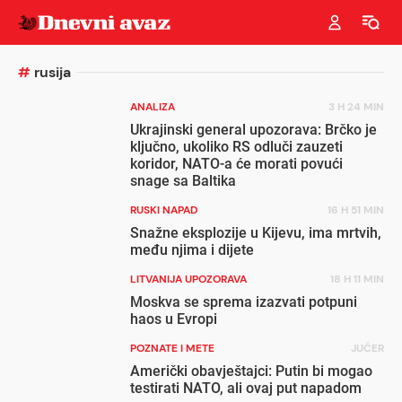
#
rusija
ANALIZA
3 H 24 MIN
Ukrajinski general upozorava: Brčko je
ključno, ukoliko RS odluči zauzeti
koridor, NATO-a će morati povući
snage sa Baltika
RUSKI NAPAD
16 H 51 MIN
Snažne eksplozije u Kijevu, ima mrtvih,
među njima i dijete
LITVANIJA UPOZORAVA
18 H 11 MIN
Moskva se sprema izazvati potpuni
haos u Evropi
POZNATE I METE
JUČER
Američki obavještajci: Putin bi mogao
testirati NATO, ali ovaj put napadom