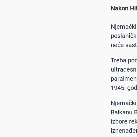
Nakon Hit
Njemački 
poslaničk
neće sast
Treba pod
ultradesn
paralment
1945. god
Njemački p
Balkanu B
izbore re
iznenađen