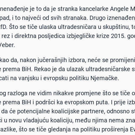
znenađenje je to da je stranka kancelarke Angele M
 pad, i to najveći od svih stranaka. Drugo iznenađen
fD. Što se tiče ulaska ultradesničara u skupštinu, t
i rez i direktna posljedica izbjegličke krize 2015. g
Veber.
akao da, nakon jučerašnjih izbora, neće se promijen
prema BiH. Rekao je da ulazak ultradesničarske s
cati na vanjsku i evropsku politiku Njemačke.
 tog razloga ne vidim nikakve promjene što se tiče
prema BiH i podršci ka evropskom puta. I prije izb
o da će potencijalne koalicijske partnere, odnosno 
ći u novu vladajuću koaliciju, među njima nema zna
razlike, što se tiče gledanja na politiku proširenja 