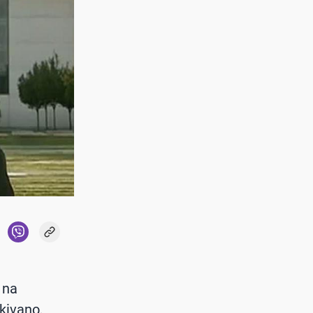
 na
kivano,