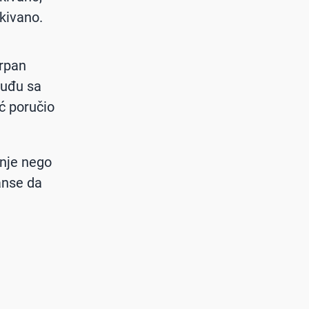
ekivano.
trpan
 uđu sa
eć poručio
anje nego
anse da