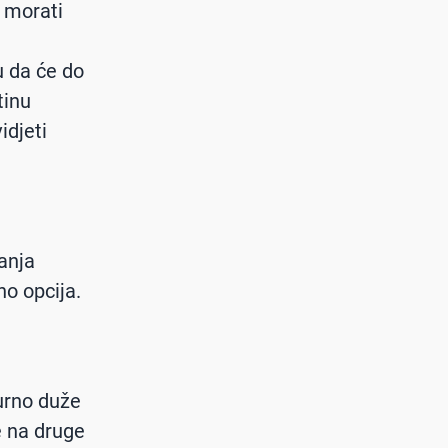
e morati
u da će do
tinu
idjeti
anja
o opcija.
gurno duže
de na druge