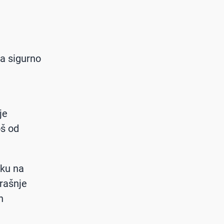
ja sigurno
je
oš od
iku na
rašnje
h