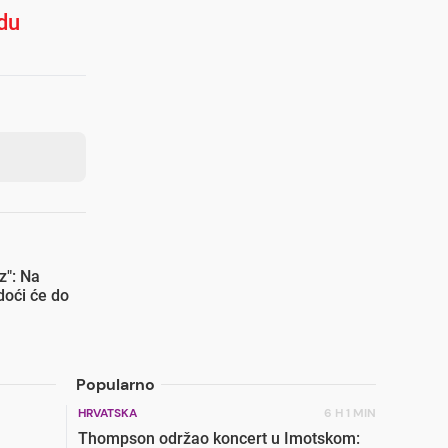
du
z": Na
doći će do
Popularno
HRVATSKA
6 H 1 MIN
Thompson održao koncert u Imotskom: