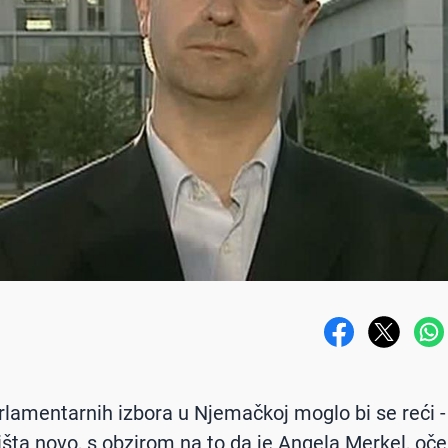
lamentarnih izbora u Njemačkoj moglo bi se reći -
šta novo, s obzirom na to da je Angela Merkel, oče