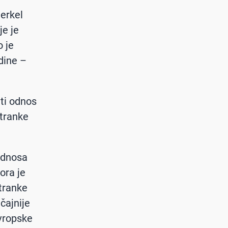
erkel
je je
o je
odine –
iti odnos
tranke
 odnosa
ora je
stranke
čajnije
Evropske