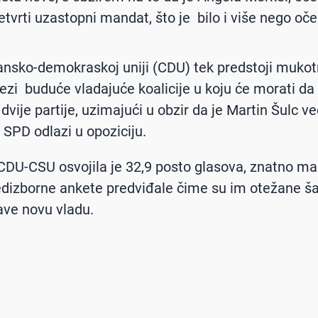
četvrti uzastopni mandat, što je bilo i više nego oč
ansko-demokraskoj uniji (CDU) tek predstoji muko
ezi buduće vladajuće koalicije u koju će morati da
dvije partije, uzimajući u obzir da je Martin Šulc v
 SPD odlazi u opoziciju.
 CDU-CSU osvojila je 32,9 posto glasova, znatno m
edizborne ankete predviđale čime su im otežane š
ave novu vladu.