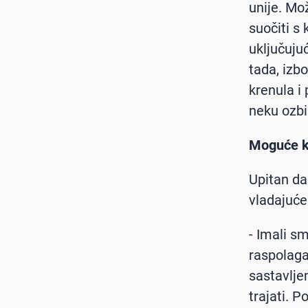
unije. Mo
suočiti s 
uključuju
tada, izb
krenula i
neku ozbil
Moguće k
Upitan da
vladajuće
- Imali s
raspolaga
sastavlje
trajati. P