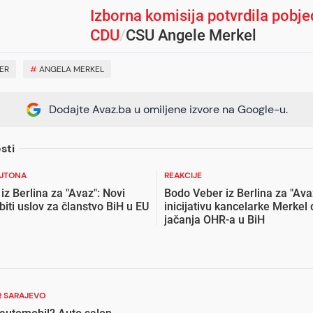
Izborna komisija potvrdila pobje
CDU
/
CSU Angele Merkel
ER
#
ANGELA MERKEL
Dodajte Avaz.ba u omiljene izvore na Google-u.
sti
EJTONA
REAKCIJE
z Berlina za "Avaz": Novi
Bodo Veber iz Berlina za "Ava
biti uslov za članstvo BiH u EU
inicijativu kancelarke Merkel 
jačanja OHR-a u BiH
 SARAJEVO