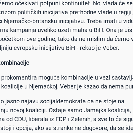
žemo očekivati potpuni kontinuitet. No, vlada će s
krizom političkih inicijativa prethodne vlade u regiji,
ći Njemačko-britansku inicijativu. Treba imati u vid
orna kampanja uveliko uzeti maha u BiH. Ona je uis
 početkom ove godine, tako da ne mislim da ćemo v
jniju evropsku inicijativu BiH - rekao je Veber.
ombinacije
 prokomentira moguće kombinacije u vezi sastavlj
 koalicije u Njemačkoj, Veber je kazao da nema pun
mo jasno najavu socijaldemokrata da ne stoje na
nju novoj koaliciji. Ostaje samo Jamajka koalicija,
na od CDU, liberala iz FDP i Zelenih, a sve to će si
ostoji i opcija, ako se stranke ne dogovore, da se i