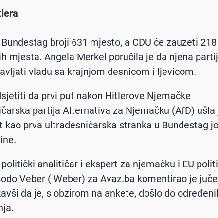
lera
Bundestag broji 631 mjesto, a CDU će zauzeti 218
ih mjesta. Angela Merkel poručila je da njena parti
avljati vladu sa krajnjom desnicom i ljevicom.
sjetiti da prvi put nakon Hitlerove Njemačke
ičarska partija Alternativa za Njemačku (AfD) ušla 
 kao prva ultradesničarska stranka u Bundestag j
ine.
olitički analitičar i ekspert za njemačku i EU polit
odo Veber ( Weber) za Avaz.ba komentirao je juče
kavši da je, s obzirom na ankete, došlo do određeni
ja.