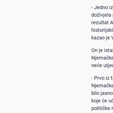
- Jedno i
doživjela
rezultat A
historijsk
kazao je 
On je ist
Njemačke 
neće utje
- Prvo iz
Njemačke 
bilo jasn
koje će u
političke 