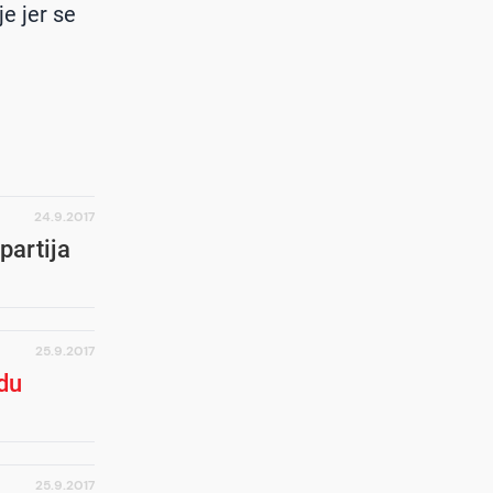
e jer se
24.9.2017
partija
25.9.2017
du
25.9.2017