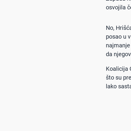
osvojila 
No, Hrišć
posao u v
najmanje 
da njegov
Koalicija
što su pr
lako sast