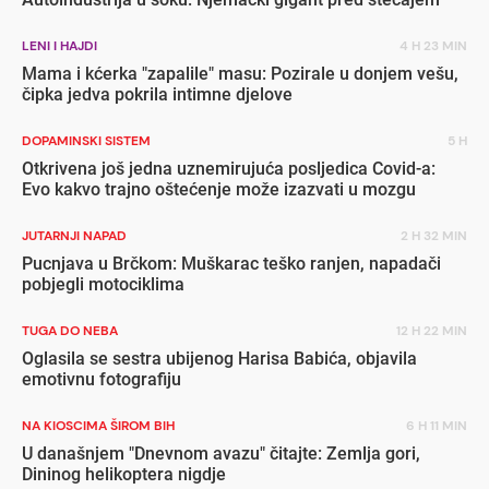
LENI I HAJDI
4 H 23 MIN
Mama i kćerka "zapalile" masu: Pozirale u donjem vešu,
čipka jedva pokrila intimne djelove
DOPAMINSKI SISTEM
5 H
Otkrivena još jedna uznemirujuća posljedica Covid-a:
Evo kakvo trajno oštećenje može izazvati u mozgu
JUTARNJI NAPAD
2 H 32 MIN
Pucnjava u Brčkom: Muškarac teško ranjen, napadači
pobjegli motociklima
TUGA DO NEBA
12 H 22 MIN
Oglasila se sestra ubijenog Harisa Babića, objavila
emotivnu fotografiju
NA KIOSCIMA ŠIROM BIH
6 H 11 MIN
U današnjem "Dnevnom avazu" čitajte: Zemlja gori,
Dininog helikoptera nigdje