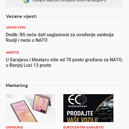
Dodajte Avaz.ba u omiljene izvore na Google-u.
Vezane vijesti
JASAN STAV
Dodik: RS neće dati saglasnost za uvođenje sankcija
Rusiji i neće u NATO
ANKETA
U Sarajevu i Mostaru više od 70 posto građana za NATO,
u Banjoj Luci 13 posto
Marketing
SAMSUNG
EUROCENTAR SARAJEVO