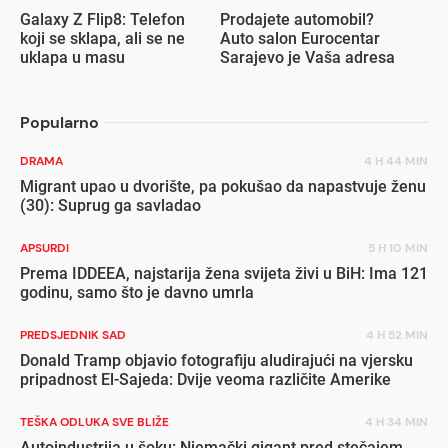
Galaxy Z Flip8: Telefon
Prodajete automobil?
koji se sklapa, ali se ne
Auto salon Eurocentar
uklapa u masu
Sarajevo je Vaša adresa
Popularno
DRAMA
4 H 44 MIN
Migrant upao u dvorište, pa pokušao da napastvuje ženu
(30): Suprug ga savladao
APSURDI
5 H 10 MIN
Prema IDDEEA, najstarija žena svijeta živi u BiH: Ima 121
godinu, samo što je davno umrla
PREDSJEDNIK SAD
4 H 52 MIN
Donald Tramp objavio fotografiju aludirajući na vjersku
pripadnost El-Sajeda: Dvije veoma različite Amerike
TEŠKA ODLUKA SVE BLIŽE
4 H 34 MIN
Autoindustrija u šoku: Njemački gigant pred stečajem