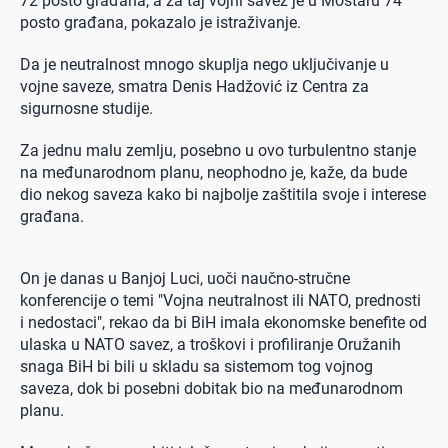
72 posto građana, a za taj vojni savez je u Mostaru 74
posto građana, pokazalo je istraživanje.
Da je neutralnost mnogo skuplja nego uključivanje u
vojne saveze, smatra Denis Hadžović iz Centra za
sigurnosne studije.
Za jednu malu zemlju, posebno u ovo turbulentno stanje
na međunarodnom planu, neophodno je, kaže, da bude
dio nekog saveza kako bi najbolje zaštitila svoje i interese
građana.
On je danas u Banjoj Luci, uoči naučno-stručne
konferencije o temi "Vojna neutralnost ili NATO, prednosti
i nedostaci", rekao da bi BiH imala ekonomske benefite od
ulaska u NATO savez, a troškovi i profiliranje Oružanih
snaga BiH bi bili u skladu sa sistemom tog vojnog
saveza, dok bi posebni dobitak bio na međunarodnom
planu.