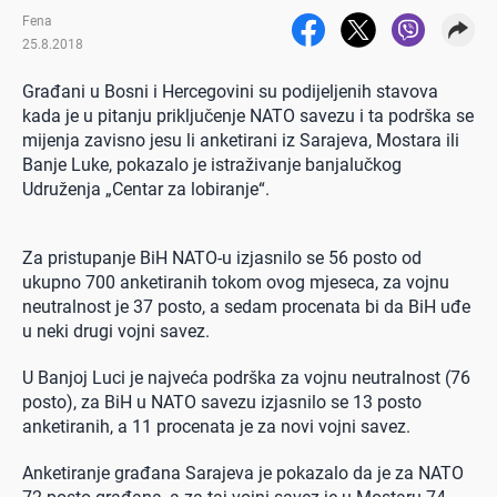
Fena
25.8.2018
Građani u Bosni i Hercegovini su podijeljenih stavova
kada je u pitanju priključenje NATO savezu i ta podrška se
mijenja zavisno jesu li anketirani iz Sarajeva, Mostara ili
Banje Luke, pokazalo je istraživanje banjalučkog
Udruženja „Centar za lobiranje“.
Za pristupanje BiH NATO-u izjasnilo se 56 posto od
ukupno 700 anketiranih tokom ovog mjeseca, za vojnu
neutralnost je 37 posto, a sedam procenata bi da BiH uđe
u neki drugi vojni savez.
U Banjoj Luci je najveća podrška za vojnu neutralnost (76
posto), za BiH u NATO savezu izjasnilo se 13 posto
anketiranih, a 11 procenata je za novi vojni savez.
Anketiranje građana Sarajeva je pokazalo da je za NATO