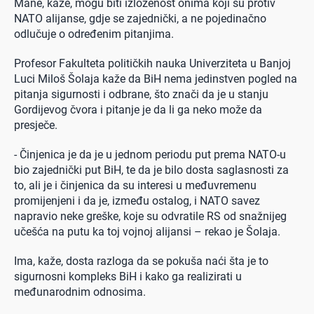
Mane, kaže, mogu biti izloženost onima koji su protiv
NATO alijanse, gdje se zajednički, a ne pojedinačno
odlučuje o određenim pitanjima.
Profesor Fakulteta političkih nauka Univerziteta u Banjoj
Luci Miloš Šolaja kaže da BiH nema jedinstven pogled na
pitanja sigurnosti i odbrane, što znači da je u stanju
Gordijevog čvora i pitanje je da li ga neko može da
presječe.
- Činjenica je da je u jednom periodu put prema NATO-u
bio zajednički put BiH, te da je bilo dosta saglasnosti za
to, ali je i činjenica da su interesi u međuvremenu
promijenjeni i da je, između ostalog, i NATO savez
napravio neke greške, koje su odvratile RS od snažnijeg
učešća na putu ka toj vojnoj alijansi – rekao je Šolaja.
Ima, kaže, dosta razloga da se pokuša naći šta je to
sigurnosni kompleks BiH i kako ga realizirati u
međunarodnim odnosima.