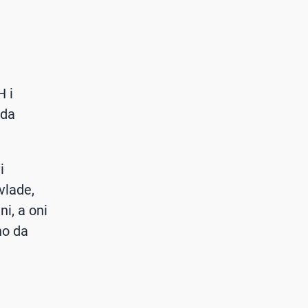
 i
 da
i
vlade,
ni, a oni
no da