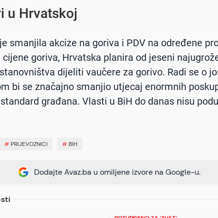
i u Hrvatskoj
je smanjila akcize na goriva i PDV na određene pr
a cijene goriva, Hrvatska planira od jeseni najugrož
tanovništva dijeliti vaučere za gorivo. Radi se o jo
om bi se značajno smanjio utjecaj enormnih poskup
 standard građana. Vlasti u BiH do danas nisu pod
#
PRIJEVOZNICI
#
BIH
Dodajte Avaz.ba u omiljene izvore na Google-u.
sti