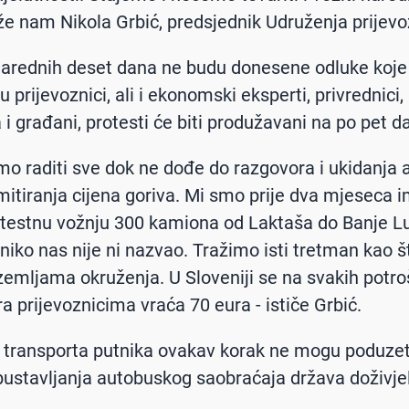
že nam Nikola Grbić, predsjednik Udruženja prijevo
narednih deset dana ne budu donesene odluke koje 
u prijevoznici, ali i ekonomski eksperti, privrednici,
 i građani, protesti će biti produžavani na po pet d
mo raditi sve dok ne dođe do razgovora i ukidanja 
imitiranja cijena goriva. Mi smo prije dva mjeseca i
testnu vožnju 300 kamiona od Laktaša do Banje L
niko nas nije ni nazvao. Tražimo isti tretman kao š
zemljama okruženja. U Sloveniji se na svakih potro
ra prijevoznicima vraća 70 eura - ističe Grbić.
 transporta putnika ovakav korak ne mogu poduzeti,
bustavljanja autobuskog saobraćaja država doživje