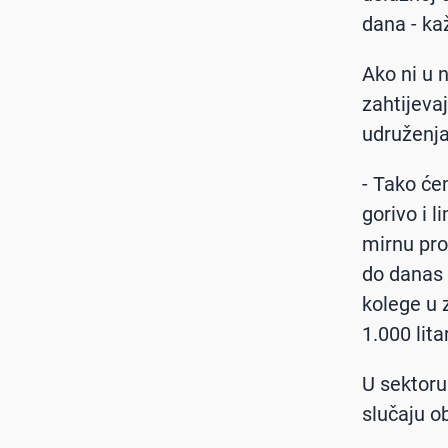
dana - ka
Ako ni u 
zahtijevaj
udruženja
- Tako će
gorivo i l
mirnu pro
do danas 
kolege u 
1.000 lita
U sektoru
slučaju o