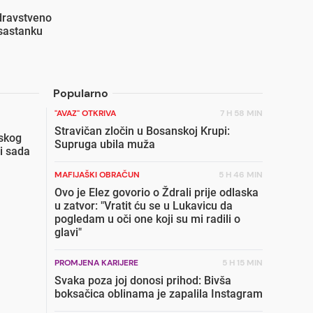
zdravstveno
 sastanku
Popularno
"AVAZ" OTKRIVA
7 H 58 MIN
Stravičan zločin u Bosanskoj Krupi:
skog
Supruga ubila muža
i sada
MAFIJAŠKI OBRAČUN
5 H 46 MIN
Ovo je Elez govorio o Ždrali prije odlaska
u zatvor: "Vratit ću se u Lukavicu da
pogledam u oči one koji su mi radili o
glavi"
PROMJENA KARIJERE
5 H 15 MIN
Svaka poza joj donosi prihod: Bivša
boksačica oblinama je zapalila Instagram