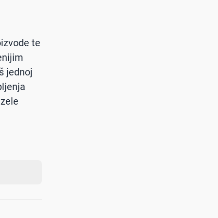
oizvode te
enijim
š jednoj
ljenja
uzele