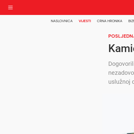
NASLOVNICA
VIJESTI
CRNA HRONIKA
BIZ
POSLJEDN
Kamio
Dogovoril
nezadovol
uslužnoj 