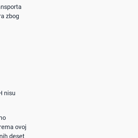
ransporta
ra zbog
H nisu
smo
prema ovoj
dnih deset