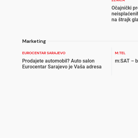
ZENICA
Očajnički p
neisplaćeni
na štrajk gl
Marketing
EUROCENTAR SARAJEVO
M:TEL
Prodajete automobil? Auto salon
m:SAT – bi
Eurocentar Sarajevo je Vaša adresa