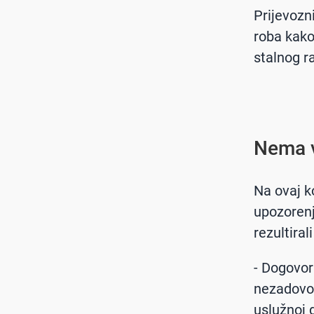
Prijevozn
roba kako
stalnog ra
Nema 
Na ovaj ko
upozorenj
rezultira
- Dogovor
nezadovol
uslužnoj 