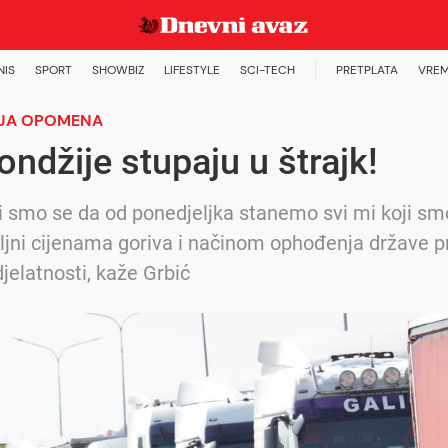
NIS
SPORT
SHOWBIZ
LIFESTYLE
SCI-TECH
PRETPLATA
VREM
JA OPOMENA
ndžije stupaju u štrajk!
i smo se da od ponedjeljka stanemo svi mi koji sm
jni cijenama goriva i načinom ophođenja države 
djelatnosti, kaže Grbić