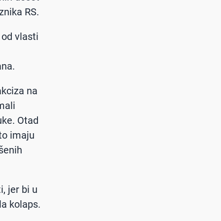
znika RS.
od vlasti
ana.
akciza na
mali
uke. Otad
to imaju
šenih
 jer bi u
la kolaps.