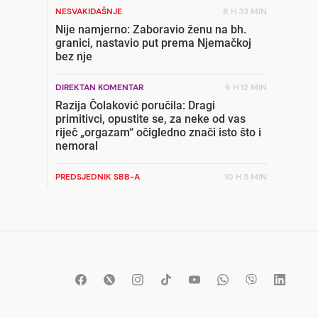
NESVAKIDAŠNJE
8 H 33 MIN
Nije namjerno: Zaboravio ženu na bh.
granici, nastavio put prema Njemačkoj
bez nje
DIREKTAN KOMENTAR
6 H 12 MIN
Razija Čolaković poručila: Dragi
primitivci, opustite se, za neke od vas
riječ „orgazam“ očigledno znači isto što i
nemoral
PREDSJEDNIK SBB-A
10 H 5 MIN
Radončić uzburkao duhove: Zatvori da
pripreme ćelije iza oktobarskih izbora
TRGOVAČKI LANAC
5 H 41 MIN
Ovo je 21 grad koji će prvi dobiti Lidl u
BiH: Jedan od najvećih gradova nije na
t
listi
WWIN LIGA BIH
4 H 33 MIN