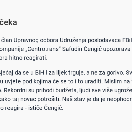
 čeka
član Upravnog odbora Udruženja poslodavaca FBiH
kompanije „Centrotrans“ Safudin Čengić upozorava
ra hitno reagirati.
ećaj da se u BiH i za lijek trguje, a ne za gorivo. Sv
u uvjete pod kojima će se to i to uraditi. Mislim na 
. Rekordni su prihodi budžeta, ljudi sve više ugrože
kako taj novac potrošiti. Naš stav je da je neophod
o reagira - ističe Čengić.