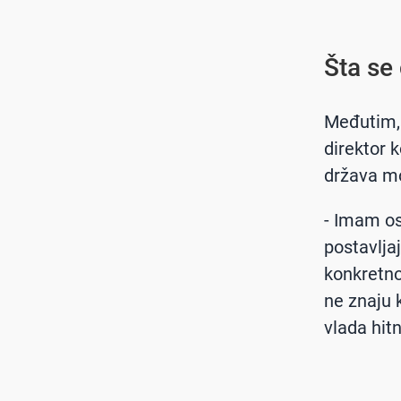
Šta se
Međutim, 
direktor 
država mo
- Imam osj
postavljaj
konkretno
ne znaju 
vlada hitn