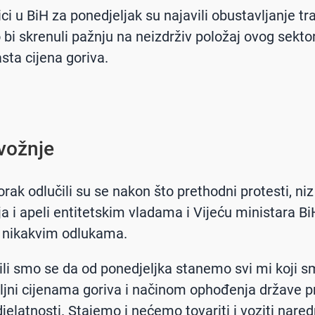
ici u BiH za ponedjeljak su najavili obustavljanje t
 bi skrenuli pažnju na neizdrživ položaj ovog sekto
sta cijena goriva.
vožnje
rak odlučili su se nakon što prethodni protesti, niz
a i apeli entitetskim vladama i Vijeću ministara Bi
li nikakvim odlukama.
ili smo se da od ponedjeljka stanemo svi mi koji 
jni cijenama goriva i načinom ophođenja države 
djelatnosti. Stajemo i nećemo tovariti i voziti nare