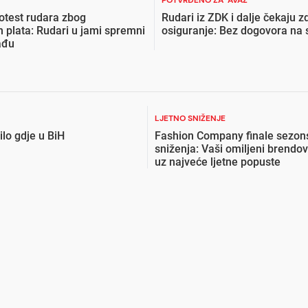
POTVRĐENO ZA "AVAZ"
rotest rudara zbog
Rudari iz ZDK i dalje čekaju 
h plata: Rudari u jami spremni
osiguranje: Bez dogovora na
ađu
LJETNO SNIŽENJE
lo gdje u BiH
Fashion Company finale sezon
sniženja: Vaši omiljeni brendov
uz najveće ljetne popuste