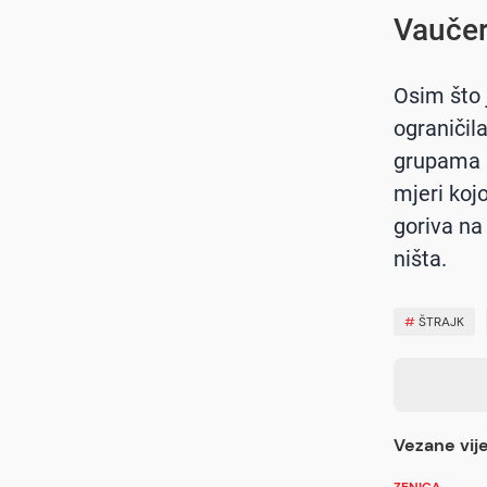
Vaučer
Osim što 
ograničil
grupama s
mjeri koj
goriva na
ništa.
#
ŠTRAJK
Vezane vije