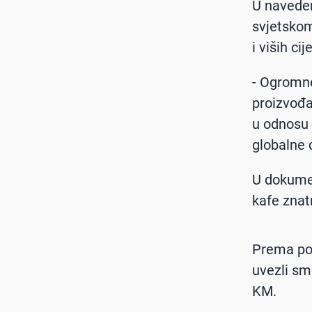
U naveden
svjetskom
i viših ci
- Ogromne
proizvođa
u odnosu 
globalne c
U dokumen
kafe znat
Prema pod
uvezli sm
KM.