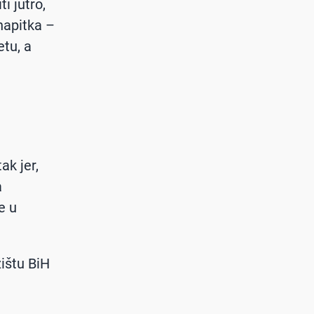
i jutro,
napitka –
etu, a
ak jer,
a
e u
ištu BiH