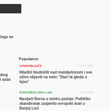
 čega ne
Popularno
UZNEMIRUJUĆE
10 H 26 MIN
Mladići bludničili nad maloljetnicom i sve
skog
uživo objavili na netu: "Stari te gleda u
i sada
lajvu"
KONFERENCIJSKA LIGA
8 H 9 MIN
Navijači Borca u centru pažnje: Političko
skandiranje zasjenilo evropski duel u
Banjoj Luci