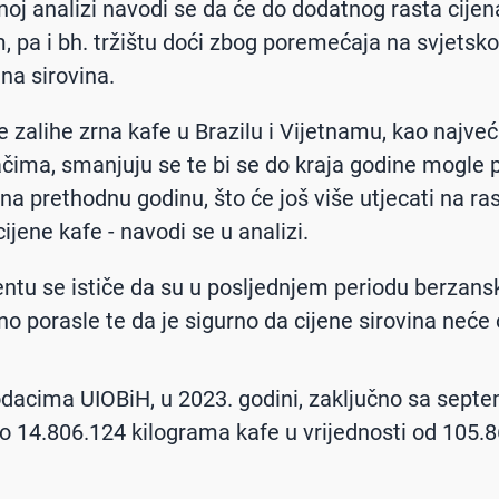
oj analizi navodi se da će do dodatnog rasta cijen
, pa i bh. tržištu doći zbog poremećaja na svjetsko
jena sirovina.
 zalihe zrna kafe u Brazilu i Vijetnamu, kao najve
čima, smanjuju se te bi se do kraja godine mogle p
na prethodnu godinu, što će još više utjecati na ra
ijene kafe - navodi se u analizi.
tu se ističe da su u posljednjem periodu berzans
no porasle te da je sigurno da cijene sirovina neće 
acima UIOBiH, u 2023. godini, zaključno sa sept
o 14.806.124 kilograma kafe u vrijednosti od 105.