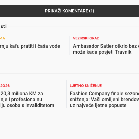
PRIKAŽI KOMENTARE (1)
sti
EMA
VEZIRSKI GRAD
arnju kafu pratiti i čaša vode
Ambasador Satler otkrio bez
može kada posjeti Travnik
I 2026
LJETNO SNIŽENJE
 20,3 miliona KM za
Fashion Company finale sezon
nje i profesionalnu
sniženja: Vaši omiljeni brendov
ciju osoba s invaliditetom
uz najveće ljetne popuste