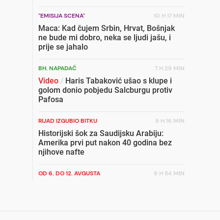
"EMISIJA SCENA"
10 H 17 MIN
Maca: Kad čujem Srbin, Hrvat, Bošnjak
ne bude mi dobro, neka se ljudi jašu, i
prije se jahalo
BH. NAPADAČ
7 H 29 MIN
Video
/
Haris Tabaković ušao s klupe i
golom donio pobjedu Salcburgu protiv
Pafosa
RIJAD IZGUBIO BITKU
9 H 16 MIN
Historijski šok za Saudijsku Arabiju:
Amerika prvi put nakon 40 godina bez
njihove nafte
OD 6. DO 12. AVGUSTA
9 H 54 MIN
Crveni alarm za BiH: Narednih sedam
dana prijeti vatreni pakao
LIKVIDACIJA
11 H 58 MIN