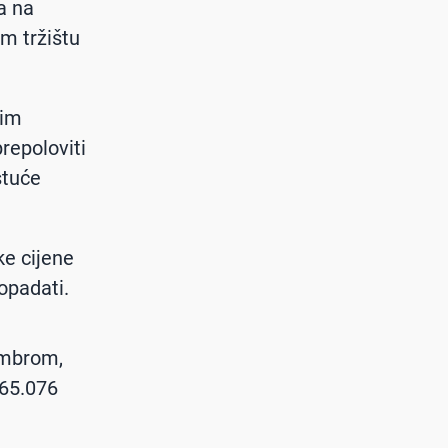
a na
m tržištu
ćim
repoloviti
stuće
ke cijene
opadati.
embrom,
865.076