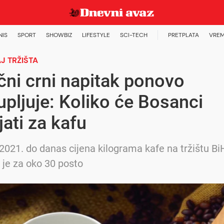
NIS
SPORT
SHOWBIZ
LIFESTYLE
SCI-TECH
PRETPLATA
VREM
 TRŽIŠTA
ni crni napitak ponovo
pljuje: Koliko će Bosanci
jati za kafu
021. do danas cijena kilograma kafe na tržištu Bi
je za oko 30 posto