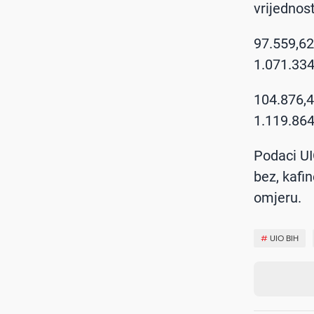
vrijednos
97.559,62
1.071.33
104.876,4
1.119.86
Podaci UI
bez, kafi
omjeru
#
UIO BIH