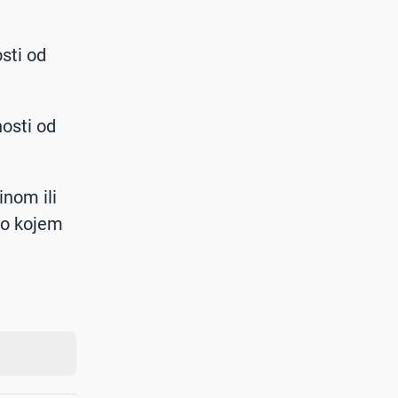
sti od
osti od
inom ili
ilo kojem