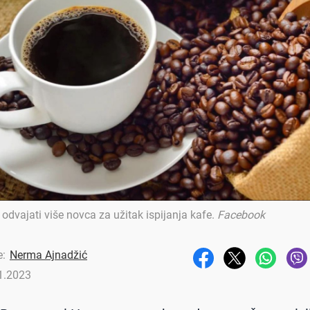
dvajati više novca za užitak ispijanja kafe
.
Facebook
e:
Nerma Ajnadžić
1.2023