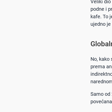
Veliki di
podne i p
kafe. To j
ujedno je
Global
No, kako 
prema an
indirektn
narednom
Samo od 2
povećana 