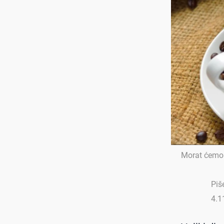
Morat ćemo o
Piš
4.1