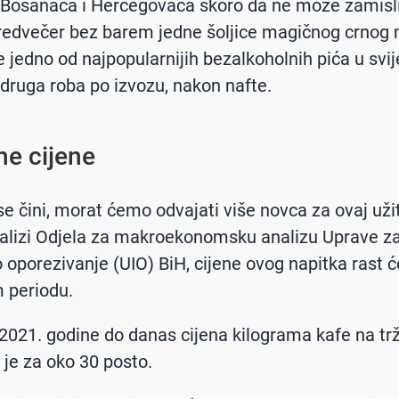
o Bosanaca i Hercegovaca skoro da ne može zamislit
redvečer bez barem jedne šoljice magičnog crnog 
e jedno od najpopularnijih bezalkoholnih pića u svij
 druga roba po izvozu, nakon nafte.
ne cijene
se čini, morat ćemo odvajati više novca za ovaj užit
alizi Odjela za makroekonomsku analizu Uprave z
o oporezivanje (UIO) BiH, cijene ovog napitka rast ć
 periodu.
021. godine do danas cijena kilograma kafe na trž
je za oko 30 posto.