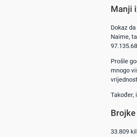
Manji 
Dokaz da 
Naime, ta
97.135.6
Prošle go
mnogo viš
vrijednos
Također, 
Brojke
33.809 ki