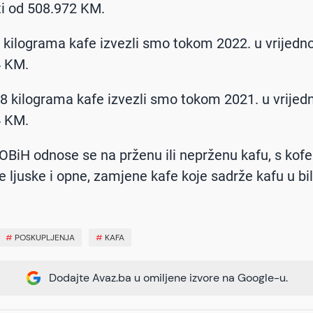
ti od 508.972 KM.
 kilograma kafe izvezli smo tokom 2022. u vrijedno
4 KM.
8 kilograma kafe izvezli smo tokom 2021. u vrijedn
4 KM.
OBiH odnose se na prženu ili neprženu kafu, s kofe
ne ljuske i opne, zamjene kafe koje sadrže kafu u b
.
#
POSKUPLJENJA
#
KAFA
Dodajte Avaz.ba u omiljene izvore na Google-u.