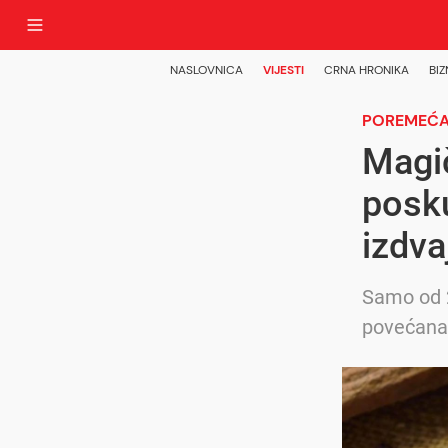
NASLOVNICA
VIJESTI
CRNA HRONIKA
BIZ
POREMEĆAJ
Magič
posku
izdva
Samo od 2
povećana 