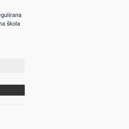
egulirana
ma škola