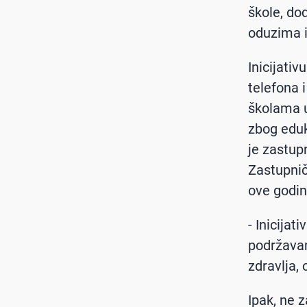
škole, do
oduzima i 
Inicijati
telefona 
školama u
zbog eduk
je zastup
Zastupnič
ove godin
- Inicija
podržavam
zdravlja,
Ipak, ne 