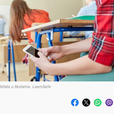
bitela u školama
.
LearnSafe