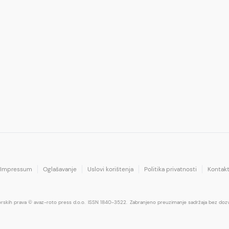
Impressum
Oglašavanje
Uslovi korištenja
Politika privatnosti
Kontak
orskih prava © avaz-roto press d.o.o.
ISSN 1840-3522.
Zabranjeno preuzimanje sadržaja bez dozv