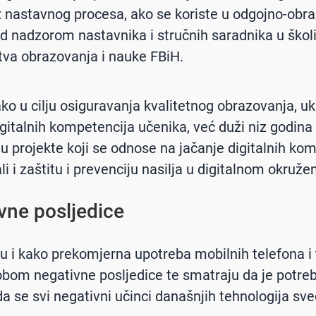
z nastavnog procesa, ako se koriste u odgojno-obr
od nadzorom nastavnika i stručnih saradnika u školi 
tva obrazovanja i nauke FBiH.
ko u cilju osiguravanja kvalitetnog obrazovanja, uk
igitalnih kompetencija učenika, već duži niz godina
u projekte koji se odnose na jačanje digitalnih ko
li i zaštitu i prevenciju nasilja u digitalnom okružen
vne posljedice
 i kako prekomjerna upotreba mobilnih telefona i 
obom negativne posljedice te smatraju da je potreb
a se svi negativni učinci današnjih tehnologija sv