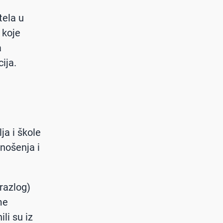
tela u
 koje
a
ija.
ja i škole
onošenja i
razlog)
me
li su iz