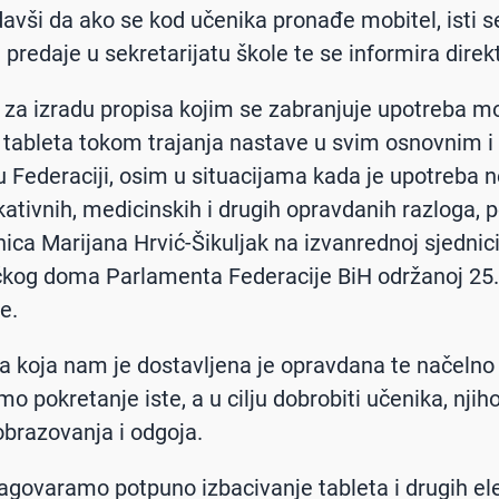
davši da ako se kod učenika pronađe mobitel, isti s
predaje u sekretarijatu škole te se informira direkt
vu za izradu propisa kojim se zabranjuje upotreba m
i tableta tokom trajanja nastave u svim osnovnim i
 Federaciji, osim u situacijama kada je upotreba
ativnih, medicinskih i drugih opravdanih razloga, p
nica Marijana Hrvić-Šikuljak na izvanrednoj sjednic
kog doma Parlamenta Federacije BiH održanoj 25.
e.
tiva koja nam je dostavljena je opravdana te načelno
o pokretanje iste, a u cilju dobrobiti učenika, njih
 obrazovanja i odgoja.
zagovaramo potpuno izbacivanje tableta i drugih el