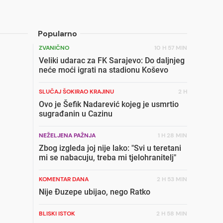
Popularno
ZVANIČNO
10 H 57 MIN
Veliki udarac za FK Sarajevo: Do daljnjeg
neće moći igrati na stadionu Koševo
SLUČAJ ŠOKIRAO KRAJINU
2 H
Ovo je Šefik Nadarević kojeg je usmrtio
sugrađanin u Cazinu
NEŽELJENA PAŽNJA
1 H 28 MIN
Zbog izgleda joj nije lako: "Svi u teretani
mi se nabacuju, treba mi tjelohranitelj"
KOMENTAR DANA
2 H 53 MIN
Nije Đuzepe ubijao, nego Ratko
BLISKI ISTOK
2 H 58 MIN