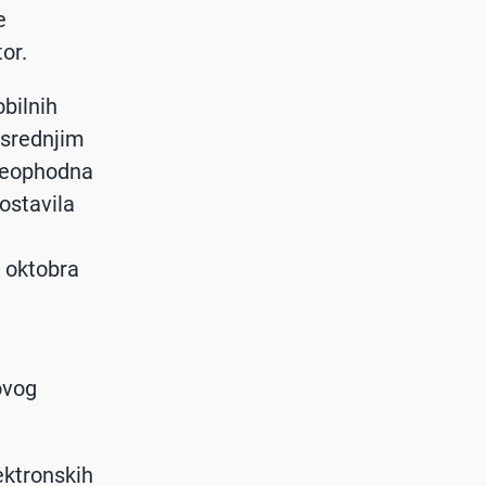
e
or.
obilnih
 srednjim
 neophodna
ostavila
i
 oktobra
ovog
ektronskih