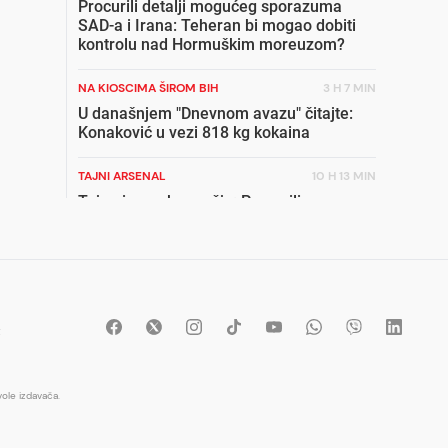
Procurili detalji mogućeg sporazuma
SAD-a i Irana: Teheran bi mogao dobiti
kontrolu nad Hormuškim moreuzom?
NA KIOSCIMA ŠIROM BIH
3 H 7 MIN
U današnjem "Dnevnom avazu" čitajte:
Konaković u vezi 818 kg kokaina
TAJNI ARSENAL
10 H 13 MIN
Tajne isporuke oružja: Procurili
dokumenti otkrivaju kako je Izrael
naoružao UAE
STRAH ZA POZICIJU
9 H 31 MIN
Đani Infantino uputio izvinjenje svima:
Obećavam da se ovo neće ponoviti
t
PIŠE THE WASHINGTON POST
1 H 10 MIN
Napeto u Vašingtonu: Tramp kritikovao
ole izdavača.
Hegseta nakon što je saznao stanje
američkih zaliha raketa