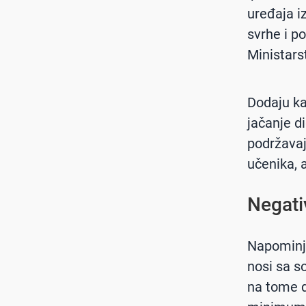
uređaja i
svrhe i p
Ministars
Dodaju ka
jačanje d
podržavaj
učenika, a
Negati
Napominju
nosi sa s
na tome d