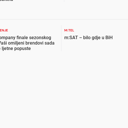
ŽENJE
M:TEL
ompany finale sezonskog
m:SAT – bilo gdje u BiH
Vaši omiljeni brendovi sada
 ljetne popuste