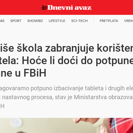
NIS
SPORT
SHOWBIZ
LIFESTYLE
SCI-TECH
PRETPLATA
VREM
iše škola zabranjuje korište
ela: Hoće li doći do potpun
ane u FBiH
zagovaramo potpuno izbacivanje tableta i drugih el
z nastavnog procesa, stav je Ministarstva obrazova
iH