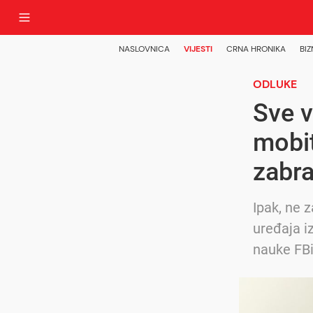
NASLOVNICA
VIJESTI
CRNA HRONIKA
BIZ
ODLUKE
Sve v
mobit
zabr
Ipak, ne 
uređaja i
nauke FB