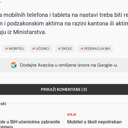
.
 mobilnih telefona i tableta na nastavi treba biti r
 i podzakonskim aktima na razini kantona ili akti
ju iz Ministarstva.
#
MOBITELI
#
UČENICI
#
ŠKOLE
#
FEDERACIJA BIH
Dodajte Avaz.ba u omiljene izvore na Google-u.
PRIKAŽI KOMENTARE (3)
sti
IDEJE
ole u BiH učenicima zabranile
Mobitel u školi nepotreban
bitela