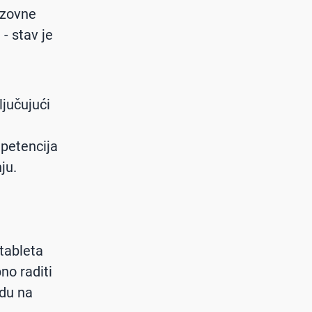
azovne
- stav je
ljučujući
mpetencija
ju.
tableta
no raditi
edu na