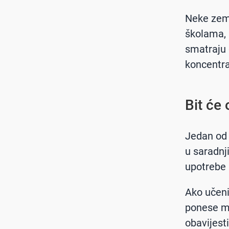
Neke zeml
školama, a
smatraju 
koncentra
Bit će
Jedan od p
u saradnj
upotrebe 
Ako učeni
ponese mo
obavijesti