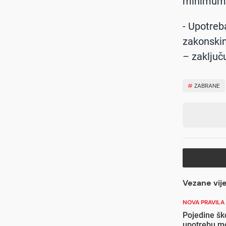
minimum
- Upotreba
zakonskim
– zaključu
#
ZABRANE
Vezane vije
NOVA PRAVILA
Pojedine šk
upotrebu mo