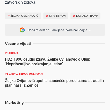
zatvorskih zidova.
#
ŽELJKA CVIJANOVIĆ
#
STIV BENON
#
DONALD TRAMP
Dodajte Avaz.ba u omiljene izvore na Google-u.
Vezane vijesti
REAKCIJA
HDZ 1990 osudio izjavu Željke Cvijanović o Oluji:
"Neprihvatljivo prekrajanje istine"
ČLANICA PREDSJEDNIŠTVA
Željka Cvijanović uputila saučešće porodicama stradalih
planinara iz Zenice
Marketing