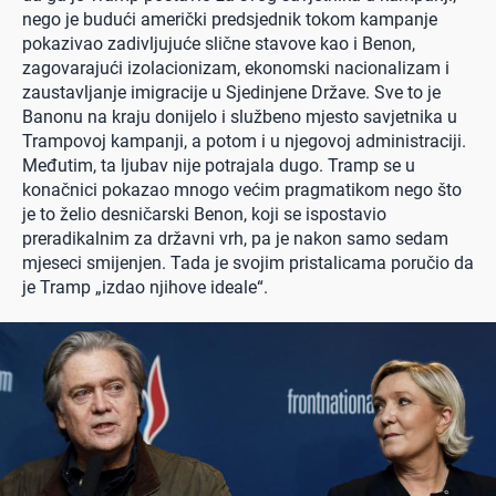
nego je budući američki predsjednik tokom kampanje
pokazivao zadivljujuće slične stavove kao i Benon,
zagovarajući izolacionizam, ekonomski nacionalizam i
zaustavljanje imigracije u Sjedinjene Države. Sve to je
Banonu na kraju donijelo i službeno mjesto savjetnika u
Trampovoj kampanji, a potom i u njegovoj administraciji.
Međutim, ta ljubav nije potrajala dugo. Tramp se u
konačnici pokazao mnogo većim pragmatikom nego što
je to želio desničarski Benon, koji se ispostavio
preradikalnim za državni vrh, pa je nakon samo sedam
mjeseci smijenjen. Tada je svojim pristalicama poručio da
je Tramp „izdao njihove ideale“.