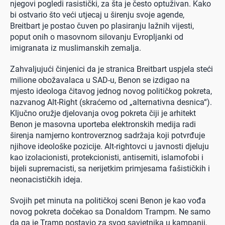
njegovi pogledi rasistički, za šta je često optuživan. Kako
bi ostvario što veći utjecaj u širenju svoje agende,
Breitbart je postao čuven po plasiranju lažnih vijesti,
poput onih o masovnom silovanju Evropljanki od
imigranata iz muslimanskih zemalja.
Zahvaljujući činjenici da je stranica Breitbart uspjela steći
milione obožavalaca u SAD-u, Benon se izdigao na
mjesto ideologa čitavog jednog novog političkog pokreta,
nazvanog Alt-Right (skraćemo od „alternativna desnica“).
Ključno oružje djelovanja ovog pokreta čiji je arhitekt
Benon je masovna uporteba elektronskih medija radi
širenja namjerno kontroverznog sadržaja koji potvrđuje
njihove ideološke pozicije. Alt-rightovci u javnosti djeluju
kao izolacionisti, protekcionisti, antisemiti, islamofobi i
bijeli supremacisti, sa nerijetkim primjesama fašističkih i
neonacističkih ideja.
Svojih pet minuta na političkoj sceni Benon je kao vođa
novog pokreta dočekao sa Donaldom Trampm. Ne samo
da ga je Tramp postavio za svog savjetnika u kampanji,