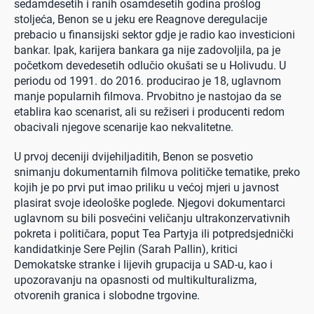
sedamdesetih i ranih osamdesetih godina prošlog
stoljeća, Benon se u jeku ere Reagnove deregulacije
prebacio u finansijski sektor gdje je radio kao investicioni
bankar. Ipak, karijera bankara ga nije zadovoljila, pa je
početkom devedesetih odlučio okušati se u Holivudu. U
periodu od 1991. do 2016. producirao je 18, uglavnom
manje popularnih filmova. Prvobitno je nastojao da se
etablira kao scenarist, ali su režiseri i producenti redom
obacivali njegove scenarije kao nekvalitetne.
U prvoj deceniji dvijehiljaditih, Benon se posvetio
snimanju dokumentarnih filmova političke tematike, preko
kojih je po prvi put imao priliku u većoj mjeri u javnost
plasirat svoje ideološke poglede. Njegovi dokumentarci
uglavnom su bili posvećini veličanju ultrakonzervativnih
pokreta i političara, poput Tea Partyja ili potpredsjednički
kandidatkinje Sere Pejlin (Sarah Pallin), kritici
Demokatske stranke i lijevih grupacija u SAD-u, kao i
upozoravanju na opasnosti od multikulturalizma,
otvorenih granica i slobodne trgovine.