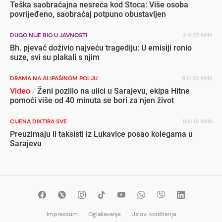
Teška saobraćajna nesreća kod Stoca: Više osoba
povrijeđeno, saobraćaj potpuno obustavljen
DUGO NIJE BIO U JAVNOSTI
3 H 27 MIN
Bh. pjevač doživio najveću tragediju: U emisiji ronio
suze, svi su plakali s njim
DRAMA NA ALIPAŠINOM POLJU
5 H 52 MIN
Video
/
Ženi pozlilo na ulici u Sarajevu, ekipa Hitne
pomoći više od 40 minuta se bori za njen život
CIJENA DIKTIRA SVE
11 H 16 MIN
Preuzimaju li taksisti iz Lukavice posao kolegama u
Sarajevu
Impressum
Oglašavanje
Uslovi korištenja