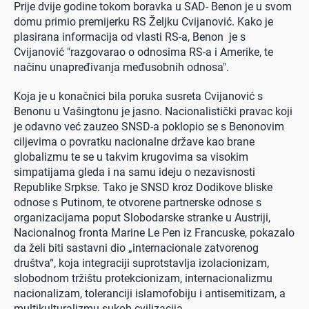
Prije dvije godine tokom boravka u SAD- Benon je u svom
domu primio premijerku RS Željku Cvijanović. Kako je
plasirana informacija od vlasti RS-a, Benon je s
Cvijanović "razgovarao o odnosima RS-a i Amerike, te
načinu unapređivanja međusobnih odnosa".
Koja je u konačnici bila poruka susreta Cvijanović s
Benonu u Vašingtonu je jasno. Nacionalistički pravac koji
je odavno već zauzeo SNSD-a poklopio se s Benonovim
ciljevima o povratku nacionalne države kao brane
globalizmu te se u takvim krugovima sa visokim
simpatijama gleda i na samu ideju o nezavisnosti
Republike Srpkse. Tako je SNSD kroz Dodikove bliske
odnose s Putinom, te otvorene partnerske odnose s
organizacijama poput Slobodarske stranke u Austriji,
Nacionalnog fronta Marine Le Pen iz Francuske, pokazalo
da želi biti sastavni dio „internacionale zatvorenog
društva“, koja integraciji suprotstavlja izolacionizam,
slobodnom tržištu protekcionizam, internacionalizmu
nacionalizam, toleranciji islamofobiju i antisemitizam, a
multikulturalizmu sukob cvilizacija.