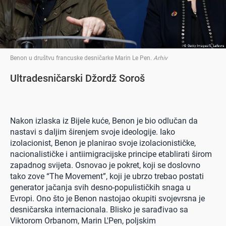
Benon u društvu francuske desničarke Marin Le Pen
.
Arhiv
Ultradesničarski Džordž Soroš
Nakon izlaska iz Bijele kuće, Benon je bio odlučan da
nastavi s daljim širenjem svoje ideologije. Iako
izolacionist, Benon je planirao svoje izolacionističke,
nacionalističke i antiimigracijske principe etablirati širom
zapadnog svijeta. Osnovao je pokret, koji se doslovno
tako zove “The Movement”, koji je ubrzo trebao postati
generator jačanja svih desno-populističkih snaga u
Evropi. Ono što je Benon nastojao okupiti svojevrsna je
desničarska internacionala. Blisko je sarađivao sa
Viktorom Orbanom, Marin L'Pen, poljskim