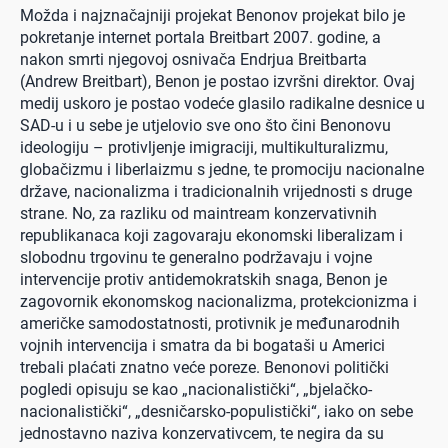
Možda i najznačajniji projekat Benonov projekat bilo je
pokretanje internet portala Breitbart 2007. godine, a
nakon smrti njegovoj osnivača Endrjua Breitbarta
(Andrew Breitbart), Benon je postao izvršni direktor. Ovaj
medij uskoro je postao vodeće glasilo radikalne desnice u
SAD-u i u sebe je utjelovio sve ono što čini Benonovu
ideologiju – protivljenje imigraciji, multikulturalizmu,
globačizmu i liberlaizmu s jedne, te promociju nacionalne
države, nacionalizma i tradicionalnih vrijednosti s druge
strane. No, za razliku od maintream konzervativnih
republikanaca koji zagovaraju ekonomski liberalizam i
slobodnu trgovinu te generalno podržavaju i vojne
intervencije protiv antidemokratskih snaga, Benon je
zagovornik ekonomskog nacionalizma, protekcionizma i
američke samodostatnosti, protivnik je međunarodnih
vojnih intervencija i smatra da bi bogataši u Americi
trebali plaćati znatno veće poreze. Benonovi politički
pogledi opisuju se kao „nacionalistički“, „bjelačko-
nacionalistički“, „desničarsko-populistički“, iako on sebe
jednostavno naziva konzervativcem, te negira da su