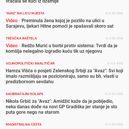
vraćala se kući iz džamije
"AVAZ" NA LICU MJESTA
5 H 39 MIN
Video
/
Preminula žena kojoj je pozlilo na ulici u
Sarajevu, ljekari Hitne pomoći je spašavali skoro sat
TRŽAČKA RAŠTELA
5 H 52 MIN
Video
/
Redžo Murić u borbi protiv sistema: Tvrdi da je
komšija nelegalno izgradio kuću tik uz njegovu
VOJNOPOLITIČKI ANALITIČAR
9 H 8 MIN
Hamza Višća o posjeti Zelenskog Srbiji za "Avaz": Svi koji
imalo razmišljaju se pozicioniraju, samo su bh. vlasti u
predizbornom sevdahu
SAOBRAĆAJNI KOLAPS
6 H 54 MIN
Nikola Grbić za "Avaz": Amidžić kaže da je pobijedio,
neka danas dođe na novi GP Gradiška jer stanje je sto
puta gore nego na starom
MAGISTRALNA CESTA
9 H 54 MIN