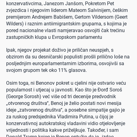
konzervativcima, Janezom Janšom, Pokretom Pet
zvjezdica i njegovim liderom Mateom Salvinijem, češkim
premijerom Andrejem Babišem, Gertom Vildersom (Geert
Wilders) i raznim antiimigrantskim grupama, s kojima je
pored nacionalne vlasti namjeravao osvojiti čak trećinu
zastupničkih klupa u Evropskom parlamentu
Ipak, njegov projekat doživo je priličan neuspjeh, s
obzirom da su desničarski populisti prošli prilično loše na
posljednjim europarlamentarnim izborima, osvojivši sa
svojom grupom tek oko 11% glasova.
Osim toga, ni Benonov pokret u cjelini nije ostvario veću
popularnost i utjecaj u javnosti. Kao što je Đorđ Soroš
(George Sorosh) već više od tri decenije predvodnik
„otvorenog društva“, Benoj je želio postati novi mesija
ideje „zatvorenog društva“, a posebne simpatije gajio je
za ruskog predsjednika Vladimira Putina, u čijoj je
konzervativnoj autokratskoj vladavini vidio otjelovljenje
vrijednosti i politika kakve priželjkuje. Također, i sam
Donald Tramp kojeg je Benon optužio da je „izdao