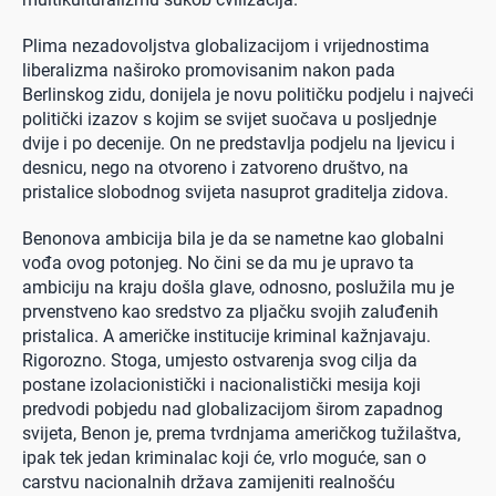
Plima nezadovoljstva globalizacijom i vrijednostima
liberalizma naširoko promovisanim nakon pada
Berlinskog zidu, donijela je novu političku podjelu i najveći
politički izazov s kojim se svijet suočava u posljednje
dvije i po decenije. On ne predstavlja podjelu na ljevicu i
desnicu, nego na otvoreno i zatvoreno društvo, na
pristalice slobodnog svijeta nasuprot graditelja zidova.
Benonova ambicija bila je da se nametne kao globalni
vođa ovog potonjeg. No čini se da mu je upravo ta
ambiciju na kraju došla glave, odnosno, poslužila mu je
prvenstveno kao sredstvo za pljačku svojih zaluđenih
pristalica. A američke institucije kriminal kažnjavaju.
Rigorozno. Stoga, umjesto ostvarenja svog cilja da
postane izolacionistički i nacionalistički mesija koji
predvodi pobjedu nad globalizacijom širom zapadnog
svijeta, Benon je, prema tvrdnjama američkog tužilaštva,
ipak tek jedan kriminalac koji će, vrlo moguće, san o
carstvu nacionalnih država zamijeniti realnošću