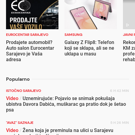
EUROCENTAR SARAJEVO
SAMSUNG
JAVNI 
Prodajete automobil?
Galaxy Z Flip8: Telefon
Rekor
Auto salon Eurocentar
koji se sklapa, ali se ne
KM za
Sarajevo je Vaša
uklapa u masu
profe
adresa
rehab
inval
Popularno
ISTOČNO SARAJEVO
6 H 42 MIN
Video
/
Uznemirujuće: Pojavio se snimak pokušaja
ubistva Davora Dabića, muškarac ga pratio dok je šetao
psa
"AVAZ" SAZNAJE
5 H 26 MIN
Video
/
Žena koja je preminula na ulici u Sarajevu