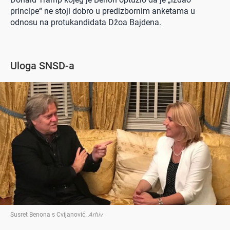
principe“ ne stoji dobro u predizbornim anketama u
odnosu na protukandidata Džoa Bajdena.
Uloga SNSD-a
Susret Benona s Cvijanović
.
Arhiv