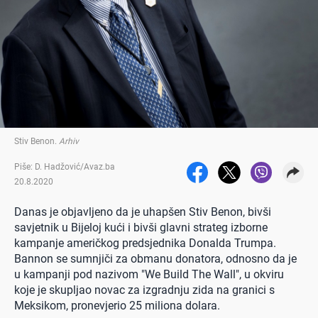
Stiv Benon
.
Arhiv
Piše: D. Hadžović/Avaz.ba
20.8.2020
Danas je objavljeno da je uhapšen Stiv Benon, bivši
savjetnik u Bijeloj kući i bivši glavni strateg izborne
kampanje američkog predsjednika Donalda Trumpa.
Bannon se sumnjiči za obmanu donatora, odnosno da je
u kampanji pod nazivom "We Build The Wall", u okviru
koje je skupljao novac za izgradnju zida na granici s
Meksikom, pronevjerio 25 miliona dolara.