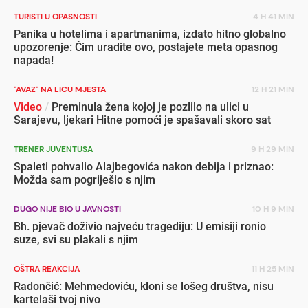
TURISTI U OPASNOSTI
4 H 41 MIN
Panika u hotelima i apartmanima, izdato hitno globalno
upozorenje: Čim uradite ovo, postajete meta opasnog
napada!
"AVAZ" NA LICU MJESTA
12 H 21 MIN
Video
/
Preminula žena kojoj je pozlilo na ulici u
Sarajevu, ljekari Hitne pomoći je spašavali skoro sat
TRENER JUVENTUSA
9 H 29 MIN
Spaleti pohvalio Alajbegovića nakon debija i priznao:
Možda sam pogriješio s njim
DUGO NIJE BIO U JAVNOSTI
10 H 9 MIN
Bh. pjevač doživio najveću tragediju: U emisiji ronio
suze, svi su plakali s njim
OŠTRA REAKCIJA
11 H 25 MIN
Radončić: Mehmedoviću, kloni se lošeg društva, nisu
kartelaši tvoj nivo