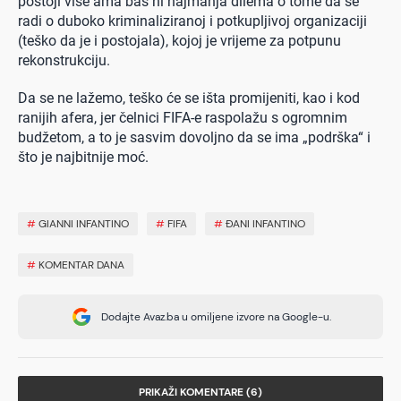
postoji više ama baš ni najmanja dilema o tome da se
radi o duboko kriminaliziranoj i potkupljivoj organizaciji
(teško da je i postojala), kojoj je vrijeme za potpunu
rekonstrukciju.
Da se ne lažemo, teško će se išta promijeniti, kao i kod
ranijih afera, jer čelnici FIFA-e raspolažu s ogromnim
budžetom, a to je sasvim dovoljno da se ima „podrška“ i
što je najbitnije moć.
#
GIANNI INFANTINO
#
FIFA
#
ĐANI INFANTINO
#
KOMENTAR DANA
Dodajte Avaz.ba u omiljene izvore na Google-u.
PRIKAŽI KOMENTARE (6)