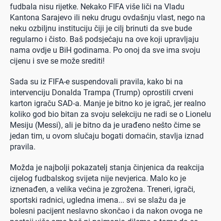
fudbala nisu rijetke. Nekako FIFA više liči na Vladu
Kantona Sarajevo ili neku drugu ovdašnju vlast, nego na
neku ozbiljnu instituciju čiji je cilj brinuti da sve bude
regularno i čisto. Baš podsjećaju na ove koji upravljaju
nama ovdje u BiH godinama. Po onoj da sve ima svoju
cijenu i sve se može srediti!
Sada su iz FIFA-e suspendovali pravila, kako bi na
intervenciju Donalda Trampa (Trump) oprostili crveni
karton igraču SAD-a. Manje je bitno ko je igrač, jer realno
koliko god bio bitan za svoju selekciju ne radi se o Lionelu
Mesiju (Messi), ali je bitno da je urađeno nešto čime se
jedan tim, u ovom slučaju bogati domaćin, stavlja iznad
pravila.
Možda je najbolji pokazatelj stanja činjenica da reakcija
cijelog fudbalskog svijeta nije nevjerica. Malo ko je
iznenađen, a velika većina je zgrožena. Treneri, igrači,
sportski radnici, ugledna imena... svi se slažu da je
bolesni pacijent neslavno skončao i da nakon ovoga ne