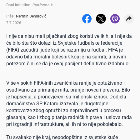
Đani Infantino
.
Platforma X
Piše:
Nermin Demirović
7.7.2026
I nije da nisu mali pljačkani zbog koristi velikih, a i nije da
će bilo šta što dolazi iz Svjetske fudbalske federacije
(FIFA) začuditi ljude koji se razumiju u fudbal. FIFA je
odavno bila moralni bolesnik koji je na samrti, a novim
potezom čini se da je ovaj pacijent definitivno izdahnuo.
Više visokih FIFA-inih zvaničnika ranije je optuživano i
osuđivano za primanje mita, pranje novca i prevaru. Bilo
je hapšenja, a pronevjereni su milionski iznosi. Dodjela
domaćinstva SP Kataru izazvala je dugotrajne
kontroverze zbog optužbi za nepravilnosti u procesu
glasanja, kao i zbog pitanja radničkih prava i uslova rada
pri izgradnji infrastrukture, ali ih ni to nije pokolebalo.
Tu svakako nije kraj, nepodopštine iz svjetske kuće