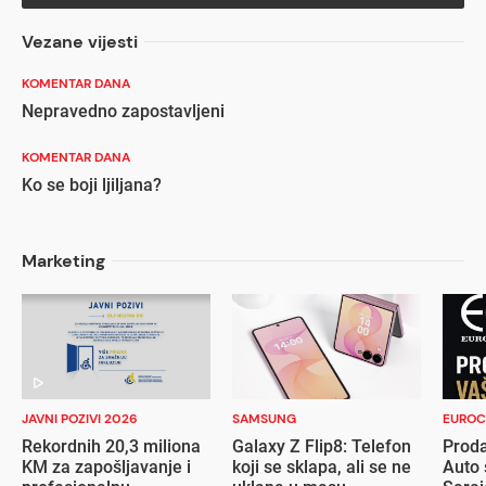
Vezane vijesti
KOMENTAR DANA
Nepravedno zapostavljeni
KOMENTAR DANA
Ko se boji ljiljana?
Marketing
JAVNI POZIVI 2026
SAMSUNG
EUROC
Rekordnih 20,3 miliona
Galaxy Z Flip8: Telefon
Proda
KM za zapošljavanje i
koji se sklapa, ali se ne
Auto 