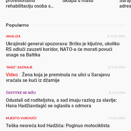
profesionalnu
uklapa u masu
Saraj
rehabilitaciju osoba s
adre
invaliditetom
Popularno
ANALIZA
6 H 10 MIN
Ukrajinski general upozorava: Brčko je ključno, ukoliko
RS odluči zauzeti koridor, NATO-a će morati povući
snage sa Baltika
"AVAZ" SAZNAJE
12 H 8 MIN
Video
/
Žena koja je preminula na ulici u Sarajevu
vraćala se kući iz džamije
ČESTITKE SE NIŽU
8 H 5 MIN
Odustali od roditeljstva, a sad imaju razlog za slavlje:
Hana Hadžiavdagić se oglasila s odmora
MJESTO VUKOVIĆI
7 H 22 MIN
Teška nesreća kod Hadžića: Poginuo motociklista