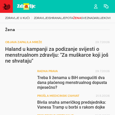
ZDRAVLJE U KUĆI
ZDRAVLJE
ISHRANA
LJEPOTA
ŽENA
SVEZNADAR
LIJEKOVI
Žena
OBJAVA ZAPALILA MREŽE
29.7.2026
Haland u kampanji za podizanje svijesti o
menstrualnom zdravlju: "Za muškarce koji još
ne shvataju"
RADNA PRAVA
29.7.2026
Treba li ženama u BiH omogućiti dva
dana plaćenog menstrualnog dopusta
mjesečno?
PROŠLA MEDICINSKI ZAHVAT
21.5.2026
Bivša snaha američkog predsjednika:
Vanesa Tramp u borbi s rakom dojke