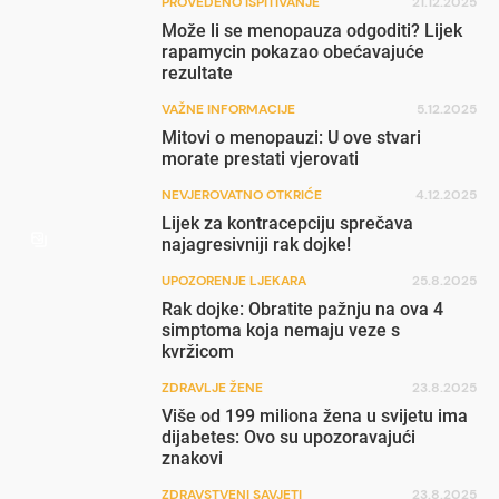
PROVEDENO ISPITIVANJE
21.12.2025
Može li se menopauza odgoditi? Lijek
rapamycin pokazao obećavajuće
rezultate
VAŽNE INFORMACIJE
5.12.2025
Mitovi o menopauzi: U ove stvari
morate prestati vjerovati
NEVJEROVATNO OTKRIĆE
4.12.2025
Lijek za kontracepciju sprečava
najagresivniji rak dojke!
UPOZORENJE LJEKARA
25.8.2025
Rak dojke: Obratite pažnju na ova 4
simptoma koja nemaju veze s
kvržicom
ZDRAVLJE ŽENE
23.8.2025
Više od 199 miliona žena u svijetu ima
dijabetes: Ovo su upozoravajući
znakovi
ZDRAVSTVENI SAVJETI
23.8.2025