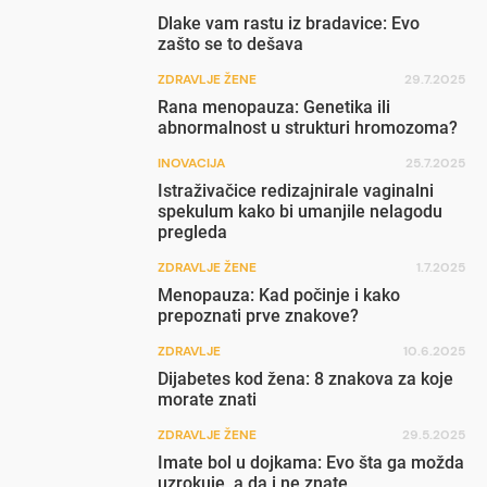
Dlake vam rastu iz bradavice: Evo
zašto se to dešava
ZDRAVLJE ŽENE
29.7.2025
Rana menopauza: Genetika ili
abnormalnost u strukturi hromozoma?
INOVACIJA
25.7.2025
Istraživačice redizajnirale vaginalni
spekulum kako bi umanjile nelagodu
pregleda
ZDRAVLJE ŽENE
1.7.2025
Menopauza: Kad počinje i kako
prepoznati prve znakove?
ZDRAVLJE
10.6.2025
Dijabetes kod žena: 8 znakova za koje
morate znati
ZDRAVLJE ŽENE
29.5.2025
Imate bol u dojkama: Evo šta ga možda
uzrokuje, a da i ne znate