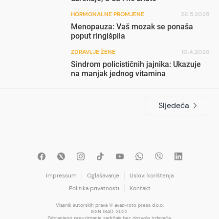
HORMONALNE PROMJENE
26.5.2025
Menopauza: Vaš mozak se ponaša
poput ringišpila
ZDRAVLJE ŽENE
10.4.2025
Sindrom policističnih jajnika: Ukazuje
na manjak jednog vitamina
Sljedeća
Impressum
Oglašavanje
Uslovi korištenja
Politika privatnosti
Kontakt
Vlasnik autorskih prava © avaz-roto press d.o.o.
ISSN 1840-3522.
Zabranjeno preuzimanje sadržaja bez dozvole izdavača.