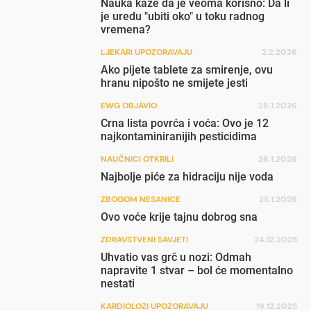
Nauka kaže da je veoma korisno: Da li
je uredu "ubiti oko" u toku radnog
vremena?
LJEKARI UPOZORAVAJU
2.2.2026
Ako pijete tablete za smirenje, ovu
hranu nipošto ne smijete jesti
EWG OBJAVIO
28.1.2026
Crna lista povrća i voća: Ovo je 12
najkontaminiranijih pesticidima
NAUČNICI OTKRILI
26.1.2026
Najbolje piće za hidraciju nije voda
ZBOGOM NESANICE
25.1.2026
Ovo voće krije tajnu dobrog sna
ZDRAVSTVENI SAVJETI
24.12.2025
Uhvatio vas grč u nozi: Odmah
napravite 1 stvar – bol će momentalno
nestati
KARDIOLOZI UPOZORAVAJU
19.12.2025