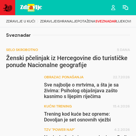
ZDRAVLJE U KUĆI
ZDRAVLJE
ISHRANA
LJEPOTA
ŽENA
SVEZNADAR
LIJEKOVI
Sveznadar
SELO SKROBOTNO
5 DANA
Ženski pčelinjak iz Hercegovine dio turističke
ponude Nacionalne geografije
OBRAZAC PONAŠANJA
22.7.2026
Sve najbolje o mrtvima, a šta je sa
živima: Psiholog objašnjava zašto
kasnimo s lijepim riječima
KUĆNI TRENING
15.4.2026
Trening kod kuće bez opreme:
Dovoljan je set osnovnih vježbi
TZV "POWER NAP"
4.2.2026