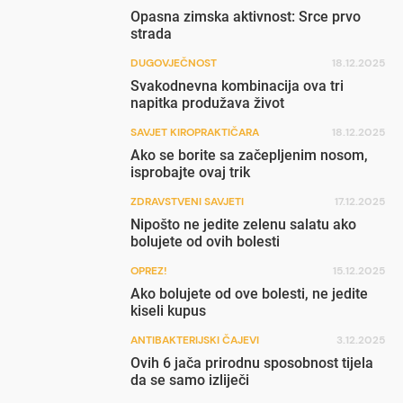
Opasna zimska aktivnost: Srce prvo
strada
DUGOVJEČNOST
18.12.2025
Svakodnevna kombinacija ova tri
napitka produžava život
SAVJET KIROPRAKTIČARA
18.12.2025
Ako se borite sa začepljenim nosom,
isprobajte ovaj trik
ZDRAVSTVENI SAVJETI
17.12.2025
Nipošto ne jedite zelenu salatu ako
bolujete od ovih bolesti
OPREZ!
15.12.2025
Ako bolujete od ove bolesti, ne jedite
kiseli kupus
ANTIBAKTERIJSKI ČAJEVI
3.12.2025
Ovih 6 jača prirodnu sposobnost tijela
da se samo izliječi