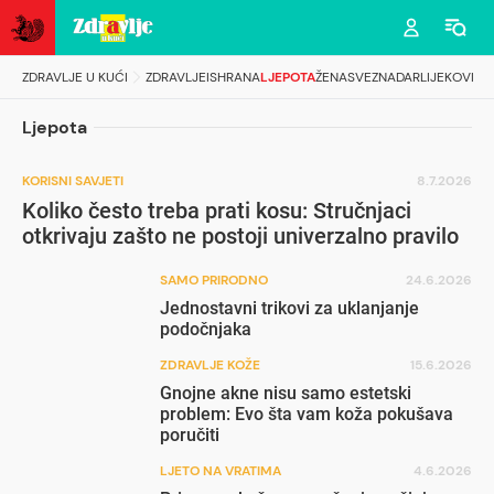
ZDRAVLJE U KUĆI
ZDRAVLJE
ISHRANA
LJEPOTA
ŽENA
SVEZNADAR
LIJEKOVI
Ljepota
KORISNI SAVJETI
8.7.2026
Koliko često treba prati kosu: Stručnjaci
otkrivaju zašto ne postoji univerzalno pravilo
SAMO PRIRODNO
24.6.2026
Jednostavni trikovi za uklanjanje
podočnjaka
ZDRAVLJE KOŽE
15.6.2026
Gnojne akne nisu samo estetski
problem: Evo šta vam koža pokušava
poručiti
LJETO NA VRATIMA
4.6.2026