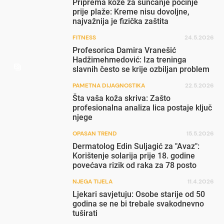
Priprema kože za sunčanje počinje
prije plaže: Kreme nisu dovoljne,
najvažnija je fizička zaštita
FITNESS
24.5.2026
Profesorica Damira Vranešić
Hadžimehmedović: Iza treninga
slavnih često se krije ozbiljan problem
PAMETNA DIJAGNOSTIKA
22.5.2026
Šta vaša koža skriva: Zašto
profesionalna analiza lica postaje ključ
njege
OPASAN TREND
15.5.2026
Dermatolog Edin Suljagić za "Avaz":
Korištenje solarija prije 18. godine
povećava rizik od raka za 78 posto
NJEGA TIJELA
11.4.2026
Ljekari savjetuju: Osobe starije od 50
godina se ne bi trebale svakodnevno
tuširati