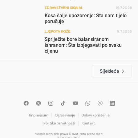
ZDRAVSTVENI SIGNAL
15.7.2025
Kosa šalje upozorenje: Šta nam tijelo
poručuje
LJEPOTA KOŽE
9.7.2025
Spriječite bore balansiranom
ishranom: Šta izbjegavati po svaku
cijenu
Sljedeća
Impressum
Oglašavanje
Uslovi korištenja
Politika privatnosti
Kontakt
Vlasnik autorskih prava © avaz-roto press d.o.o.
ISSN 1840-3522.