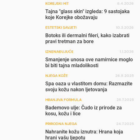
KOREJSKI HIT
6.4.2026
Tajna "glass skin" izgleda: 9 sastojaka
koje Korejke obožavaju
ESTETSKI SAVJETI
10.3.2026
Botoks ili dermalni fileri, kako izabrati
pravi tretman za bore
IZNENAĐUJUĆE
1.1.2026
Smanjenje unosa ove namirnice moglo
bi biti tajna mladolikosti
NJEGA KOŽE
26.8.2025
Spa oaza u vlastitom domu: Razmazite
svoju kožu nakon ljetovanja
HRANJIVA FORMULA
25.7.2025
Bademovo ulje: Čudo iz prirode za
kosu, kožu i lice
PRIRODNA NJEGA
24.7.2025
Nahranite kožu iznutra: Hrana koja
hrani vašu ljepotu