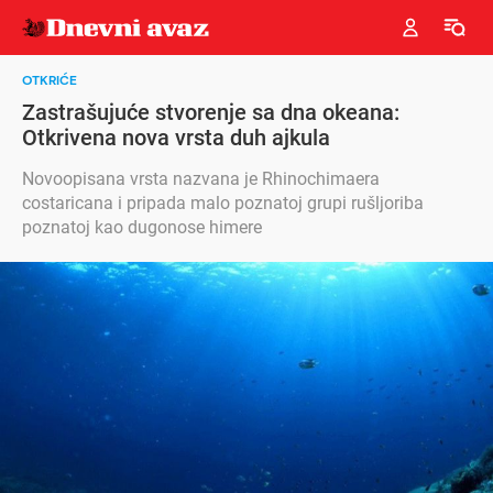
OTKRIĆE
Zastrašujuće stvorenje sa dna okeana:
Otkrivena nova vrsta duh ajkula
Novoopisana vrsta nazvana je Rhinochimaera
costaricana i pripada malo poznatoj grupi rušljoriba
poznatoj kao dugonose himere