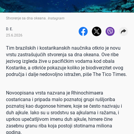
Stvorenje sa dna okeana
.
Instagram
D. E.
25.6.2026
Tim brazilskih i kostarikanskih naučnika otkrio je novu
vrstu zastrašujućih stvorenja sa dna okeana. Ove ribe
jezivog izgleda žive u pacifičkim vodama kod obala
Kostarike, a otkriće pokazuje koliko je biodiverzitet ovog
područja i dalje nedovoljno istražen, piše The Tico Times.
Novoopisana vrsta nazvana je Rhinochimaera
costaricana i pripada malo poznatoj grupi rušljoriba
poznatoj kao dugonose himere, koje se često nazivaju i
duh ajkule. Iako su u srodstvu sa ajkulama i ražama, i
uprkos upečatljivom imenu duh ajkule, himere čine
zasebnu granu riba koja postoji stotinama miliona
godina.