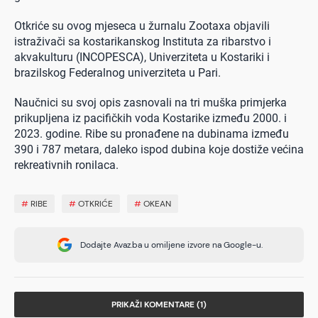
Otkriće su ovog mjeseca u žurnalu Zootaxa objavili
istraživači sa kostarikanskog Instituta za ribarstvo i
akvakulturu (INCOPESCA), Univerziteta u Kostariki i
brazilskog Federalnog univerziteta u Pari.
Naučnici su svoj opis zasnovali na tri muška primjerka
prikupljena iz pacifičkih voda Kostarike između 2000. i
2023. godine. Ribe su pronađene na dubinama između
390 i 787 metara, daleko ispod dubina koje dostiže većina
rekreativnih ronilaca.
#
RIBE
#
OTKRIĆE
#
OKEAN
Dodajte Avaz.ba u omiljene izvore na Google-u.
PRIKAŽI KOMENTARE (1)