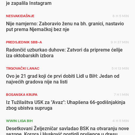
je zapalila Instagram
NESVAKIDAŠNJE
8 H 5 MIN
Nije namjerno: Zaboravio ženu na bh. granici, nastavio
put prema Njemačkoj bez nje
PREDSJEDNIK SBB-A
9 H 37 MIN
Radončić uzburkao duhove: Zatvori da pripreme ćelije
iza oktobarskih izbora
TRGOVAČKI LANAC
5 H 13 MIN
Ovo je 21 grad koji će prvi dobiti Lidl u BiH: Jedan od
najvećih gradova nije na listi
BOSANSKA KRUPA
7 H 1 MIN
Iz Tužilaštva USK za "Avaz": Uhapšena 66-godišnjakinja
zbog ubistva supruga
WWIN LIGA BIH
4 H 5 MIN
Desetkovani Željezničar savladao BSK na otvaranju nove
sezone, Korora i Husković postigli prvijence u dresu