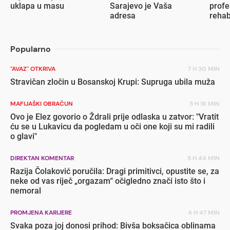
uklapa u masu
Sarajevo je Vaša
profe
adresa
rehab
inval
Popularno
"AVAZ" OTKRIVA
7 H 30 MIN
Stravičan zločin u Bosanskoj Krupi: Supruga ubila muža
MAFIJAŠKI OBRAČUN
5 H 18 MIN
Ovo je Elez govorio o Ždrali prije odlaska u zatvor: "Vratit
ću se u Lukavicu da pogledam u oči one koji su mi radili
o glavi"
DIREKTAN KOMENTAR
5 H 44 MIN
Razija Čolaković poručila: Dragi primitivci, opustite se, za
neke od vas riječ „orgazam“ očigledno znači isto što i
nemoral
PROMJENA KARIJERE
4 H 47 MIN
Svaka poza joj donosi prihod: Bivša boksačica oblinama