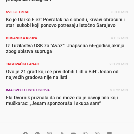
SVE SE TRESE
8 H 11 MIN
Ko je Darko Elez: Povratak na slobodu, krvavi obračuni i
stari sukobi koji ponovo potresaju Istočno Sarajevo
BOSANSKA KRUPA
4 H 17 MIN
Iz Tužilaštva USK za "Avaz": Uhapšena 66-godišnjakinja
zbog ubistva supruga
TRGOVAČKI LANAC
2 H 29 MIN
Ovo je 21 grad koji će prvi dobiti Lidl u BiH: Jedan od
najvećih gradova nije na listi
IMA SVOJU LISTU USLOVA
5 H 25 MIN
Ela Dvornik priznala da ne može da je osvoji bilo koji
muškarac: „Jesam sponzoruša i skupa sam“