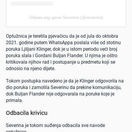
Објава коју дели Severina (@severina)
Optužnica je teretila pjevačicu da je od jula do oktobra
2021. godine putem WhatsAppa poslala više od stotinu
poruka Ljiljani Klinger, dok je u istom periodu veći broj
poruka slala i Gordani Buljan Flander. U njima je oštro
kritikovala njihov rad i postupanje u predmetu koji se
odnosio na njeno dijete.
Tokom postupka navedeno je da je Klinger odgovorila na
dio poruka i zamolila Severinu da prekine komunikaciju,
dok Buljan Flander nije odgovarala na poruke koje je
primala.
Odbacila krivicu
Severina je tokom suđenja odbacila sve navode
optužnice.