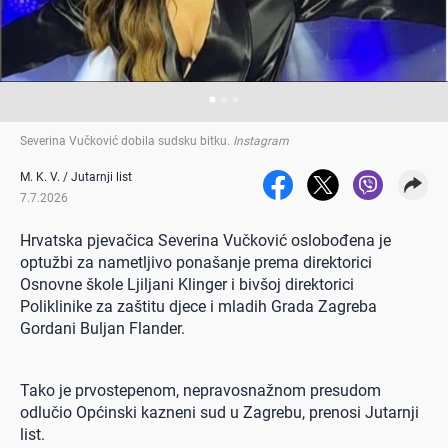
Severina Vučković dobila sudsku bitku
.
Instagram
M. K. V. / Jutarnji list
7.7.2026
Hrvatska pjevačica Severina Vučković oslobođena je
optužbi za nametljivo ponašanje prema direktorici
Osnovne škole Ljiljani Klinger i bivšoj direktorici
Poliklinike za zaštitu djece i mladih Grada Zagreba
Gordani Buljan Flander.
Tako je prvostepenom, nepravosnažnom presudom
odlučio Općinski kazneni sud u Zagrebu, prenosi Jutarnji
list.