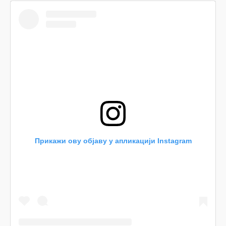
Прикажи ову објаву у апликацији Instagram