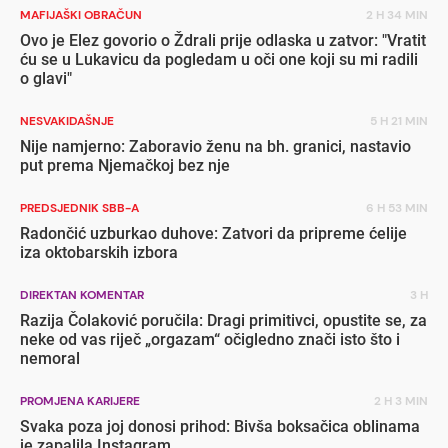
MAFIJAŠKI OBRAČUN
2 H 34 MIN
Ovo je Elez govorio o Ždrali prije odlaska u zatvor: "Vratit
ću se u Lukavicu da pogledam u oči one koji su mi radili
o glavi"
NESVAKIDAŠNJE
5 H 21 MIN
Nije namjerno: Zaboravio ženu na bh. granici, nastavio
put prema Njemačkoj bez nje
PREDSJEDNIK SBB-A
6 H 53 MIN
Radončić uzburkao duhove: Zatvori da pripreme ćelije
iza oktobarskih izbora
DIREKTAN KOMENTAR
3 H
Razija Čolaković poručila: Dragi primitivci, opustite se, za
neke od vas riječ „orgazam“ očigledno znači isto što i
nemoral
PROMJENA KARIJERE
2 H 3 MIN
Svaka poza joj donosi prihod: Bivša boksačica oblinama
je zapalila Instagram