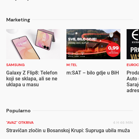
Marketing
SAMSUNG
M:TEL
EUROC
Galaxy Z Flip8: Telefon
m:SAT – bilo gdje u BiH
Proda
koji se sklapa, ali se ne
Auto 
uklapa u masu
Saraj
adre
Popularno
"AVAZ" OTKRIVA
4 H 46 MIN
Stravičan zločin u Bosanskoj Krupi: Supruga ubila muža