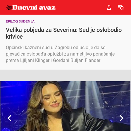
EPILOG SUĐENJA
Velika pobjeda za Severinu: Sud je oslobodio
krivice
Općinski kazneni sud u Zagrebu odlučio je da se
pjevačica oslobađa optužbi za nametljivo ponašanje
prema Ljiljani Klinger i Gordani Buljan Flander