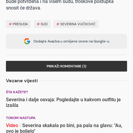
bude potvrđena i na višem sudu, troškove postupka
snosit će država.
#
PRESUDA
#
SUD
#
SEVERINA VUČKOVIĆ
Dodajte Avaz.ba u omiljene izvore na Google-u.
PRIKAŽI KOMENTARE (1)
Vezane vijesti
ŠTA KAŽETE?
Severina i dalje osvaja: Pogledajte u kakvom outfitu je
izašla
TOKOM NASTUPA
Video
/
Severina skakala po bini, pa pala na glavu: "Au,
ovo je boljelo"