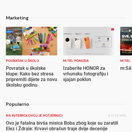
Marketing
POVRATAK U ŠKOLU
M:TEL PONUDA
M:TEL
Povratak u školske
Izaberite HONOR za
m:SAT
klupe: Kako bez stresa
vrhunsku fotografiju i
pripremiti dijete za novu
sjajan poklon
školsku godinu
Popularno
NA INTERPOLOVOJ JE POTJERNICI
4 H 25 MIN
Ovo je fatalna bivša misica Boba zbog koje su zaratili
Elez i Ždrale: Krvavi obračun traje dvije decenije