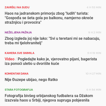
ZAVRŠILI NA SUDU
4 H 53 MIN
Haos na jadranskom primorju zbog "ludih" turista:
"Gospođa se šeta gola po balkonu, namjerno okreće
stražnjicu i provocira"
NEŽELJENA PAŽNJA
9 H 2 MIN
Zbog izgleda joj nije lako: "Svi u teretani mi se nabacuju,
treba mi tjelohranitelj"
KAMERA SVE SNIMILA
5 H 19 MIN
Video
/
Pogledajte kako je, vjerovatno pijani, bagerista
iza ponoći uletio u dvorište kuće
KOMENTAR DANA
10 H 27 MIN
Nije Đuzepe ubijao, nego Ratko
STARA FOTOGRAFIJA
6 H 54 MIN
Fotografija bivšeg srbijanskog fudbalera sa Džakom
izazvala haos u Srbiji, njegova supruga pobjesnila