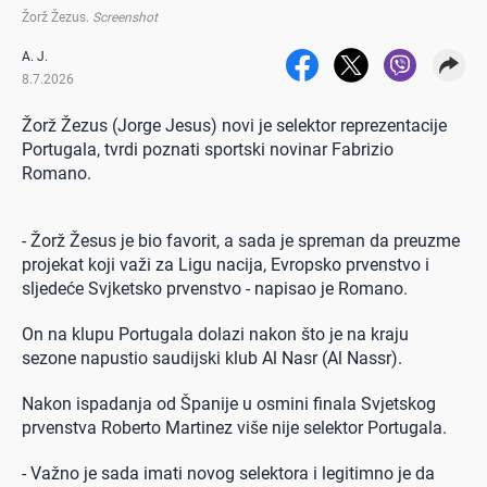
Žorž Žezus
.
Screenshot
A. J.
8.7.2026
Žorž Žezus (Jorge Jesus) novi je selektor reprezentacije
Portugala, tvrdi poznati sportski novinar Fabrizio
Romano.
- Žorž Žesus je bio favorit, a sada je spreman da preuzme
projekat koji važi za Ligu nacija, Evropsko prvenstvo i
sljedeće Svjketsko prvenstvo - napisao je Romano.
On na klupu Portugala dolazi nakon što je na kraju
sezone napustio saudijski klub Al Nasr (Al Nassr).
Nakon ispadanja od Španije u osmini finala Svjetskog
prvenstva Roberto Martinez više nije selektor Portugala.
- Važno je sada imati novog selektora i legitimno je da