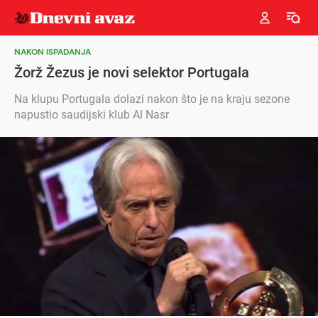
NAKON ISPADANJA
Žorž Žezus je novi selektor Portugala
Na klupu Portugala dolazi nakon što je na kraju sezone
napustio saudijski klub Al Nasr