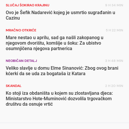
SLUČAJ ŠOKIRAO KRAJINU
9 H 34 MIN
Ovo je Šefik Nadarević kojeg je usmrtio sugrađanin u
Cazinu
MRAČNO OTKRIĆE
5 H 22 MIN
Mare nestao u aprilu, sad ga našli zakopanog u
njegovom dvorištu, komšije u šoku: Za ubistvo
osumnjičena njegova partnerica
NEOBIČAN DETALJ
3 H 48 MIN
Veliko slavlje u domu Elme Sinanović: Zbog ovog brani
kćerki da se uda za bogataša iz Katara
SKANDAL
2 H 20 MIN
Ko stoji iza obdaništa u kojem su zlostavljana djeca:
Ministarstvo Hote-Muminović dozvolila trgovačkom
društvu da osnuje vrtić