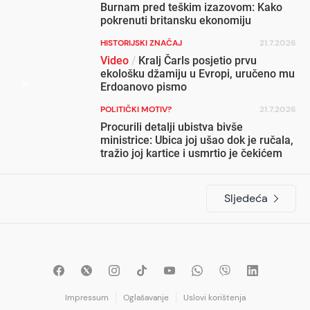
Burnam pred teškim izazovom: Kako
pokrenuti britansku ekonomiju
HISTORIJSKI ZNAČAJ
21.7.2026
Video
/
Kralj Čarls posjetio prvu
ekološku džamiju u Evropi, uručeno mu
Erdoanovo pismo
POLITIČKI MOTIV?
21.7.2026
Procurili detalji ubistva bivše
ministrice: Ubica joj ušao dok je ručala,
tražio joj kartice i usmrtio je čekićem
Sljedeća
Impressum
Oglašavanje
Uslovi korištenja