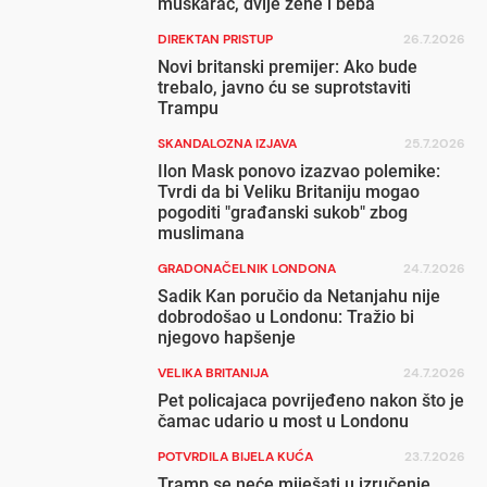
muškarac, dvije žene i beba
DIREKTAN PRISTUP
26.7.2026
Novi britanski premijer: Ako bude
trebalo, javno ću se suprotstaviti
Trampu
SKANDALOZNA IZJAVA
25.7.2026
Ilon Mask ponovo izazvao polemike:
Tvrdi da bi Veliku Britaniju mogao
pogoditi "građanski sukob" zbog
muslimana
GRADONAČELNIK LONDONA
24.7.2026
Sadik Kan poručio da Netanjahu nije
dobrodošao u Londonu: Tražio bi
njegovo hapšenje
VELIKA BRITANIJA
24.7.2026
Pet policajaca povrijeđeno nakon što je
čamac udario u most u Londonu
POTVRDILA BIJELA KUĆA
23.7.2026
Tramp se neće miješati u izručenje