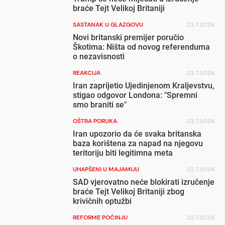
braće Tejt Velikoj Britaniji
SASTANAK U GLAZGOVU
23.7.2026
Novi britanski premijer poručio
Škotima: Ništa od novog referenduma
o nezavisnosti
REAKCIJA
23.7.2026
Iran zaprijetio Ujedinjenom Kraljevstvu,
stigao odgovor Londona: "Spremni
smo braniti se"
OŠTRA PORUKA
23.7.2026
Iran upozorio da će svaka britanska
baza korištena za napad na njegovu
teritoriju biti legitimna meta
UHAPŠENI U MAJAMIJU
22.7.2026
SAD vjerovatno neće blokirati izručenje
braće Tejt Velikoj Britaniji zbog
krivičnih optužbi
REFORME POČINJU
22.7.2026