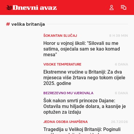
#
velika britanija
ŠOKANTAN SLUČAJ
8 H 39 MIN
Horor u vojnoj školi: "Silovali su me
satima, osjećala sam se kao komad
mesa"
VISOKE TEMPERATURE
6 DANA
Ekstremne vrućine u Britaniji: Za dva
mjeseca više žrtava nego tokom cijele
2025. godine
BEZREZEVNO MU VJEROVALA
6 DANA
Šok nakon smrti princeze Dajane:
Ostavila mu hiljade dolara, a kasnije je
optužen za izdaju
JEDNA OSOBA UHAPŠENA
26.7.2026
Tragedija u Velikoj Britaniji: Poginuli