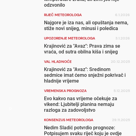
odzvonilo
RIJEČ METEOROLOGA
6.1.2026
Najgore je iza nas, ali opuštanja nema,
stiže novi snijeg, minusi i poledica
UPOZORENJE METEOROLOGA
3.1.2026
Krajinović za "Avaz": Prava zima se
vraća, od sutra obilna kiša i snijeg
VAL HLADNOĆE
20.12.2025
Krajinović za "Avaz": Sredinom
sedmice imat ćemo snježni pokrivač i
hladnije vrijeme
VREMENSKA PROGNOZA
5.12.2025
Evo kakvo nas vrijeme očekuje za
vikend: Ljubitelji planina nemaju
razloga za zadovoljstvo
KONSENZUS METEOROLOGA
29.11.2025
Nedim Sladić potvrdio prognoze:
Potpisujem svaku riječ koju je ovdje