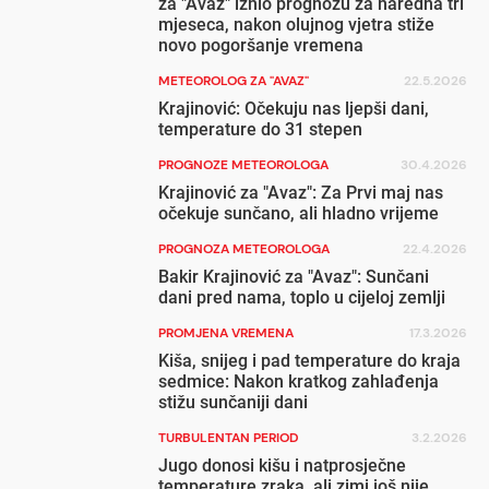
za "Avaz" iznio prognozu za naredna tri
mjeseca, nakon olujnog vjetra stiže
novo pogoršanje vremena
METEOROLOG ZA "AVAZ"
22.5.2026
Krajinović: Očekuju nas ljepši dani,
temperature do 31 stepen
PROGNOZE METEOROLOGA
30.4.2026
Krajinović za "Avaz": Za Prvi maj nas
očekuje sunčano, ali hladno vrijeme
PROGNOZA METEOROLOGA
22.4.2026
Bakir Krajinović za "Avaz": Sunčani
dani pred nama, toplo u cijeloj zemlji
PROMJENA VREMENA
17.3.2026
Kiša, snijeg i pad temperature do kraja
sedmice: Nakon kratkog zahlađenja
stižu sunčaniji dani
TURBULENTAN PERIOD
3.2.2026
Jugo donosi kišu i natprosječne
temperature zraka, ali zimi još nije