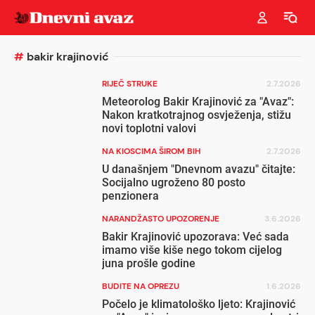
#
bakir krajinović
RIJEČ STRUKE
2.7.2026
Meteorolog Bakir Krajinović za "Avaz":
Nakon kratkotrajnog osvježenja, stižu
novi toplotni valovi
NA KIOSCIMA ŠIROM BIH
2.7.2026
U današnjem "Dnevnom avazu" čitajte:
Socijalno ugroženo 80 posto
penzionera
NARANDŽASTO UPOZORENJE
3.6.2026
Bakir Krajinović upozorava: Već sada
imamo više kiše nego tokom cijelog
juna prošle godine
BUDITE NA OPREZU
1.6.2026
Počelo je klimatološko ljeto: Krajinović