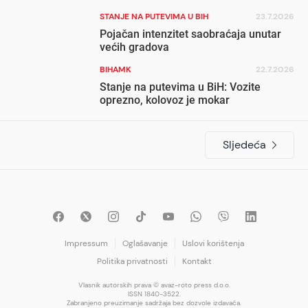
STANJE NA PUTEVIMA U BIH
23.7.2026
Pojačan intenzitet saobraćaja unutar
većih gradova
BIHAMK
22.7.2026
Stanje na putevima u BiH: Vozite
oprezno, kolovoz je mokar
Sljedeća
Impressum
Oglašavanje
Uslovi korištenja
Politika privatnosti
Kontakt
Vlasnik autorskih prava © avaz-roto press d.o.o.
ISSN 1840-3522.
Zabranjeno preuzimanje sadržaja bez dozvole izdavača.