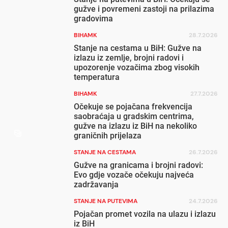
gužve i povremeni zastoji na prilazima
gradovima
BIHAMK
28.7.2026
Stanje na cestama u BiH: Gužve na
izlazu iz zemlje, brojni radovi i
upozorenje vozačima zbog visokih
temperatura
BIHAMK
27.7.2026
Očekuje se pojačana frekvencija
saobraćaja u gradskim centrima,
gužve na izlazu iz BiH na nekoliko
graničnih prijelaza
STANJE NA CESTAMA
26.7.2026
Gužve na granicama i brojni radovi:
Evo gdje vozače očekuju najveća
zadržavanja
STANJE NA PUTEVIMA
24.7.2026
Pojačan promet vozila na ulazu i izlazu
iz BiH