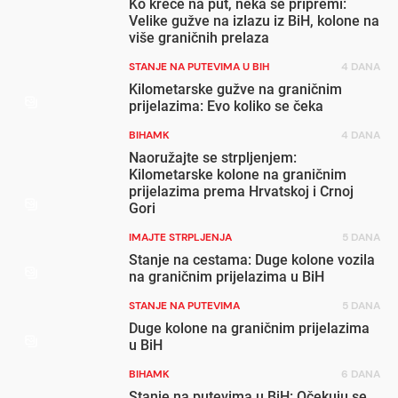
Ko kreće na put, neka se pripremi:
Velike gužve na izlazu iz BiH, kolone na
više graničnih prelaza
STANJE NA PUTEVIMA U BIH
4 DANA
Kilometarske gužve na graničnim
prijelazima: Evo koliko se čeka
BIHAMK
4 DANA
Naoružajte se strpljenjem:
Kilometarske kolone na graničnim
prijelazima prema Hrvatskoj i Crnoj
Gori
IMAJTE STRPLJENJA
5 DANA
Stanje na cestama: Duge kolone vozila
na graničnim prijelazima u BiH
STANJE NA PUTEVIMA
5 DANA
Duge kolone na graničnim prijelazima
u BiH
BIHAMK
6 DANA
Stanje na putevima u BiH: Očekuju se