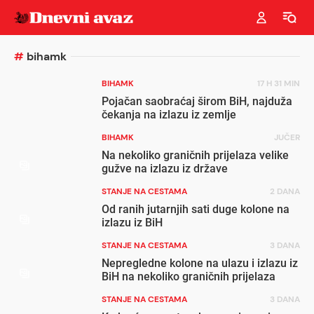
#
bihamk
BIHAMK
17 H 31 MIN
Pojačan saobraćaj širom BiH, najduža
čekanja na izlazu iz zemlje
BIHAMK
JUČER
Na nekoliko graničnih prijelaza velike
gužve na izlazu iz države
STANJE NA CESTAMA
2 DANA
Od ranih jutarnjih sati duge kolone na
izlazu iz BiH
STANJE NA CESTAMA
3 DANA
Nepregledne kolone na ulazu i izlazu iz
BiH na nekoliko graničnih prijelaza
STANJE NA CESTAMA
3 DANA