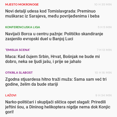
MJESTO MOKRONOGE
10 H 35 MIN
Novi detalji udesa kod Tomislavgrada: Preminuo
muškarac iz Sarajeva, među povrijeđenima i beba
KONFERENCIJSKA LIGA
5 H 5 MIN
Navijači Borca u centru pažnje: Političko skandiranje
zasjenilo evropski duel u Banjoj Luci
"EMISIJA SCENA"
7 H 13 MIN
Maca: Kad čujem Srbin, Hrvat, Bošnjak ne bude mi
dobro, neka se ljudi jašu, i prije se jahalo
OTKRILA SLABOST
10 H 16 MIN
Zgodna stjuardesa hitno traži muža: Sama sam već tri
godine, želim da bude stariji
LAŽOVI
9 H 34 MIN
Narko-političari i skupljači sličica opet slagali: Priredili
jeftini šou, a Dininog helikoptera nigdje nema dok Konjic
gori!