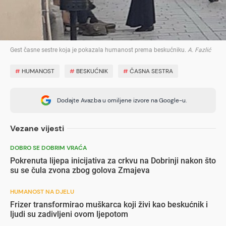
Gest časne sestre koja je pokazala humanost prema beskućniku
.
A. Fazlić
#
HUMANOST
#
BESKUĆNIK
#
ČASNA SESTRA
Dodajte Avaz.ba u omiljene izvore na Google-u.
Vezane vijesti
DOBRO SE DOBRIM VRAĆA
Pokrenuta lijepa inicijativa za crkvu na Dobrinji nakon što
su se čula zvona zbog golova Zmajeva
HUMANOST NA DJELU
Frizer transformirao muškarca koji živi kao beskućnik i
ljudi su zadivljeni ovom ljepotom