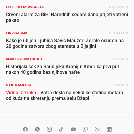
OD 6. DO 12. AVGUSTA
6 H 50 MIN
Crveni alarm za BiH: Narednih sedam dana prijeti vatreni
pakao
LIKVIDACIJA
8 H 54 MIN
Kako je ubijen Ljubiša Savić Mauzer: Ždrale osuđen na
20 godina zatvora zbog atentata u Bijeljini
RIJAD IZGUBIO BITKU
6 H 12 MIN
Historijski šok za Saudijsku Arabiju: Amerika prvi put
nakon 40 godina bez njihove nafte
S LICA MJESTA
11 H 9 MIN
Video iz zraka
/
Vatra došla na nekoliko stotina metara
od kuća na skretanju prema selu Džepi