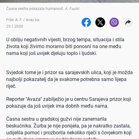
Časna sestra pokazala humanost
.
A. Fazlić
Piše: A. F. / Avaz.ba
23.1.2020
U obilju negativnih vijesti, brzog tempa, situacija i stila
života koji živimo moramo biti ponosni na one među
nama koji još uvijek djeluju toplo i ljudski.
Svjedok tome je i prizor sa sarajevskih ulica, koji je možda
najbolji pokazatelj da je svakome potrebna samo lijepa
riječ.
Reporter "Avaza" zabilježio je u centru Sarajeva prizor koji
pokazuje da još uvijek ima dobrih među nama.
Časna sestra u gradskoj gužvi nije zanemarila
beskućnika. Žurba je nije ponijela, pa je nakratko zastala,
udijelila pomoć i prozborila nekoliko riječi s čovjekom koji