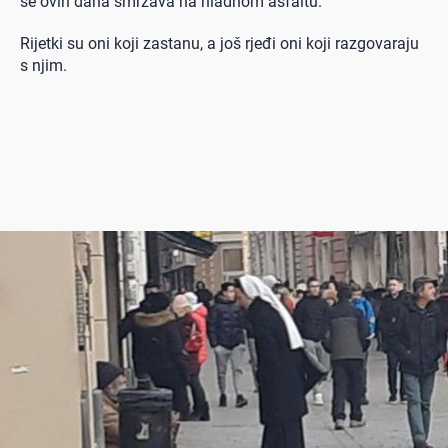
se ovih dana smrzava na hladnom asfaltu.
Rijetki su oni koji zastanu, a još rjeđi oni koji razgovaraju
s njim.