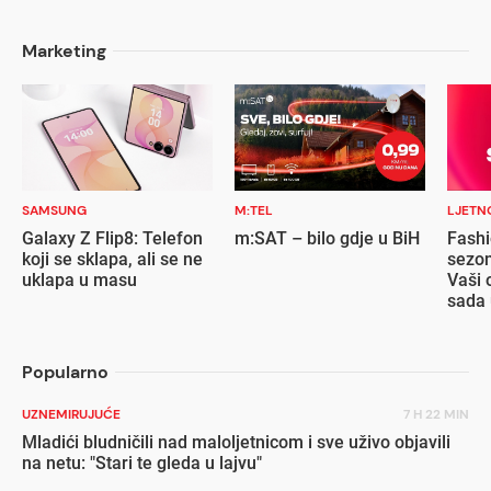
Marketing
SAMSUNG
M:TEL
LJETN
Galaxy Z Flip8: Telefon
m:SAT – bilo gdje u BiH
Fashi
koji se sklapa, ali se ne
sezon
uklapa u masu
Vaši 
sada 
popu
Popularno
UZNEMIRUJUĆE
7 H 22 MIN
Mladići bludničili nad maloljetnicom i sve uživo objavili
na netu: "Stari te gleda u lajvu"