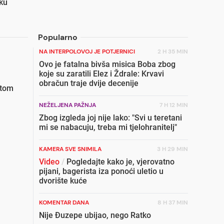
iku
Popularno
NA INTERPOLOVOJ JE POTJERNICI
2 H 35 MIN
Ovo je fatalna bivša misica Boba zbog
koje su zaratili Elez i Ždrale: Krvavi
obračun traje dvije decenije
etom
NEŽELJENA PAŽNJA
7 H 12 MIN
Zbog izgleda joj nije lako: "Svi u teretani
mi se nabacuju, treba mi tjelohranitelj"
KAMERA SVE SNIMILA
3 H 29 MIN
Video
/
Pogledajte kako je, vjerovatno
pijani, bagerista iza ponoći uletio u
dvorište kuće
KOMENTAR DANA
8 H 37 MIN
Nije Đuzepe ubijao, nego Ratko