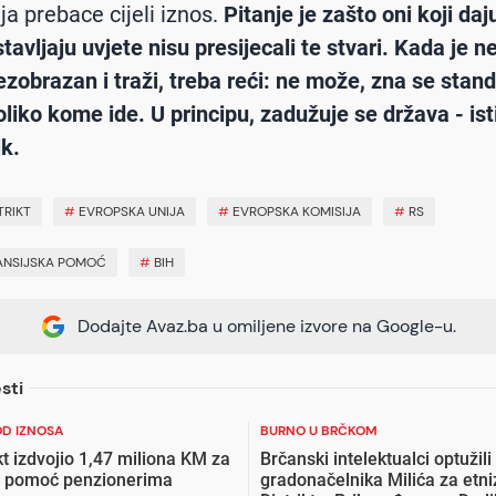
ja prebace cijeli iznos.
Pitanje je zašto oni koji daju
tavljaju uvjete nisu presijecali te stvari. Kada je n
ezobrazan i traži, treba reći: ne može, zna se stand
koliko kome ide. U principu, zadužuje se država - is
k.
TRIKT
#
EVROPSKA UNIJA
#
EVROPSKA KOMISIJA
#
RS
ANSIJSKA POMOĆ
#
BIH
Dodajte Avaz.ba u omiljene izvore na Google-u.
sti
 OD IZNOSA
BURNO U BRČKOM
kt izdvojio 1,47 miliona KM za
Brčanski intelektualci optužili
u pomoć penzionerima
gradonačelnika Milića za etni