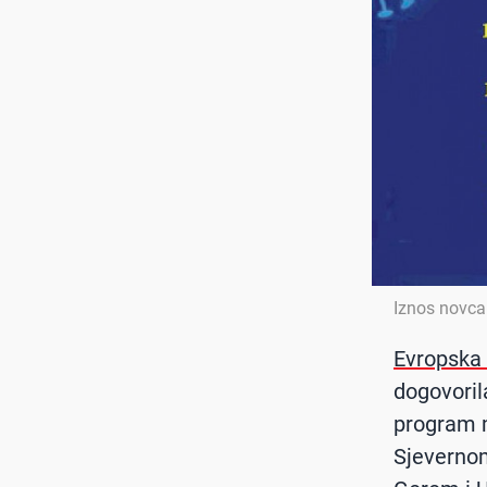
Iznos novca 
Evropska 
dogovori
program m
Sjeverno