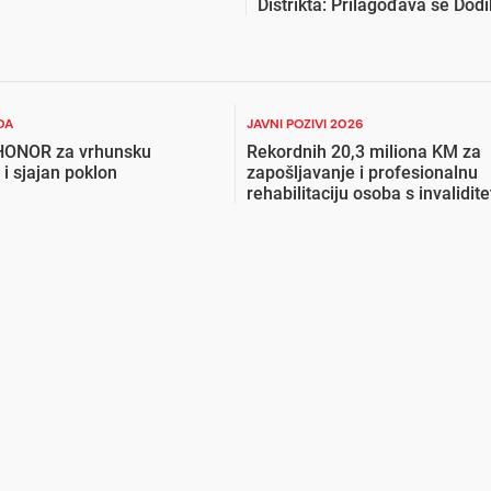
Distrikta: Prilagođava se Dod
DA
JAVNI POZIVI 2026
 HONOR za vrhunsku
Rekordnih 20,3 miliona KM za
 i sjajan poklon
zapošljavanje i profesionalnu
rehabilitaciju osoba s invalidit