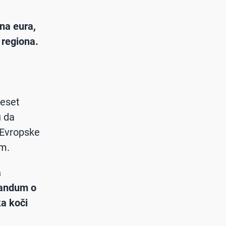
ona eura,
 regiona.
deset
u da
 Evropske
om.
a
randum o
ka koči