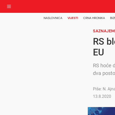
NASLOVNICA
VIJESTI
CRNA HRONIKA
BIZ
SAZNAJE
RS bl
EU
RS hoće d
dva posto
Piše: N. Ajn
13.8.2020