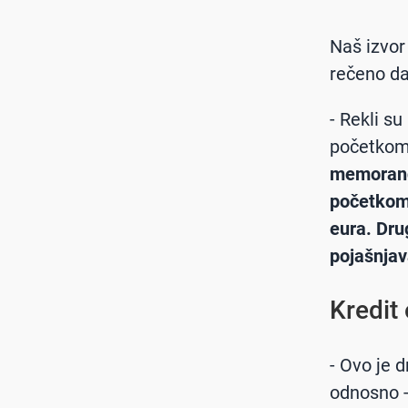
Naš izvor
rečeno da
- Rekli su
početkom
memorandu
početkom 
eura. Dru
pojašnjav
Kredit
- Ovo je d
odnosno -