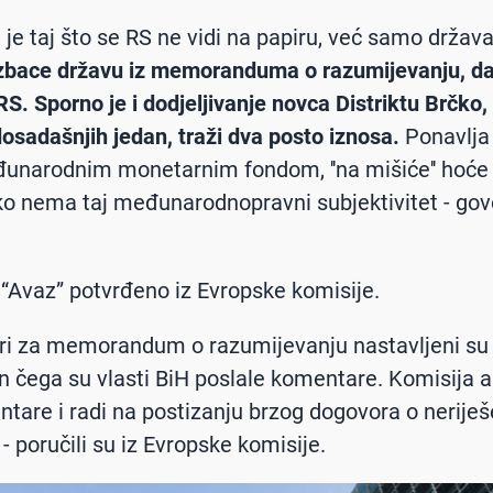
 je taj što se RS ne vidi na papiru, već samo držav
zbace državu iz memoranduma o razumijevanju, da 
 RS. Sporno je i dodjeljivanje novca Distriktu Brčko, 
osadašnjih jedan, traži dva posto iznosa.
Ponavlja 
unarodnim monetarnim fondom, ''na mišiće'' hoće
ko nema taj međunarodnopravni subjektivitet - gov
 “Avaz” potvrđeno iz Evropske komisije.
ri za memorandum o razumijevanju nastavljeni su
on čega su vlasti BiH poslale komentare. Komisija a
tare i radi na postizanju brzog dogovora o nerije
- poručili su iz Evropske komisije.