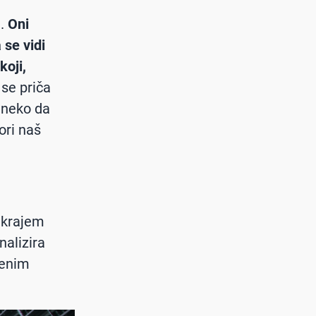
a.
Oni
se vidi
koji,
se priča
 neko da
ori naš
 krajem
nalizira
šenim