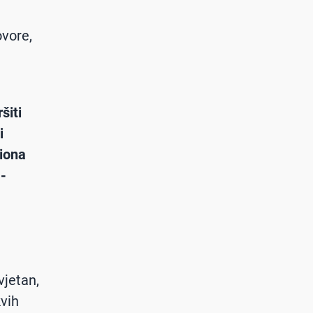
ovore,
i
šiti
i
iona
 -
vjetan,
kvih