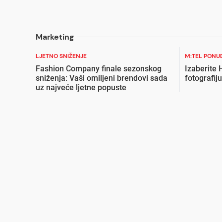
Marketing
LJETNO SNIŽENJE
M:TEL PONU
Fashion Company finale sezonskog
Izaberite
sniženja: Vaši omiljeni brendovi sada
fotografiju
uz najveće ljetne popuste