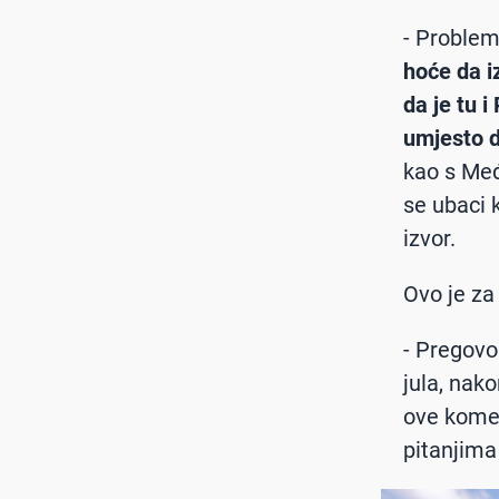
- Problem
hoće da i
da je tu i
umjesto d
kao s Međ
se ubaci 
izvor.
Ovo je za
- Pregovo
jula, nak
ove komen
pitanjima 