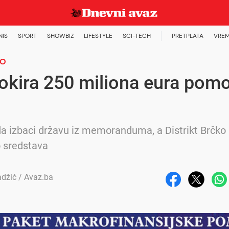
NIS
SPORT
SHOWBIZ
LIFESTYLE
SCI-TECH
PRETPLATA
VREM
MO
okira 250 miliona eura pomo
a izbaci državu iz memoranduma, a Distrikt Brčko 
 sredstava
adžić / Avaz.ba