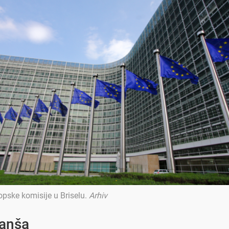
opske komisije u Briselu
.
Arhiv
ranša