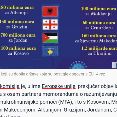
koji su dobile države koje su postigle dogovor s EU
.
Avaz
komisija
je, u ime
Evropske unije
, prekjučer objavil
la s osam partnera memorandume o razumijevanju
akrofinansijske pomoći (MFA), i to s Kosovom, M
m Makedonijom, Albanijom, Gruzijom, Jordanom, 