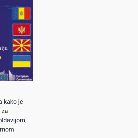
a kako je
 za
oldavijom,
Crnom