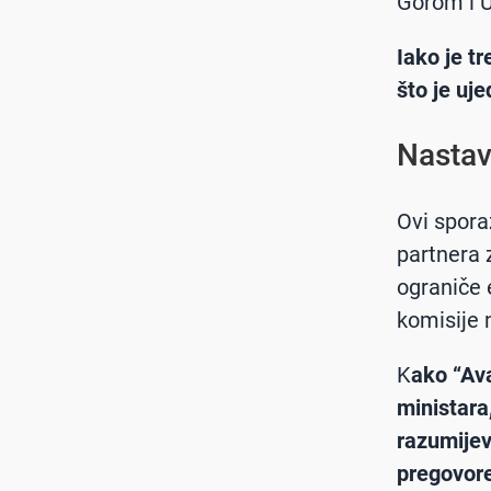
Gorom i U
Iako je tr
što je uje
Nastav
Ovi spora
partnera z
ograniče 
komisije 
K
ako “Ava
ministara
razumijev
pregovor