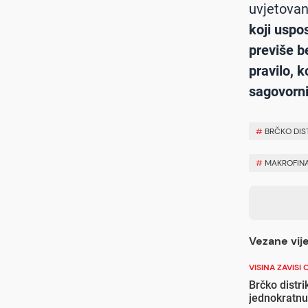
uvjetovan
koji uspos
previše b
pravilo, 
sagovorni
#
BRČKO DIS
#
MAKROFIN
Vezane vije
VISINA ZAVISI
Brčko distri
jednokratn