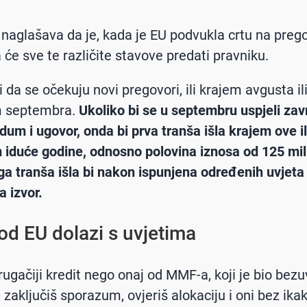
 naglašava da je, kada je EU podvukla crtu na preg
 će sve te različite stavove predati pravniku.
 i da se očekuju novi pregovori, ili krajem avgusta il
 septembra.
Ukoliko bi se u septembru uspjeli zavr
m i ugovor, onda bi prva tranša išla krajem ove il
iduće godine, odnosno polovina iznosa od 125 mil
ga tranša išla bi nakon ispunjena određenih uvjeta
a izvor.
 od EU dolazi s uvjetima
rugačiji kredit nego onaj od MMF-a, koji je bio bezu
 zaključiš sporazum, ovjeriš alokaciju i oni bez ika