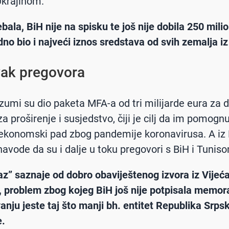
krajinom.
ebala, BiH nije na spisku te još nije dobila 250 mili
dno bio i najveći iznos sredstava od svih zemalja iz
ak pregovora
zumi su dio paketa MFA-a od tri milijarde eura za 
a proširenje i susjedstvo, čiji je cilj da im pomogn
ekonomski pad zbog pandemije koronavirusa. A iz
navode da su i dalje u toku pregovori s BiH i Tunis
z” saznaje od dobro obaviještenog izvora iz Vijeć
, problem zbog kojeg BiH još nije potpisala memo
anju jeste taj što manji bh. entitet Republika Srps
e.