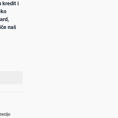
 kredit i
eko
ard,
tiče naš
zaciju