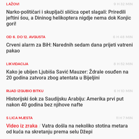
LAŽOVI
9 H 32 MIN
Narko-političari i skupljači sličica opet slagali: Priredili
jeftini šou, a Dininog helikoptera nigdje nema dok Konjic
gori!
OD 6. DO 12. AVGUSTA
6 H 48 MIN
Crveni alarm za BiH: Narednih sedam dana prijeti vatreni
pakao
LIKVIDACIJA
8 H 52 MIN
Kako je ubijen Ljubiša Savić Mauzer: Ždrale osuđen na
20 godina zatvora zbog atentata u Bijeljini
RIJAD IZGUBIO BITKU
6 H 10 MIN
Historijski šok za Saudijsku Arabiju: Amerika prvi put
nakon 40 godina bez njihove nafte
S LICA MJESTA
11 H 7 MIN
Video iz zraka
/
Vatra došla na nekoliko stotina metara
od kuća na skretanju prema selu Džepi