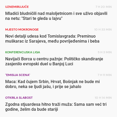
UZNEMIRUJUĆE
7 H 20 MIN
Mladići bludničili nad maloljetnicom i sve uživo objavili
na netu: "Stari te gleda u lajvu"
MJESTO MOKRONOGE
10 H 33 MIN
Novi detalji udesa kod Tomislavgrada: Preminuo
muškarac iz Sarajeva, među povrijeđenima i beba
KONFERENCIJSKA LIGA
5 H 3 MIN
Navijači Borca u centru pažnje: Političko skandiranje
zasjenilo evropski duel u Banjoj Luci
"EMISIJA SCENA"
7 H 11 MIN
Maca: Kad čujem Srbin, Hrvat, Bošnjak ne bude mi
dobro, neka se ljudi jašu, i prije se jahalo
OTKRILA SLABOST
10 H 14 MIN
Zgodna stjuardesa hitno traži muža: Sama sam već tri
godine, želim da bude stariji