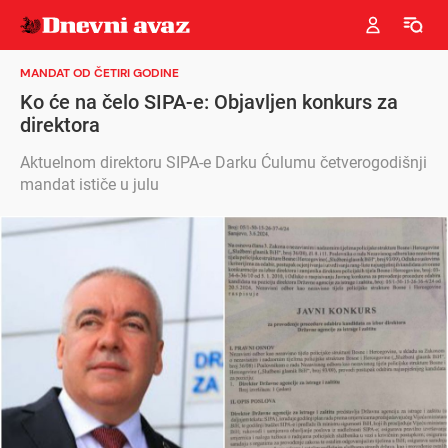
MANDAT OD ČETIRI GODINE
Ko će na čelo SIPA-e: Objavljen konkurs za
direktora
Aktuelnom direktoru SIPA-e Darku Ćulumu četverogodišnji
mandat ističe u julu