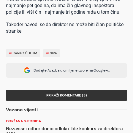
najmanje pet godina, da ima čin glavnog inspektora
policije ili viši čin i najmanje tri godine rada u tom činu.
Također navodi se da direktor ne može biti član političke
stranke.
#
DARKO ĆULUM
#
SIPA
Dodajte Avaz.ba u omiljene izvore na Google-u.
PRIKAŽI KOMENTARE (3)
Vezane vijesti
ODRŽANA SJEDNICA
Nezavisni odbor donio odluku: Ide konkurs za direktora