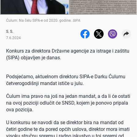
Ćulum: Na čelu SIPA-e od 2020. godine
.
SIPA
S. S.
7.6.2024
Konkurs za direktora Državne agencije za istrage i zaštitu
(SIPA) objavljen je danas.
Podsjećamo, aktuelnom direktoru SIPA-e Darku Ćulumu
četverogodišnji mandat ističe u julu.
Ćulum ima pravo na još na jedan mandat, a da li će ostati
na ovoj poziciji odlučit će SNSD, kojem je ponovo pripala
ova pozicija.
U konkursu se navodi da se direktor bira na mandat od
četiri godine te da pored općih uslova, direktor mora imati
visoku stručnu spremu i radno iskustvo u toj spremi od