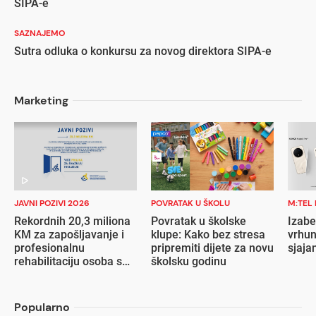
SIPA-e
SAZNAJEMO
Sutra odluka o konkursu za novog direktora SIPA-e
Marketing
JAVNI POZIVI 2026
POVRATAK U ŠKOLU
M:TEL
Rekordnih 20,3 miliona
Povratak u školske
Izabe
KM za zapošljavanje i
klupe: Kako bez stresa
vrhun
profesionalnu
pripremiti dijete za novu
sjaja
rehabilitaciju osoba s
školsku godinu
invaliditetom
Popularno