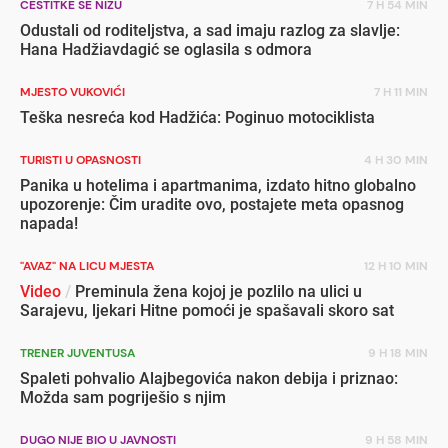
ČESTITKE SE NIŽU
7 H 54 MIN
Odustali od roditeljstva, a sad imaju razlog za slavlje:
Hana Hadžiavdagić se oglasila s odmora
MJESTO VUKOVIĆI
7 H 11 MIN
Teška nesreća kod Hadžića: Poginuo motociklista
TURISTI U OPASNOSTI
4 H 30 MIN
Panika u hotelima i apartmanima, izdato hitno globalno
upozorenje: Čim uradite ovo, postajete meta opasnog
napada!
"AVAZ" NA LICU MJESTA
12 H 10 MIN
Video
/
Preminula žena kojoj je pozlilo na ulici u
Sarajevu, ljekari Hitne pomoći je spašavali skoro sat
TRENER JUVENTUSA
9 H 18 MIN
Spaleti pohvalio Alajbegovića nakon debija i priznao:
Možda sam pogriješio s njim
DUGO NIJE BIO U JAVNOSTI
9 H 58 MIN