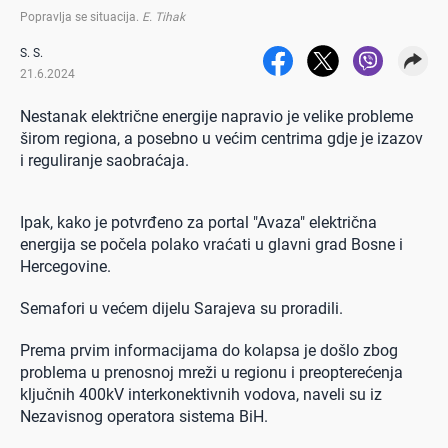
Popravlja se situacija
.
E. Tihak
S. S.
21.6.2024
Nestanak električne energije napravio je velike probleme
širom regiona, a posebno u većim centrima gdje je izazov
i reguliranje saobraćaja.
Ipak, kako je potvrđeno za portal "Avaza" električna
energija se počela polako vraćati u glavni grad Bosne i
Hercegovine.
Semafori u većem dijelu Sarajeva su proradili.
Prema prvim informacijama do kolapsa je došlo zbog
problema u prenosnoj mreži u regionu i preopterećenja
ključnih 400kV interkonektivnih vodova, naveli su iz
Nezavisnog operatora sistema BiH.