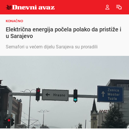
KONAČNO
Električna energija počela polako da pristiže i
u Sarajevo
Semafori u većem dijelu Sarajeva su proradili