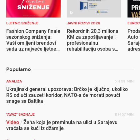
LJETNO SNIŽENJE
JAVNI POZIVI 2026
EUROC
Fashion Company finale
Rekordnih 20,3 miliona
Proda
sezonskog sniženja:
KM za zapošljavanje i
Auto 
Vaši omiljeni brendovi
profesionalnu
Saraj
sada uz najveće ljetne
rehabilitaciju osoba s
adre
popuste
invaliditetom
Popularno
ANALIZA
5 H 59 MIN
Ukrajinski general upozorava: Brčko je ključno, ukoliko
RS odluči zauzeti koridor, NATO-a će morati povući
snage sa Baltika
"AVAZ" SAZNAJE
11 H 57 MIN
Video
/
Žena koja je preminula na ulici u Sarajevu
vraćala se kući iz džamije