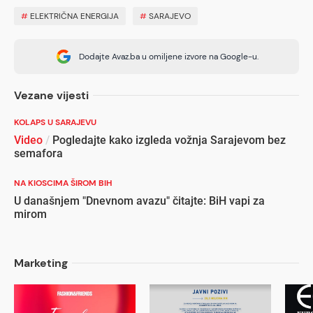
#
ELEKTRIČNA ENERGIJA
#
SARAJEVO
Dodajte Avaz.ba u omiljene izvore na Google-u.
Vezane vijesti
KOLAPS U SARAJEVU
Video
/
Pogledajte kako izgleda vožnja Sarajevom bez
semafora
NA KIOSCIMA ŠIROM BIH
U današnjem "Dnevnom avazu" čitajte: BiH vapi za
mirom
Marketing