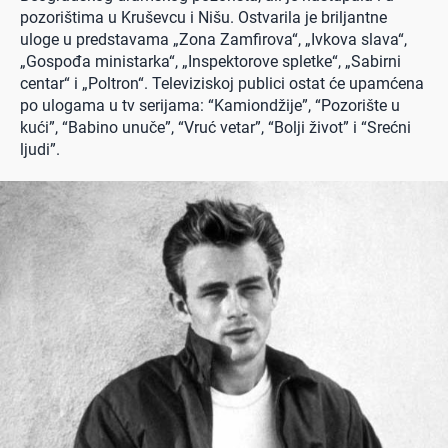
pozorištima u Kruševcu i Nišu. Ostvarila je briljantne
uloge u predstavama „Zona Zamfirova“, „Ivkova slava“,
„Gospođa ministarka“, „Inspektorove spletke“, „Sabirni
centar“ i „Poltron“. Televiziskoj publici ostat će upamćena
po ulogama u tv serijama: “Kamiondžije”, “Pozorište u
kući”, “Babino unuče”, “Vruć vetar”, “Bolji život” i “Srećni
ljudi”.