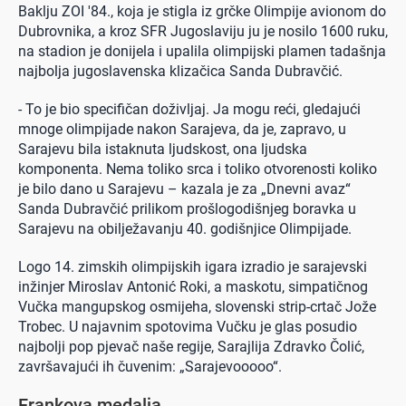
Baklju ZOI '84., koja je stigla iz grčke Olimpije avionom do
Dubrovnika, a kroz SFR Jugoslaviju ju je nosilo 1600 ruku,
na stadion je donijela i upalila olimpijski plamen tadašnja
najbolja jugoslavenska klizačica Sanda Dubravčić.
- To je bio specifičan doživljaj. Ja mogu reći, gledajući
mnoge olimpijade nakon Sarajeva, da je, zapravo, u
Sarajevu bila istaknuta ljudskost, ona ljudska
komponenta. Nema toliko srca i toliko otvorenosti koliko
je bilo dano u Sarajevu – kazala je za „Dnevni avaz“
Sanda Dubravčić prilikom prošlogodišnjeg boravka u
Sarajevu na obilježavanju 40. godišnjice Olimpijade.
Logo 14. zimskih olimpijskih igara izradio je sarajevski
inžinjer Miroslav Antonić Roki, a maskotu, simpatičnog
Vučka mangupskog osmijeha, slovenski strip-crtač Jože
Trobec. U najavnim spotovima Vučku je glas posudio
najbolji pop pjevač naše regije, Sarajlija Zdravko Čolić,
završavajući ih čuvenim: „Sarajevooooo“.
Frankova medalja