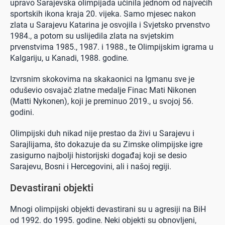
upravo Sarajevska olimpijada učinila jednom od najvećih
sportskih ikona kraja 20. vijeka. Samo mjesec nakon
zlata u Sarajevu Katarina je osvojila i Svjetsko prvenstvo
1984., a potom su uslijedila zlata na svjetskim
prvenstvima 1985., 1987. i 1988., te Olimpijskim igrama u
Kalgariju, u Kanadi, 1988. godine.
Izvrsnim skokovima na skakaonici na Igmanu sve je
oduševio osvajač zlatne medalje Finac Mati Nikonen
(Matti Nykonen), koji je preminuo 2019., u svojoj 56.
godini.
Olimpijski duh nikad nije prestao da živi u Sarajevu i
Sarajlijama, što dokazuje da su Zimske olimpijske igre
zasigurno najbolji historijski događaj koji se desio
Sarajevu, Bosni i Hercegovini, ali i našoj regiji.
Devastirani objekti
Mnogi olimpijski objekti devastirani su u agresiji na BiH
od 1992. do 1995. godine. Neki objekti su obnovljeni,