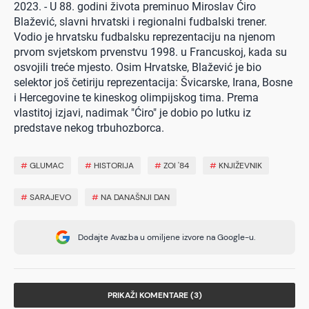
2023. - U 88. godini života preminuo Miroslav Ćiro
Blažević, slavni hrvatski i regionalni fudbalski trener.
Vodio je hrvatsku fudbalsku reprezentaciju na njenom
prvom svjetskom prvenstvu 1998. u Francuskoj, kada su
osvojili treće mjesto. Osim Hrvatske, Blažević je bio
selektor još četiriju reprezentacija: Švicarske, Irana, Bosne
i Hercegovine te kineskog olimpijskog tima. Prema
vlastitoj izjavi, nadimak "Ćiro" je dobio po lutku iz
predstave nekog trbuhozborca.
#
GLUMAC
#
HISTORIJA
#
ZOI '84
#
KNJIŽEVNIK
#
SARAJEVO
#
NA DANAŠNJI DAN
Dodajte Avaz.ba u omiljene izvore na Google-u.
PRIKAŽI KOMENTARE (3)