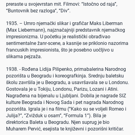
preraste u svojevrstan mit. Filmovi: “Istočno od raja”,
“Buntovnik bez razloga”, “Div”.
1935. – Umro njemački slikar i grafičar Maks Liberman
(Max Liebermann), najznačajniji predstavnik njemačkog
impresionizma. U početku je realistički obrađivao
sentimentalne žanr-scene, a kasnije se priklonio nazorima
francuskih impresionista, što je posebno uočljivo u
slikama pejzaža.
1938. - Rođena Lidija Pilipenko, primabalerina Narodnog
pozorišta u Beogradu i koreografkinja. Srednju baletsku
školu završila je u Beogradu, a usavršavala se u Londonu.
Gostovala je u Tokiju, Londonu, Parizu, Lozani i Atini.
Nagrađena na bijenalu u Ljubljani. Dobila je nagrade SIZ
kulture Beograda i Novog Sada i pet nagrada Narodnog
pozorišta. Igrala je i na filmu (“Kako su se voljeli Romeo i
Julija?”, “Zvižduk u osam”, “Formula 1”). Bila je
direktorica Baleta u Beogradu. Njen suprug je bio
Muharem Pervić, esejista te književni i pozorišni kritičar.