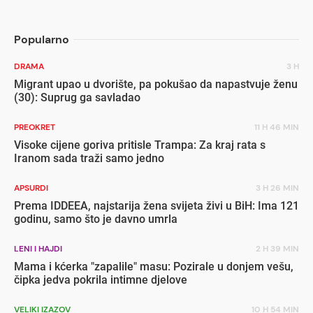
Popularno
DRAMA
3 H
Migrant upao u dvorište, pa pokušao da napastvuje ženu
(30): Suprug ga savladao
PREOKRET
11 H 46 MIN
Visoke cijene goriva pritisle Trampa: Za kraj rata s
Iranom sada traži samo jedno
APSURDI
3 H 26 MIN
Prema IDDEEA, najstarija žena svijeta živi u BiH: Ima 121
godinu, samo što je davno umrla
LENI I HAJDI
2 H 39 MIN
Mama i kćerka "zapalile" masu: Pozirale u donjem vešu,
čipka jedva pokrila intimne djelove
VELIKI IZAZOV
10 H 54 MIN