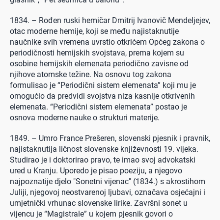
1834. – Rođen ruski hemičar Dmitrij Ivanovič Mendeljejev,
otac moderne hemije, koji se među najistaknutije
naučnike svih vremena uvrstio otkrićem Općeg zakona o
periodičnosti hemijskih svojstava, prema kojem su
osobine hemijskih elemenata periodično zavisne od
njihove atomske težine. Na osnovu tog zakona
formulisao je “Periodični sistem elemenata” koji mu je
omogućio da predvidi svojstva niza kasnije otkrivenih
elemenata. “Periodični sistem elemenata” postao je
osnova moderne nauke o strukturi materije.
1849. – Umro France Prešeren, slovenski pjesnik i pravnik,
najistaknutija ličnost slovenske književnosti 19. vijeka.
Studirao je i doktorirao pravo, te imao svoj advokatski
ured u Kranju. Uporedo je pisao poeziju, a njegovo
najpoznatije djelo "Sonetni vijenac" (1834.) s akrostihom
Juliji, njegovoj neostvarenoj ljubavi, označava osjećajni i
umjetnički vrhunac slovenske lirike. Završni sonet u
vijencu je “Magistrale” u kojem pjesnik govori o