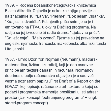
1939. – Rođena bosanskohercegovačka književnica
Bisera Alikadić. Objavila je nekoliko knjiga poezije, a
najznačajnije su: “Larva”, “Pjesme”, “Dok jesam Ciganka”,
“Kraljica iz dvorišta”. Pet njenih priča snimljeno je i
emitovano na FTV-u, u okviru Dječijeg programa. Na
radiju su joj izvedene tri radio-drame: “Ljubavna priča”,
“Gniježđenje” i “Malo zvono”. Pjesme su joj prevedene na
engleski, njemački, francuski, makedonski, albanski, turski
i italijanski.
1957. - Umro Džon fon Nojman (Neumann), mađarski
matematičar, fizičar i izumitelj, koji je dao osnovne
principe arhitekture današnjih računara. Nojmanov
doprinos u polju računarstva objavljen je u sad već
veoma poznatom papiru „First Draft of a Report on the
EDVAC“, koji opisuje računarsku arhitekturu u kojoj su
podaci i programska memorija preslikani u isti adresni
prostor (tzv. koncept "pohranjenog programa" – engl.
stored-program concept).