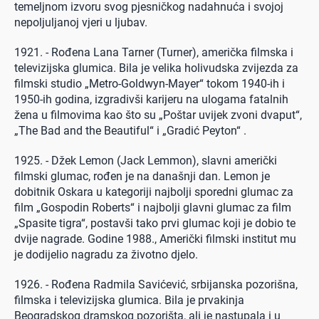
temeljnom izvoru svog pjesničkog nadahnuća i svojoj
nepoljuljanoj vjeri u ljubav.
1921. - Rođena Lana Tarner (Turner), američka filmska i
televizijska glumica. Bila je velika holivudska zvijezda za
filmski studio „Metro-Goldwyn-Mayer“ tokom 1940-ih i
1950-ih godina, izgradivši karijeru na ulogama fatalnih
žena u filmovima kao što su „Poštar uvijek zvoni dvaput“,
„The Bad and the Beautiful“ i „Gradić Peyton“ .
1925. - Džek Lemon (Jack Lemmon), slavni američki
filmski glumac, rođen je na današnji dan. Lemon je
dobitnik Oskara u kategoriji najbolji sporedni glumac za
film „Gospodin Roberts“ i najbolji glavni glumac za film
„Spasite tigra“, postavši tako prvi glumac koji je dobio te
dvije nagrade. Godine 1988., Američki filmski institut mu
je dodijelio nagradu za životno djelo.
1926. - Rođena Radmila Savićević, srbijanska pozorišna,
filmska i televizijska glumica. Bila je prvakinja
Beogradskog dramskog pozorišta, ali je nastupala i u