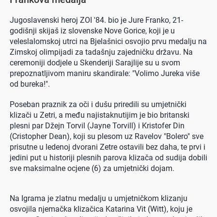
Jugoslavenski heroj ZOI '84. bio je Jure Franko, 21-
godišnji skijaš iz slovenske Nove Gorice, koji je u
veleslalomskoj utrci na Bjelašnici osvojio prvu medalju na
Zimskoj olimpijadi za tadašnju zajedničku državu. Na
ceremoniji dodjele u Skenderiji Sarajlije su u svom
prepoznatljivom maniru skandirale: "Volimo Jureka više
od bureka!".
Poseban praznik za oči i dušu priredili su umjetnički
klizači u Zetri, a među najistaknutijim je bio britanski
plesni par Džejn Torvil (Jayne Torvill) i Kristofer Din
(Cristopher Dean), koji su plesom uz Ravelov "Bolero" sve
prisutne u ledenoj dvorani Zetre ostavili bez daha, te prvi i
jedini put u historiji plesnih parova klizača od sudija dobili
sve maksimalne ocjene (6) za umjetnički dojam.
Na Igrama je zlatnu medalju u umjetničkom klizanju
osvojila njemačka klizačica Katarina Vit (Witt), koju je