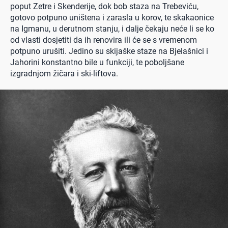
poput Zetre i Skenderije, dok bob staza na Trebeviću,
gotovo potpuno uništena i zarasla u korov, te skakaonice
na Igmanu, u derutnom stanju, i dalje čekaju neće li se ko
od vlasti dosjetiti da ih renovira ili će se s vremenom
potpuno urušiti. Jedino su skijaške staze na Bjelašnici i
Jahorini konstantno bile u funkciji, te poboljšane
izgradnjom žičara i ski-liftova.