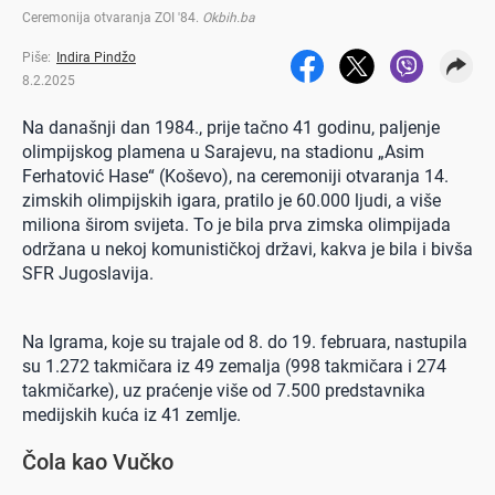
Ceremonija otvaranja ZOI '84
.
Okbih.ba
Piše:
Indira Pindžo
8.2.2025
Na današnji dan 1984., prije tačno 41 godinu, paljenje
olimpijskog plamena u Sarajevu, na stadionu „Asim
Ferhatović Hase“ (Koševo), na ceremoniji otvaranja 14.
zimskih olimpijskih igara, pratilo je 60.000 ljudi, a više
miliona širom svijeta. To je bila prva zimska olimpijada
održana u nekoj komunističkoj državi, kakva je bila i bivša
SFR Jugoslavija.
Na Igrama, koje su trajale od 8. do 19. februara, nastupila
su 1.272 takmičara iz 49 zemalja (998 takmičara i 274
takmičarke), uz praćenje više od 7.500 predstavnika
medijskih kuća iz 41 zemlje.
Čola kao Vučko