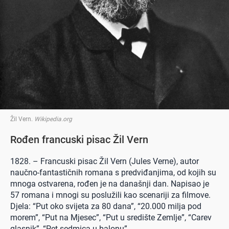
Žil Vern
.
Wikipedia.org
Rođen francuski pisac Žil Vern
1828. – Francuski pisac Žil Vern (Jules Verne), autor
naučno-fantastičnih romana s predviđanjima, od kojih su
mnoga ostvarena, rođen je na današnji dan. Napisao je
57 romana i mnogi su poslužili kao scenariji za filmove.
Djela: “Put oko svijeta za 80 dana”, “20.000 milja pod
morem”, “Put na Mjesec”, “Put u središte Zemlje”, “Carev
glasnik”, “Pet sedmica u balonu”.