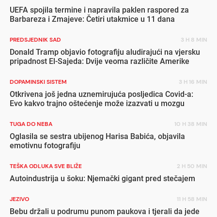
UEFA spojila termine i napravila paklen raspored za
Barbareza i Zmajeve: Četiri utakmice u 11 dana
PREDSJEDNIK SAD
3 H 8 MIN
Donald Tramp objavio fotografiju aludirajući na vjersku
pripadnost El-Sajeda: Dvije veoma različite Amerike
DOPAMINSKI SISTEM
3 H 16 MIN
Otkrivena još jedna uznemirujuća posljedica Covid-a:
Evo kakvo trajno oštećenje može izazvati u mozgu
TUGA DO NEBA
10 H 38 MIN
Oglasila se sestra ubijenog Harisa Babića, objavila
emotivnu fotografiju
TEŠKA ODLUKA SVE BLIŽE
2 H 50 MIN
Autoindustrija u šoku: Njemački gigant pred stečajem
JEZIVO
11 H 58 MIN
Bebu držali u podrumu punom paukova i tjerali da jede