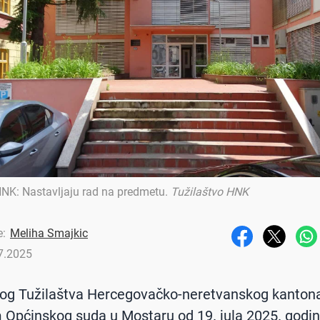
HNK: Nastavljaju rad na predmetu
.
Tužilaštvo HNK
e:
Meliha Smajkic
7.2025
log Tužilaštva Hercegovačko-neretvanskog kanton
 Općinskog suda u Mostaru od 19. jula 2025. godin