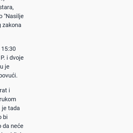
stara,
 "Nasilje
og zakona
o 15:30
P. i dvoje
u je
povući.
at i
o rukom
a je tada
o bi
io da neće