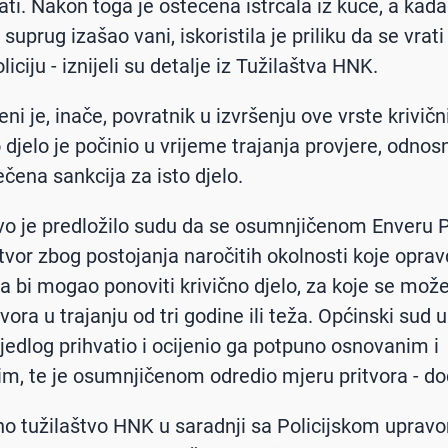
ti. Nakon toga je oštećena istrčala iz kuće, a kada 
 suprug izašao vani, iskoristila je priliku da se vrati
iciju - iznijeli su detalje iz Tužilaštva HNK.
i je, inače, povratnik u izvršenju ove vrste krivični
djelo je počinio u vrijeme trajanja provjere, odno
rečena sankcija za isto djelo.
tvo je predložilo sudu da se osumnjičenom Enveru 
itvor zbog postojanja naročitih okolnosti koje opra
a bi mogao ponoviti krivično djelo, za koje se može
vora u trajanju od tri godine ili teža. Općinski sud
rijedlog prihvatio i ocijenio ga potpuno osnovanim i
m, te je osumnjičenom odredio mjeru pritvora - dod
o tužilaštvo HNK u saradnji sa Policijskom uprav