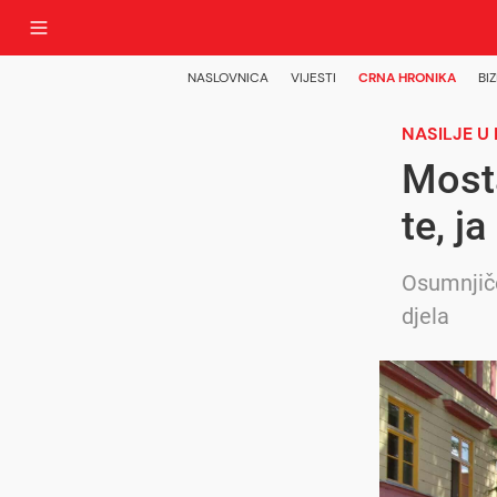
NASLOVNICA
VIJESTI
CRNA HRONIKA
BIZ
NASILJE U
Mosta
te, j
Osumnjiče
djela