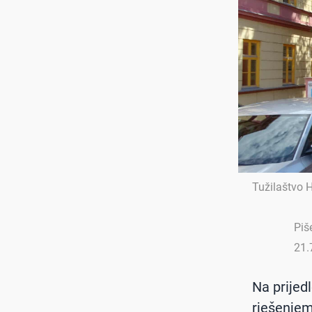
Tužilaštvo 
Piš
21.
Na prijed
rješenjem