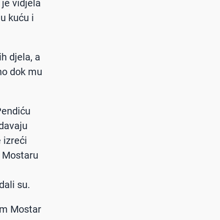
je vidjela
 u kuću i
h djela, a
sno dok mu
Pendiću
vdavaju
 izreći
 u Mostaru
ali su.
om Mostar