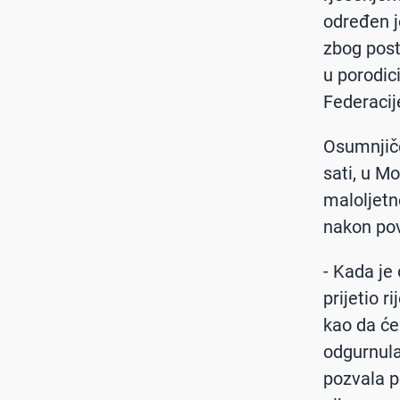
određen j
zbog post
u porodic
Federacij
Osumnjiče
sati, u Mo
maloljetne
nakon pov
- Kada je
prijetio 
kao da će 
odgurnula
pozvala po