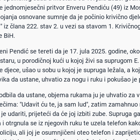
e jednomjesečni pritvor Enveru Pendiću (49) iz Mo
ojanja osnovane sumnje da je počinio krivično djelo
i" iz člana 222. stav 2. u vezi sa stavom 1. Krivičn
e BiH.
ni Pendić se tereti da je 17. jula 2025. godine, ok
staru, u porodičnoj kući u kojoj živi sa suprugom E. 
 djece, ušao u sobu u kojoj je supruga ležala, a koj
ika da ustane, uhvatio za nogu i ruku i pokušao je 
 odbila da ustane, objema rukama ju je uhvatio za vr
riječima: "Udavit ću te, ja sam lud", zatim zamahnu
je udariti, prijeteći da će joj izbiti zube. Supruga g
 i otrgnula se iz njegovih ruku te uzela telefon kak
liciju, ali joj je osumnjičeni oteo telefon i zaprijet