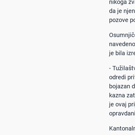
nikoga zva
da je njen
pozove pol
Osumnjičen
navedeno 
je bila iz
- Tužilaš
odredi pr
bojazan d
kazna zat
je ovaj p
opravdani
Kantonaln