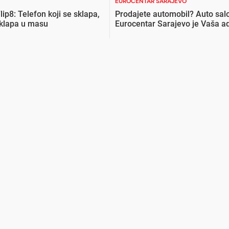
EUROCENTAR SARAJEVO
lip8: Telefon koji se sklapa,
Prodajete automobil? Auto sal
uklapa u masu
Eurocentar Sarajevo je Vaša a