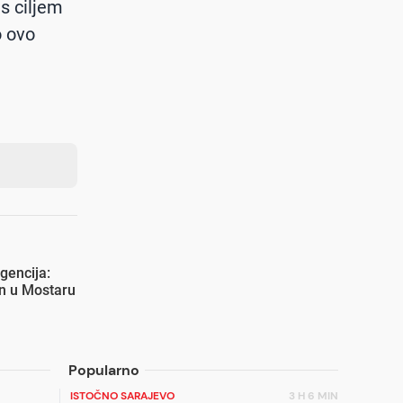
s ciljem
o ovo
agencija:
en u Mostaru
Popularno
ISTOČNO SARAJEVO
3 H 6 MIN