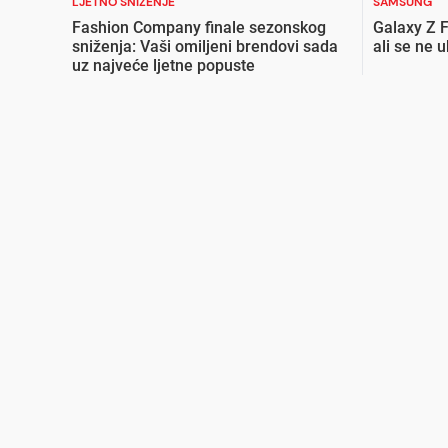
LJETNO SNIŽENJE
SAMSUNG
Fashion Company finale sezonskog
Galaxy Z F
sniženja: Vaši omiljeni brendovi sada
ali se ne 
uz najveće ljetne popuste