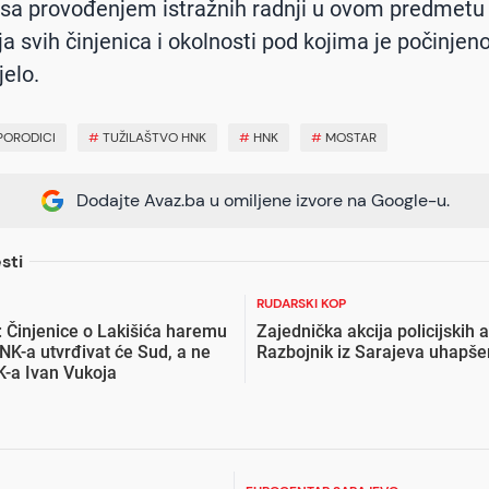
 sa provođenjem istražnih radnji u ovom predmetu 
ja svih činjenica i okolnosti pod kojima je počinjen
jelo.
 PORODICI
#
TUŽILAŠTVO HNK
#
HNK
#
MOSTAR
Dodajte Avaz.ba u omiljene izvore na Google-u.
sti
RUDARSKI KOP
 Činjenice o Lakišića haremu
Zajednička akcija policijskih 
HNK-a utvrđivat će Sud, a ne
Razbojnik iz Sarajeva uhapš
K-a Ivan Vukoja