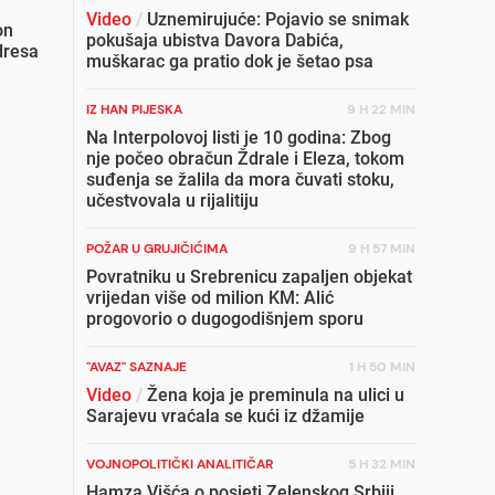
Video
/
Uznemirujuće: Pojavio se snimak
on
pokušaja ubistva Davora Dabića,
dresa
muškarac ga pratio dok je šetao psa
IZ HAN PIJESKA
9 H 22 MIN
Na Interpolovoj listi je 10 godina: Zbog
nje počeo obračun Ždrale i Eleza, tokom
suđenja se žalila da mora čuvati stoku,
učestvovala u rijalitiju
POŽAR U GRUJIČIĆIMA
9 H 57 MIN
Povratniku u Srebrenicu zapaljen objekat
vrijedan više od milion KM: Alić
progovorio o dugogodišnjem sporu
"AVAZ" SAZNAJE
1 H 50 MIN
Video
/
Žena koja je preminula na ulici u
Sarajevu vraćala se kući iz džamije
VOJNOPOLITIČKI ANALITIČAR
5 H 32 MIN
Hamza Višća o posjeti Zelenskog Srbiji