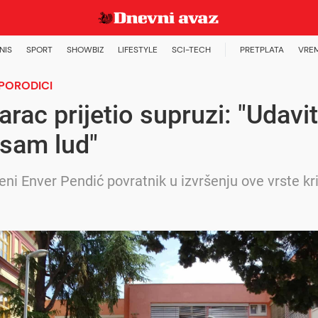
NIS
SPORT
SHOWBIZ
LIFESTYLE
SCI-TECH
PRETPLATA
VRE
 PORODICI
rac prijetio supruzi: "Udavi
a sam lud"
ni Enver Pendić povratnik u izvršenju ove vrste kri