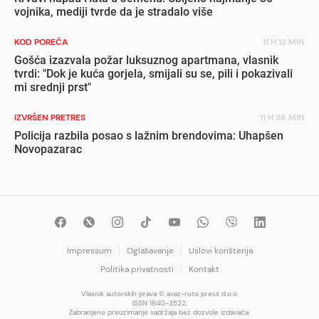
vojnika, mediji tvrde da je stradalo više
KOD POREČA
11 H 12 MIN
Gošća izazvala požar luksuznog apartmana, vlasnik
tvrdi: "Dok je kuća gorjela, smijali su se, pili i pokazivali
mi srednji prst"
IZVRŠEN PRETRES
11 H 36 MIN
Policija razbila posao s lažnim brendovima: Uhapšen
Novopazarac
Impressum
Oglašavanje
Uslovi korištenja
Politika privatnosti
Kontakt
Vlasnik autorskih prava © avaz-roto press d.o.o.
ISSN 1840-3522.
Zabranjeno preuzimanje sadržaja bez dozvole izdavača.