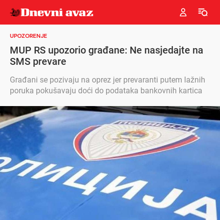
UPOZORENJE
MUP RS upozorio građane: Ne nasjedajte na
SMS prevare
Građani se pozivaju na oprez jer prevaranti putem lažnih
poruka pokušavaju doći do podataka bankovnih kartica