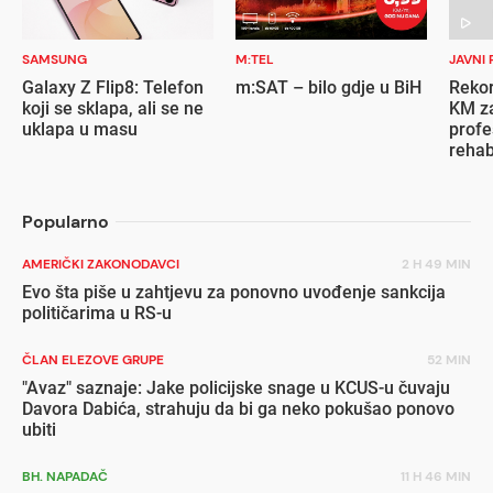
SAMSUNG
M:TEL
JAVNI 
Galaxy Z Flip8: Telefon
m:SAT – bilo gdje u BiH
Rekor
koji se sklapa, ali se ne
KM za
uklapa u masu
profe
rehab
inval
Popularno
AMERIČKI ZAKONODAVCI
2 H 49 MIN
Evo šta piše u zahtjevu za ponovno uvođenje sankcija
političarima u RS-u
ČLAN ELEZOVE GRUPE
52 MIN
"Avaz" saznaje: Jake policijske snage u KCUS-u čuvaju
Davora Dabića, strahuju da bi ga neko pokušao ponovo
ubiti
BH. NAPADAČ
11 H 46 MIN