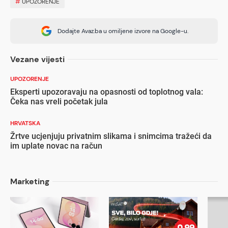
#
UPOZORENJE
Dodajte Avaz.ba u omiljene izvore na Google-u.
Vezane vijesti
UPOZORENJE
Eksperti upozoravaju na opasnosti od toplotnog vala:
Čeka nas vreli početak jula
HRVATSKA
Žrtve ucjenjuju privatnim slikama i snimcima tražeći da
im uplate novac na račun
Marketing