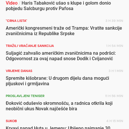
Video
/
Haris Tabaković ušao s klupe i golom donio
pobjedu Salcburgu protiv Pafosa
"CRNA LISTA"
3 H 39 MIN
Američki kongresmeni traže od Trampa: Vratite sankcije
zvaničnicima iz Republike Srpske
TRAŽILI VRAĆANJE SANKCIJA
1 H 54 MIN
Suljagić zahvalio američkim zvaničnicima na podršci:
Odgovornost za ovaj napad snose Dodik i Cvijanović
VRIJEME DANAS
3 H 1 MIN
Spremite kišobrane: U drugom dijelu dana mogući
pljuskovi i grmljavina
PROSLAVLJENI TENISER
11 H 56 MIN
Đoković oduševio skromnošću, a radnica otkrila koji
neobični ukus Novak najčešće bira
SUKOB
4 H 15 MIN
Krvavi napad Huta u Jemenu: Ubijeno najmanje 30